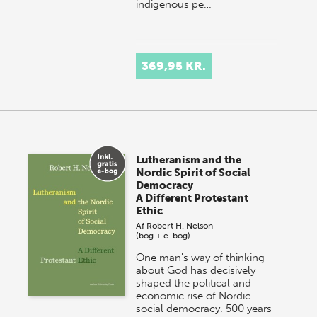
indigenous pe…
369,95 KR.
Lutheranism and the
Nordic Spirit of Social
Democracy
A Different Protestant
Ethic
Af
Robert H. Nelson
(bog + e-bog)
One man's way of thinking
about God has decisively
shaped the political and
economic rise of Nordic
social democracy. 500 years