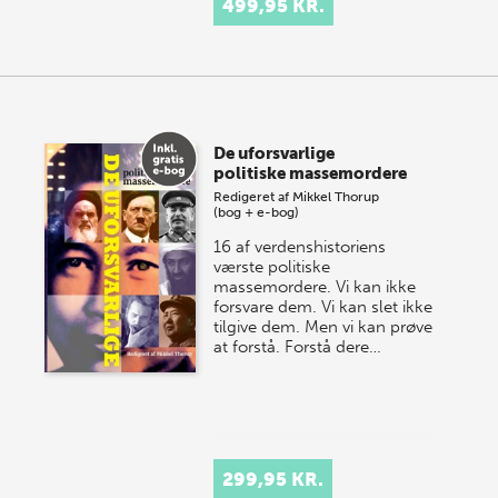
499,95 KR.
De uforsvarlige
politiske massemordere
Redigeret af
Mikkel Thorup
(bog + e-bog)
16 af verdenshistoriens
værste politiske
massemordere. Vi kan ikke
forsvare dem. Vi kan slet ikke
tilgive dem. Men vi kan prøve
at forstå. Forstå dere…
299,95 KR.