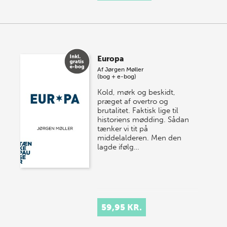
Europa
Af
Jørgen Møller
(bog + e-bog)
Kold, mørk og beskidt,
præget af overtro og
brutalitet. Faktisk lige til
historiens mødding. Sådan
tænker vi tit på
middelalderen. Men den
lagde ifølg…
59,95 KR.