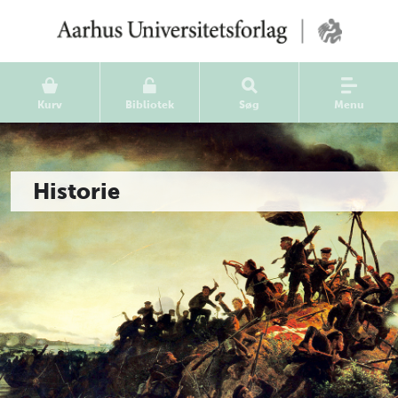
Kurv
Bibliotek
Søg
Menu
Historie