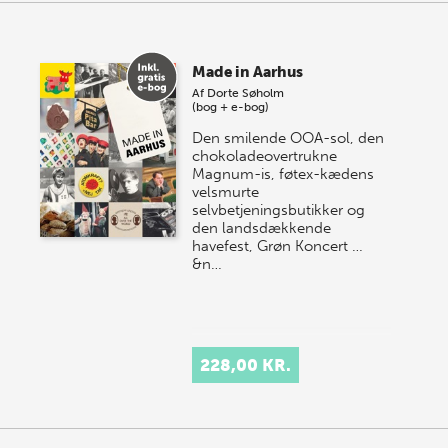
Made in Aarhus
Af
Dorte Søholm
(bog + e-bog)
Den smilende OOA-sol, den
chokoladeovertrukne
Magnum-is, føtex-kædens
velsmurte
selvbetjeningsbutikker og
den landsdækkende
havefest, Grøn Koncert …
&n…
228,00 KR.