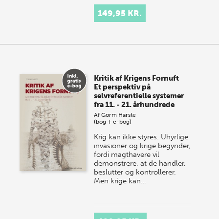
149,95 KR.
Kritik af Krigens Fornuft
Et perspektiv på
selvreferentielle systemer
fra 11. - 21. århundrede
Af
Gorm Harste
(bog + e-bog)
Krig kan ikke styres. Uhyrlige
invasioner og krige begynder,
fordi magthavere vil
demonstrere, at de handler,
beslutter og kontrollerer.
Men krige kan…