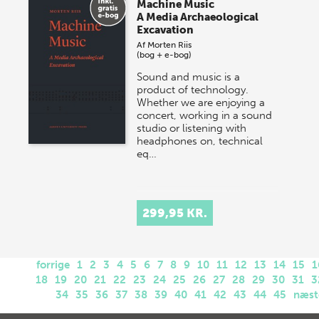
Machine Music
A Media Archaeological
Excavation
Af
Morten Riis
(bog + e-bog)
Sound and music is a
product of technology.
Whether we are enjoying a
concert, working in a sound
studio or listening with
headphones on, technical
eq…
299,95 KR.
forrige
1
2
3
4
5
6
7
8
9
10
11
12
13
14
15
1
18
19
20
21
22
23
24
25
26
27
28
29
30
31
3
34
35
36
37
38
39
40
41
42
43
44
45
næst