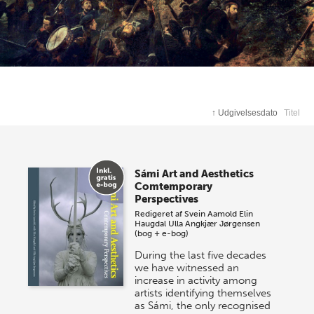
↑
Udgivelsesdato
Titel
Sámi Art and Aesthetics
Comtemporary
Perspectives
Redigeret af
Svein Aamold
Elin
Haugdal
Ulla Angkjær Jørgensen
(bog + e-bog)
During the last five decades
we have witnessed an
increase in activity among
artists identifying themselves
as Sámi, the only recognised