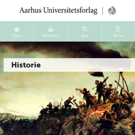
Kurv
Bibliotek
Søg
Menu
Historie