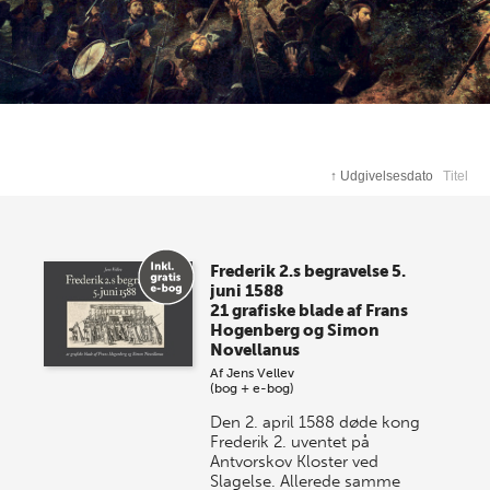
↑
Udgivelsesdato
Titel
Frederik 2.s begravelse 5.
juni 1588
21 grafiske blade af Frans
Hogenberg og Simon
Novellanus
Af
Jens Vellev
(bog + e-bog)
Den 2. april 1588 døde kong
Frederik 2. uventet på
Antvorskov Kloster ved
Slagelse. Allerede samme