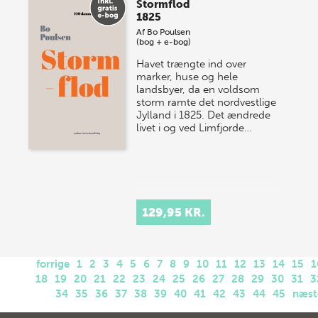
Stormflod
1825
Af
Bo Poulsen
(bog + e-bog)
Havet trængte ind over
marker, huse og hele
landsbyer, da en voldsom
storm ramte det nordvestlige
Jylland i 1825. Det ændrede
livet i og ved Limfjorde…
129,95 KR.
forrige
1
2
3
4
5
6
7
8
9
10
11
12
13
14
15
1
18
19
20
21
22
23
24
25
26
27
28
29
30
31
3
34
35
36
37
38
39
40
41
42
43
44
45
næst