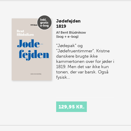
Jødefejden
1819
Af
Bent Blüdnikow
(bog + e-bog)
”Jødepak” og
”Jødefruentimmer”. Kristne
danskere brugte ikke
kammertonen over for jøder i
1819. Men det var ikke kun
tonen, der var barsk. Også
fysisk…
129,95 KR.