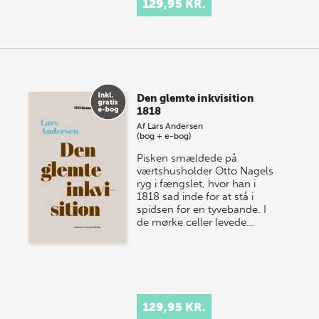
129,95 KR.
Den glemte inkvisition
1818
Af
Lars Andersen
(bog + e-bog)
Pisken smældede på
værtshusholder Otto Nagels
ryg i fængslet, hvor han i
1818 sad inde for at stå i
spidsen for en tyvebande. I
de mørke celler levede…
129,95 KR.