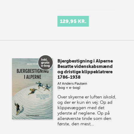
129,95 KR.
Bjergbestigning i Alperne
Besatte videnskabsmænd
og dristige klippeklatrere
1786-1938
Af
Anders Paulsen
(bog + e-bog)
Over skyerne er luften iskold,
og der er kun én vej: Op ad
klippevæggen med det
yderste af neglene. Op på
allerøverste tinde som den
første, den mest…