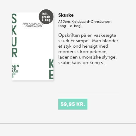
Skurke
Af
Jens Kjeldgaard-Christiansen
(bog + e-bog)
Opskriften på en vaskeægte
skurk er simpel. Man blander
et styk ond hensigt med
morderisk kompetence,
lader den umoralske slyngel
skabe kaos omkring s…
59,95 KR.