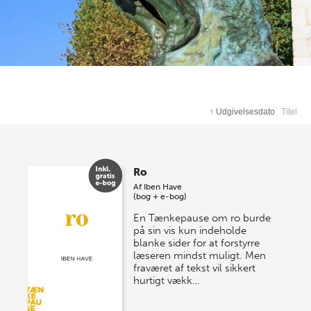
↑
Udgivelsesdato
Titel
Ro
Af
Iben Have
(bog + e-bog)
En Tænkepause om ro burde
på sin vis kun indeholde
blanke sider for at forstyrre
læseren mindst muligt. Men
fraværet af tekst vil sikkert
hurtigt vækk…