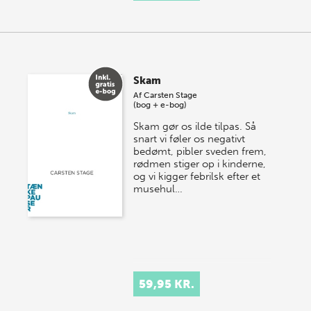
Skam
Af
Carsten Stage
(bog + e-bog)
Skam gør os ilde tilpas. Så
snart vi føler os negativt
bedømt, pibler sveden frem,
rødmen stiger op i kinderne,
og vi kigger febrilsk efter et
musehul…
59,95 KR.