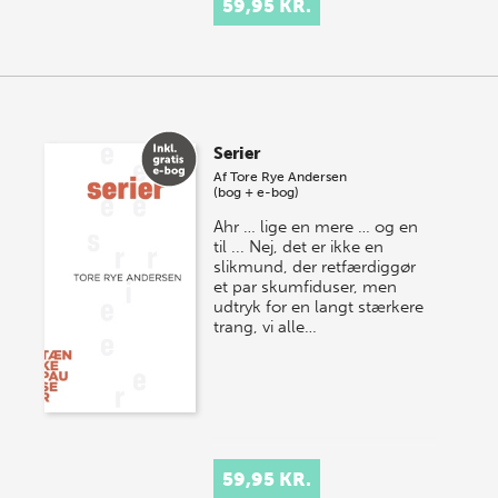
59,95 KR.
Serier
Af
Tore Rye Andersen
(bog + e-bog)
Ahr … lige en mere … og en
til ... Nej, det er ikke en
slikmund, der retfærdiggør
et par skumfiduser, men
udtryk for en langt stærkere
trang, vi alle…
59,95 KR.