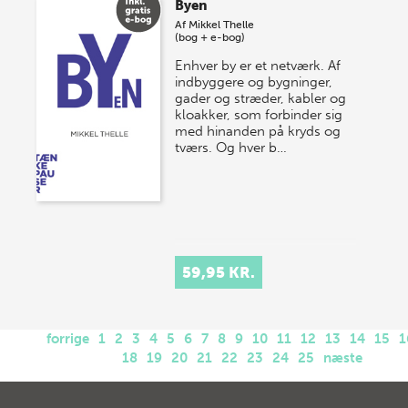
Byen
Af
Mikkel Thelle
(bog + e-bog)
Enhver by er et netværk. Af
indbyggere og bygninger,
gader og stræder, kabler og
kloakker, som forbinder sig
med hinanden på kryds og
tværs. Og hver b…
59,95 KR.
forrige
1
2
3
4
5
6
7
8
9
10
11
12
13
14
15
1
18
19
20
21
22
23
24
25
næste