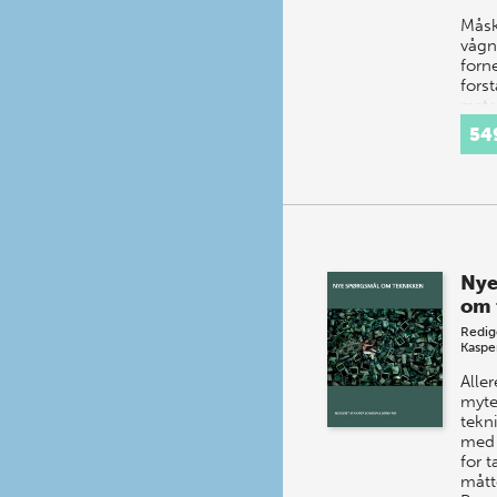
Måsk
vågne
forn
fors
æstet
filos
54
sam
skøn
d…
Nye
om 
Redig
Kaspe
Alle
myte
tekni
med 
for 
mått