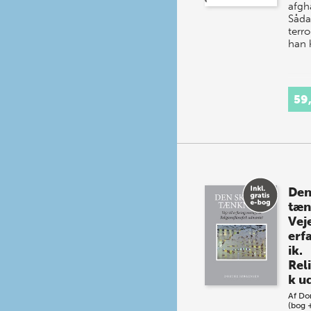
afgh
Såda
terro
han 
59
Den
tæn
Veje
erf
ik.
Reli
k u
Af
Do
(bog 