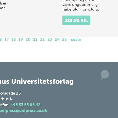
lsen
være ungdommelig
rær
håbefuld i forhold til
livet og ly…
en
329,95 KR.
6
17
18
19
20
21
22
23
24
25
næste
us Universitetsforlag
forsgade 25
rhus N
lefon:
+45 53 55 05 42
unipress@unipress.au.dk