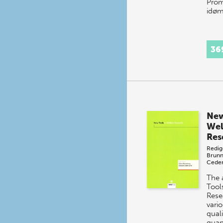
Prom
idøm
36
New
Wel
Res
Redig
Brun
Cede
The 
Tool
Rese
vario
quali
quan