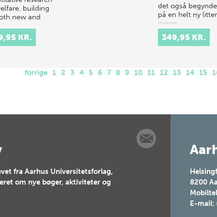
det også begynde
elfare, building
på en helt ny litte
oth new and
genre.
…
Dannelsesroman
9,95 KR.
349,95 KR.
blev op igennem
1800-tal…
forrige
1
2
3
4
5
6
7
8
9
10
11
12
13
14
15
1
v
Aarh
vet fra Aarhus Universitetsforlag,
Helsing
teret om nye bøger, aktiviteter og
8200
Aa
Mobilte
E-mail: