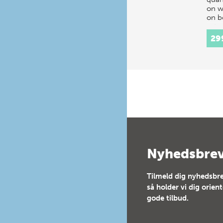
on w
on b
esta
29
Nyhedsbre
Tilmeld dig nyhedsbre
så holder vi dig orien
gode tilbud.