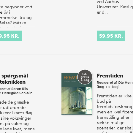
ved Aarhus
e begynder vort
Universitet. Kærli
 liv i
er d…
emmelse, tro og
tåelse? Måske
ik, teologi og
ofi er tre sider af
9,95 KR.
59,95 KR.
me sag? Den
ne tænkning er
 spørgsmål
Fremtiden
teknikken
Redigeret af
Ole Høiri
(bog + e-bog)
eret af
Søren Riis
r Hedegård Schiølin
Fremtiden er ikke 
bud på
rede de græske
fremtidsforskning
r udfordrede
men en kvalificere
kken: Ikaros fløj
fremstilling af en
sine voksvinger
række mulige
tæt på solen og
scenarier, der skal
e lade livet, mens