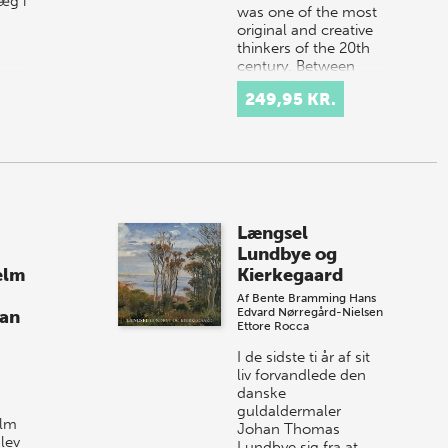
æg i
was one of the most
original and creative
thinkers of the 20th
century. Between
2006 and 2009, the
249,95 KR.
Nordic Summer
University host…
Længsel
Lundbye og
elm
Kierkegaard
Af
Bente Bramming
Hans
Edvard Nørregård-Nielsen
an
Ettore Rocca
I de sidste ti år af sit
liv forvandlede den
danske
-
guldaldermaler
elm
Johan Thomas
lev
Lundbye sig fra at