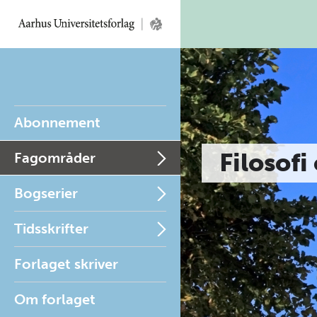
Abonnement
Filosofi
Fagområder
Bogserier
Tidsskrifter
Forlaget skriver
Om forlaget