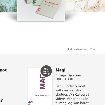
↑
Udgivelsesdato
Titel
 not
Magi
Af
Jesper Sørensen
(bog + e-bog)
Bank under bordet,
salt over venstre
skulder, 7-9-13 og så
videre. Vi kender alle
ry
til magi og kan hårdt