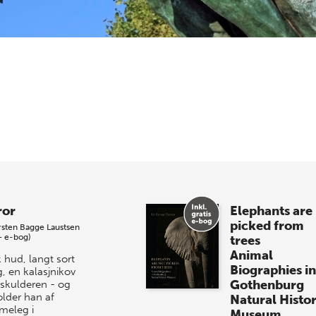
ror
Elephants are
picked from
sten Bagge Laustsen
+ e-bog)
trees
Animal
 hud, langt sort
Biographies in
, en kalasjnikov
Gothenburg
 skulderen - og
older han af
Natural Histo
eleg i
Museum