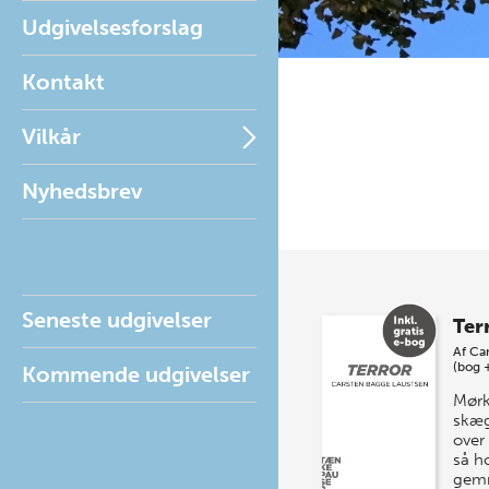
Udgivelsesforslag
Kontakt
Vilkår
Nyhedsbrev
Seneste udgivelser
Ter
Af
Car
(bog 
Kommende udgivelser
Mørk
skæg
over
så h
gemm