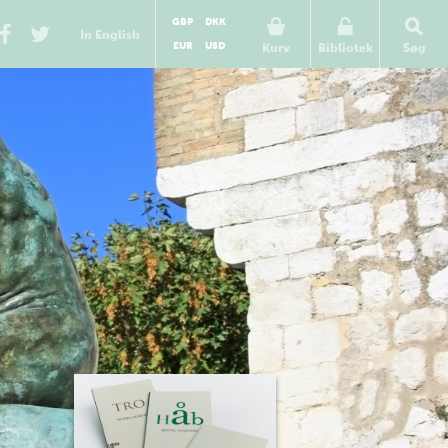
GBP
DKK
In English
EUR
USD
Kurv
Bibliotek
Søg