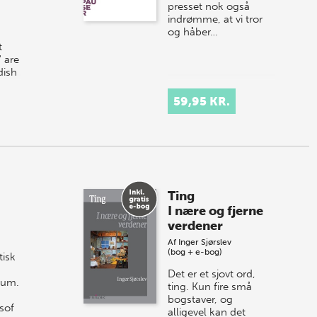
presset nok også
indrømme, at vi tror
og håber…
t
 are
dish
59,95 KR.
r…
Ting
I nære og fjerne
verdener
Af
Inger Sjørslev
(bog + e-bog)
tisk
Det er et sjovt ord,
tum.
ting. Kun fire små
bogstaver, og
sof
alligevel kan det