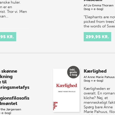
anske huler.
Af
Liv Emma Thorsen
n er en
(bog + e-bog)
rist. Tror vi. Men
kan…
"Elephants are no
picked from trees"
the words of Swe
taxidermist and
conservator David
,95 KR.
299,95 KR.
Sjölander, spoken
while he was in
Angola looking fo
 skønne
Kærlighed
kning
Af
Anne Marie Pahuus
(bog + e-bog)
 til
aringsmetafys
Kærligheden er
overalt. En roman
gionsfilosofis
kliche? Nej, et
menneskeligt fak
dmøntet
Spørg bare Anne
rthe Jørgensen
Marie Pahuus, filo
+ e-bog)