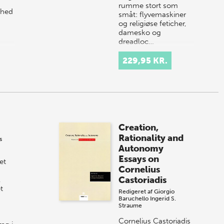
rumme stort som
ghed
småt: flyvemaskiner
og religiøse feticher,
damesko og
dreadloc…
229,95 KR.
Creation,
Rationality and
s
Autonomy
Essays on
et
Cornelius
Castoriadis
,
t
Redigeret af
Giorgio
Baruchello
Ingerid S.
Straume
Cornelius Castoriadis