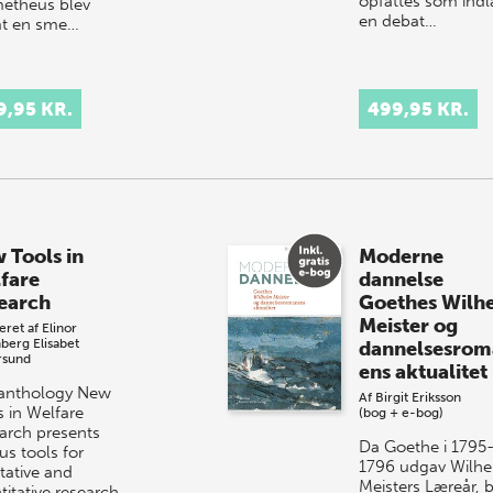
opfattes som indl
etheus blev
en debat…
t en sme…
9,95 KR.
499,95 KR.
 Tools in
Moderne
fare
dannelse
earch
Goethes Wilh
Meister og
eret af
Elinor
nberg
Elisabet
dannelsesrom
rsund
ens aktualitet
anthology New
Af
Birgit Eriksson
s in Welfare
(bog + e-bog)
arch presents
Da Goethe i 1795
us tools for
1796 udgav Wilh
tative and
Meisters Læreår, b
titative research