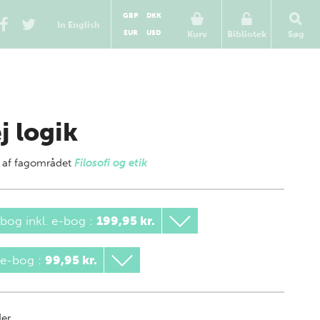
GBP
DKK
In English
EUR
USD
Kurv
Bibliotek
Søg
j logik
 af
fagområdet
Filosofi og etik
bog inkl. e-bog
:
199,95 kr.
 e-bog
:
99,95 kr.
der