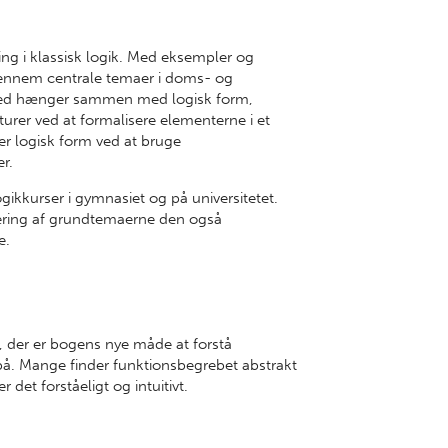
ng i klassisk logik. Med eksempler og
igennem centrale temaer i doms- og
hed hænger sammen med logisk form,
rer ved at formalisere elementerne i et
r logisk form ved at bruge
r.
ikkurser i gymnasiet og på universitetet.
ivering af grundtemaerne den også
e.
n', der er bogens nye måde at forstå
på. Mange finder funktionsbegrebet abstrakt
er det forståeligt og intuitivt.