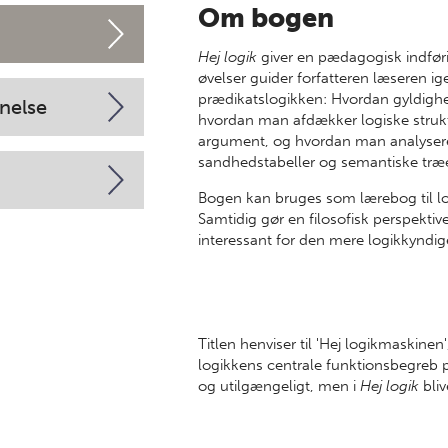
Om bogen
Hej logik
giver en pædagogisk indføri
øvelser guider forfatteren læseren 
prædikatslogikken: Hvordan gyldig
nelse
hvordan man afdækker logiske struktu
argument, og hvordan man analysere
sandhedstabeller og semantiske træe
Bogen kan bruges som lærebog til log
Samtidig gør en filosofisk perspekt
interessant for den mere logikkyndig
Titlen henviser til 'Hej logikmaskine
logikkens centrale funktionsbegreb 
og utilgængeligt, men i
Hej logik
bliv