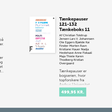
8 maj 2026
Spar op til 70% til
Tænkepauser
sommer-lagersalg!
121-132
Tænkeboks 11
Vi gentager succesen og inviterer igen i
Af
Christian Tolstrup
år til vores store sommer-lagersalg,
Jensen
Lars V. Johannsen
 på
så sæt kryds i kalenderen onsdag den
Ole Eggers Bjælde
Kai
er.
Finster
Morten Ravn
10. j…
Kristiane Hauer
Nadja
Hestehave
Anne Fiskaali
Maja Thiele
Karen
er
Thodberg
Kristian
og
Overgaard
et
st…
Tænkepauser er
bogserien, hvor
topforskere fra
Aarhus Universitet
formidler deres viden
499,95 KR.
om centrale emner
som frihed, netværk
og tillid. Idéen er at
k…