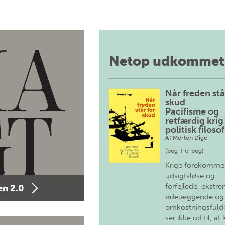
Netop udkommet
Når freden stå
skud
Pacifisme og
retfærdig krig 
politisk filosof
Af
Morten Dige
(bog + e-bog)
Krige forekomme
udsigtsløse og
forfejlede, ekstre
n 2.0
ødelæggende og
omkostningsfulde
ser ikke ud til, at 