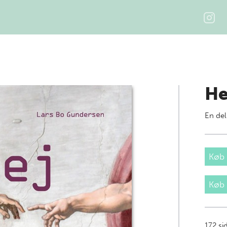
He
En del
Køb 
Køb
172
si