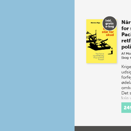
Når
for
Pac
retf
poli
Af
Mo
(bog 
Krig
udsi
forfe
øde
omko
Det s
krig 
Allig
24