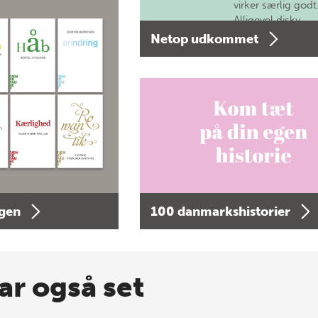
virker særlig godt
Alligevel diskv…
Netop udkommet
agen
100 danmarkshistorier
ar også set