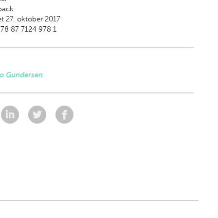
back
t 27. oktober 2017
78 87 7124 978 1
Bo Gundersen