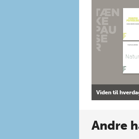
Viden til hverd
Andre h