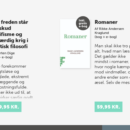
 freden står
Romaner
 skud
Af
Rikke Andersen
Kraglund
ifisme og
(bog + e-bog)
ærdig krig i
tisk filosofi
Man skal ikke tro
alt, hvad man læs
rten Dige
Det gælder ikke
+ e-bog)
mindst i romaner,
e forekommer
hvor nogle kæmp
gtsløse og
mod vindmøller, 
jlede, ekstremt
andre ender som 
læggende og
æsel. Selv de me
stningsfulde.
er ikke ud til, at
virker særlig godt.
evel diskv…
9,95 KR.
59,95 KR.