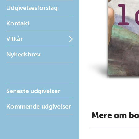
Udgivelsesforslag
Kontakt
Vilkår
Nyhedsbrev
Seneste udgivelser
Kommende udgivelser
Mere om b