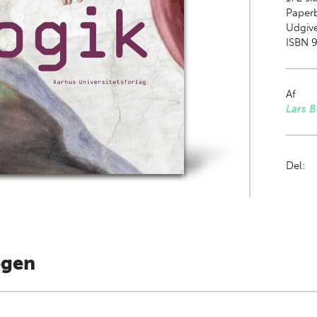
Paper
Udgive
ISBN 9
Af
Lars 
Del:
ogen