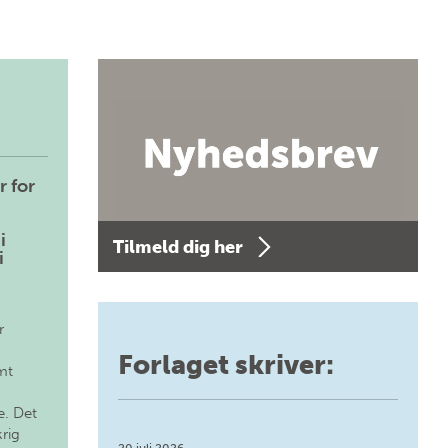
r for
i
Tilmeld dig her
i
r
Forlaget skriver:
mt
. Det
krig
20 juli 2026