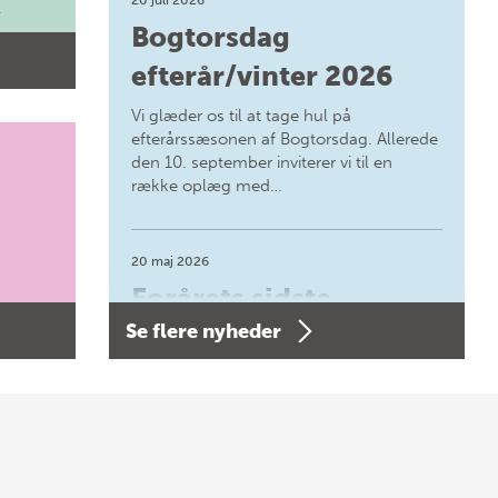
.
Bogtorsdag
efterår/vinter 2026
Vi glæder os til at tage hul på
efterårssæsonen af Bogtorsdag. Allerede
den 10. september inviterer vi til en
række oplæg med…
20 maj 2026
Forårets sidste
Se flere nyheder
Bogtorsdag 11. juni
Forårets sidste Bogtorsdag 11. juni Vær
med, når vi sammen med Det Kgl.
Bibliotek i Aarhus fejrer forfatterne bag
vores nyes…