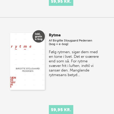
59,95 KR.
Rytme
Af
Birgitte Stougaard Pedersen
(bog + e-bog)
Følg rytmen, siger dem med
en tone i livet. Det er sværere
end som så. For rytme
svæver frit i luften, indtil vi
sanser den. Manglende
rytmesans betyd…
59,95 KR.