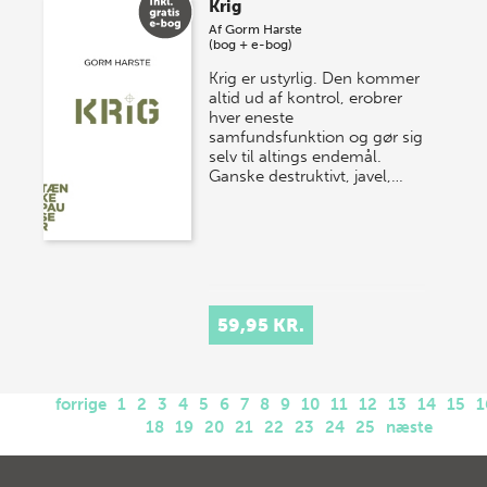
Krig
Af
Gorm Harste
(bog + e-bog)
Krig er ustyrlig. Den kommer
altid ud af kontrol, erobrer
hver eneste
samfundsfunktion og gør sig
selv til altings endemål.
Ganske destruktivt, javel,…
59,95 KR.
forrige
1
2
3
4
5
6
7
8
9
10
11
12
13
14
15
1
18
19
20
21
22
23
24
25
næste