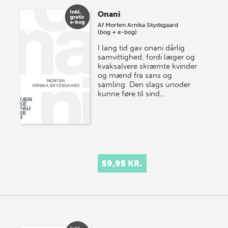
Onani
Af
Morten Arnika Skydsgaard
(bog + e-bog)
I lang tid gav onani dårlig
samvittighed, fordi læger og
kvaksalvere skræmte kvinder
og mænd fra sans og
samling. Den slags unoder
kunne føre til sind…
59,95 KR.