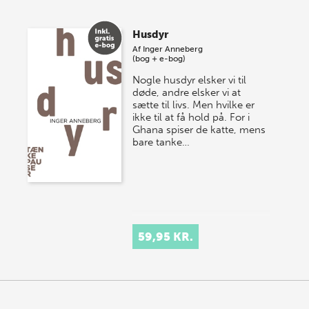
Husdyr
Af
Inger Anneberg
(bog + e-bog)
Nogle husdyr elsker vi til
døde, andre elsker vi at
sætte til livs. Men hvilke er
ikke til at få hold på. For i
Ghana spiser de katte, mens
bare tanke…
59,95 KR.