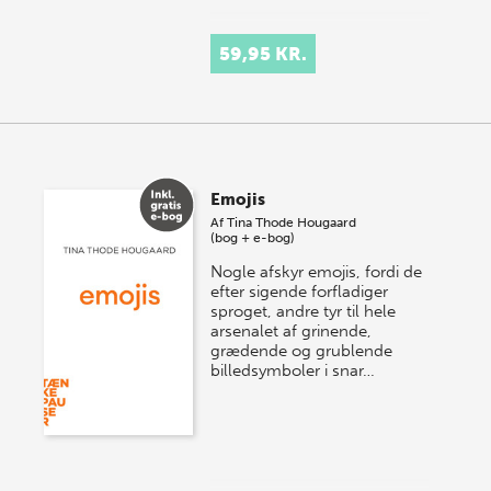
59,95 KR.
Emojis
Af
Tina Thode Hougaard
(bog + e-bog)
Nogle afskyr emojis, fordi de
efter sigende forfladiger
sproget, andre tyr til hele
arsenalet af grinende,
grædende og grublende
billedsymboler i snar…