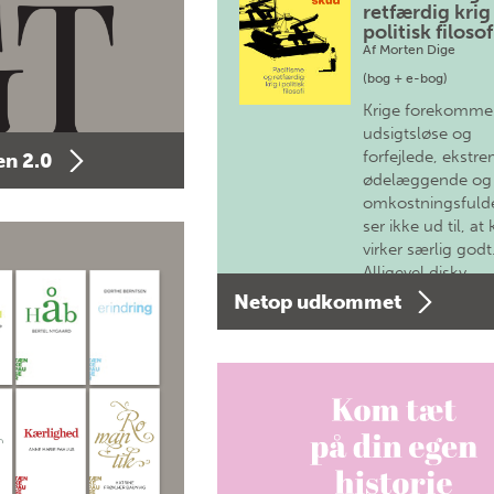
retfærdig krig 
politisk filosof
Af
Morten Dige
(bog + e-bog)
Krige forekomme
udsigtsløse og
forfejlede, ekstre
n 2.0
ødelæggende og
omkostningsfulde
ser ikke ud til, at 
virker særlig godt
Alligevel diskv…
Netop udkommet