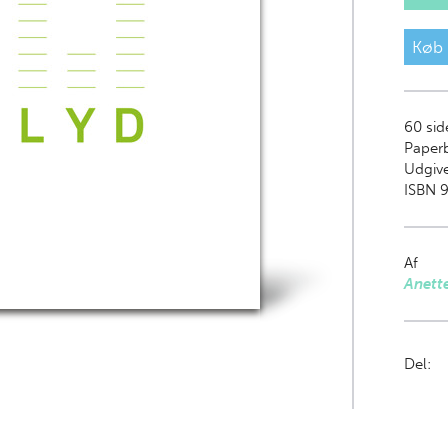
Køb
60
sid
Paper
Udgive
ISBN 9
Af
Anett
Del: