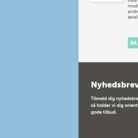
hvor
mod 
andr
æsel
59
Nyhedsbre
Tilmeld dig nyhedsbre
så holder vi dig orien
gode tilbud.