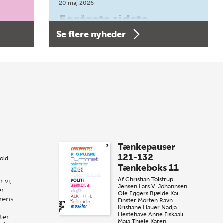
20 maj 2026
Forårets sidste
Se flere nyheder
Bogtorsdag 11. juni
Forårets sidste Bogtorsdag 11. juni Vær
med, når vi sammen med Det Kgl.
Bibliotek i Aarhus fejrer forfatterne bag
vores nyes…
8 maj 2026
Spar op til 70% til
Tænkepauser
sommer-lagersalg!
121-132
old
Tænkeboks 11
Vi gentager succesen og inviterer igen i
Af
Christian Tolstrup
 vi,
år til vores store sommer-lagersalg,
Jensen
Lars V. Johannsen
r.
så sæt kryds i kalenderen onsdag den
Ole Eggers Bjælde
Kai
urens
Finster
Morten Ravn
10. j…
Kristiane Hauer
Nadja
Hestehave
Anne Fiskaali
ter
Maja Thiele
Karen