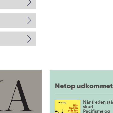
Netop udkommet
Når freden stå
skud
Pacifisme og