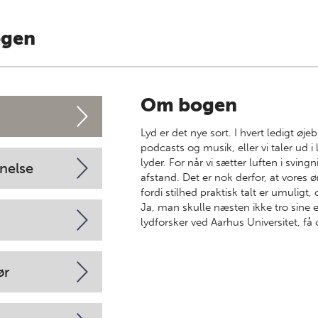
ogen
Om bogen
Lyd er det nye sort. I hvert ledigt øjeb
podcasts og musik, eller vi taler ud i
lyder.
For
når vi sætter luften i sving
nelse
afstand. Det er nok derfor, at vores ør
fordi stilhed praktisk talt er umuligt
Ja, man skulle næsten ikke tro sine 
lydforsker ved Aarhus Universitet, få o
ør