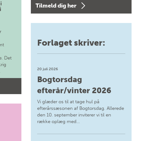
i
Tilmeld dig her
i
r
Forlaget skriver:
mt
. Det
krig
20 juli 2026
.
Bogtorsdag
efterår/vinter 2026
Vi glæder os til at tage hul på
efterårssæsonen af Bogtorsdag. Allerede
den 10. september inviterer vi til en
række oplæg med…