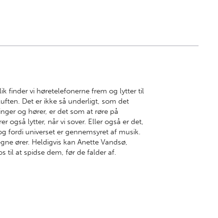
lik finder vi høretelefonerne frem og lytter til
 luften. Det er ikke så underligt, som det
ninger og hører, er det som at røre på
er også lytter, når vi sover. Eller også er det,
, og fordi universet er gennemsyret af musik.
egne ører. Heldigvis kan Anette Vandsø,
s til at spidse dem, før de falder af.