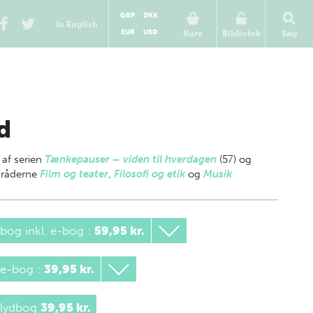
GBP
DKK
In English
EUR
USD
Kurv
Bibliotek
Søg
d
 af
serien
Tænkepauser – viden til hverdagen
(57) og
råderne
Film og teater
,
Filosofi og etik
og
Musik
bog inkl. e-bog
:
59,95 kr.
 e-bog
:
39,95 kr.
 lydbog
39,95 kr.