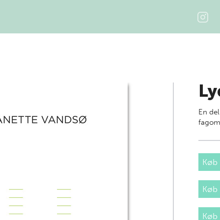
Ly
En del
fagom
Køb 
Køb
Køb