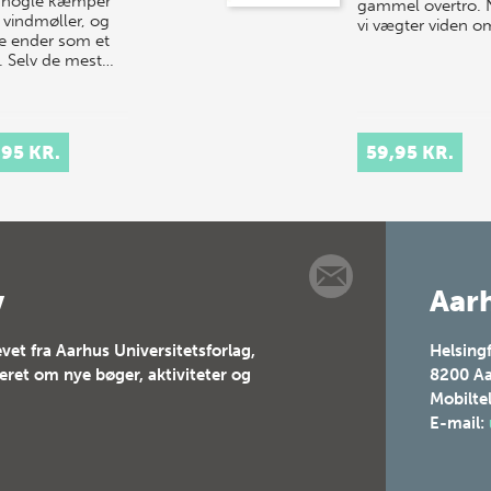
 nogle kæmper
gammel overtro. 
vindmøller, og
vi vægter viden o
e ender som et
. Selv de mest…
,95 KR.
59,95 KR.
v
Aarh
vet fra Aarhus Universitetsforlag,
Helsing
teret om nye bøger, aktiviteter og
8200
Aa
Mobilte
E-mail: