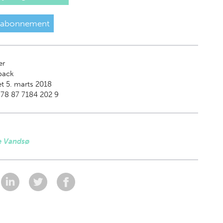
 abonnement
er
back
t 5. marts 2018
78 87 7184 202 9
e Vandsø