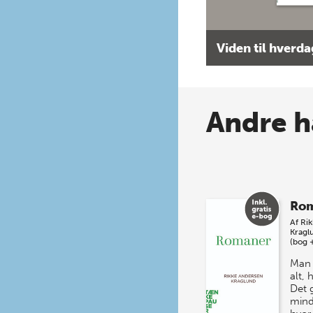
Viden til hverd
Andre h
Ro
Af
Ri
Kragl
(bog 
Man 
alt,
Det 
mind