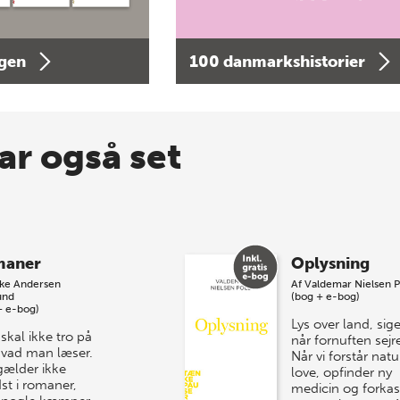
agen
100 danmarkshistorier
ar også set
maner
Oplysning
kke Andersen
Af
Valdemar Nielsen P
und
(bog + e-bog)
+ e-bog)
Lys over land, siger
skal ikke tro på
når fornuften sejre
 hvad man læser.
Når vi forstår nat
gælder ikke
love, opfinder ny
st i romaner,
medicin og forkas