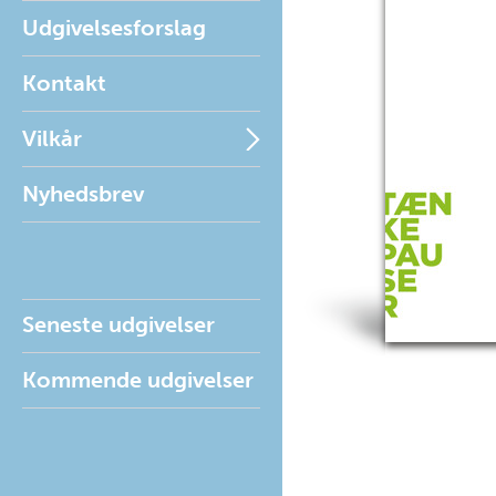
Udgivelsesforslag
Kontakt
Vilkår
Nyhedsbrev
Seneste udgivelser
Kommende udgivelser