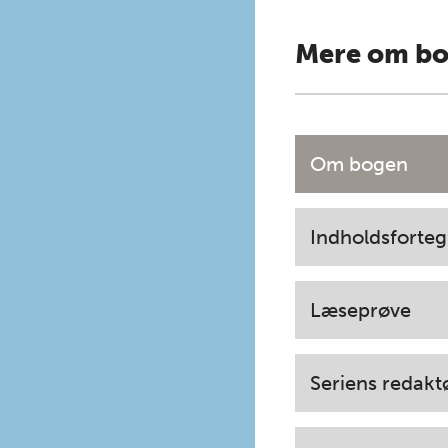
Mere om b
Om bogen
Indholdsforteg
Læseprøve
Seriens redakt