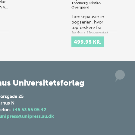
Når
Thodberg
Kristian
m v…
Overgaard
Tænkepauser er
bogserien, hvor
topforskere fra
Aarhus Universitet
formidler deres viden
499,95 KR.
om centrale emner
som frihed, netværk
og tillid. Idéen er at
k…
us Universitetsforlag
forsgade 25
rhus N
lefon:
+45 53 55 05 42
unipress@unipress.au.dk