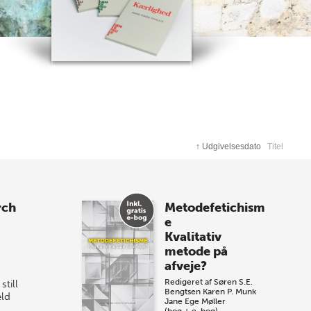
↑
Udgivelsesdato
Titel
rch
Metodefetichism
e
Kvalitativ
metode på
afveje?
Redigeret af
Søren S.E.
still
Bengtsen
Karen P. Munk
eld
Jane Ege Møller
(bog + e-bog)