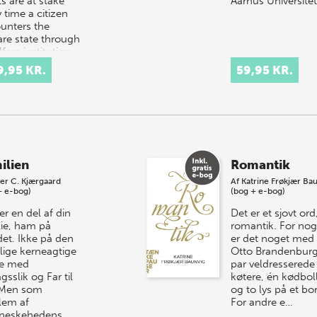
s are at stake
Aarhus Universite
 time a citizen
unters the
are state through
fare institution
hrough contact
9,95 KR.
59,95 KR.
 welfare
essionals. Thi…
ilien
Romantik
er C. Kjærgaard
Af
Katrine Frøkjær Ba
+ e-bog)
(bog + e-bog)
r en del af din
Det er et sjovt ord
lie, ham på
romantik. For nog
det. Ikke på den
er det noget med
lige kerneagtige
Otto Brandenburg
e med
par veldresserede
gsslik og Far til
køtere, én kødbol
. Men som
og to lys på et bo
em af
For andre e…
neskehedens…