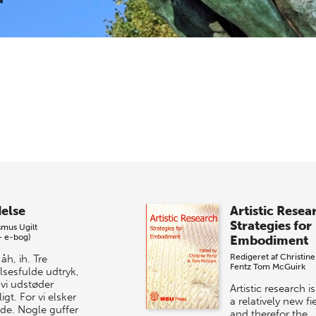
else
Artistic Resea
Strategies for
mus Ugilt
+ e-bog)
Embodiment
Redigeret af
Christine
åh, ih. Tre
Fentz
Tom McGuirk
lsesfulde udtryk,
vi udstøder
Artistic research is 
igt. For vi elsker
a relatively new fi
yde. Nogle guffer
and therefor the