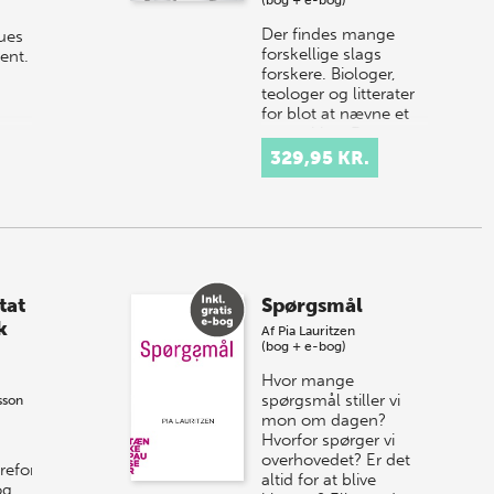
Der findes mange
ues
forskellige slags
ent.
forskere. Biologer,
teologer og litterater
for blot at nævne et
par stykker. De
studerer vidt
329,95 KR.
forskellige
genstande…
tat
Spørgsmål
k
Af
Pia Lauritzen
(bog + e-bog)
Hvor mange
spørgsmål stiller vi
sson
mon om dagen?
Hvorfor spørger vi
,
overhovedet? Er det
reform,
altid for at blive
og