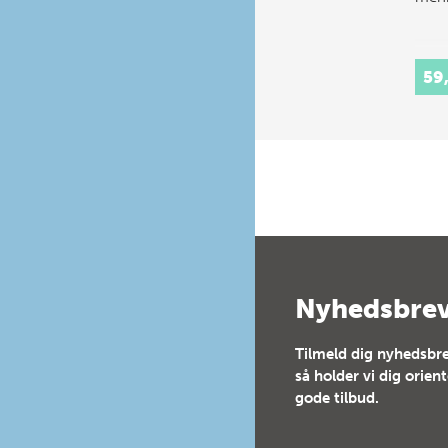
59
Nyhedsbre
Tilmeld dig nyhedsbre
så holder vi dig orien
gode tilbud.