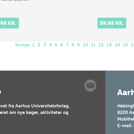
,95 KR.
59,95 KR.
forrige
1
2
3
4
5
6
7
8
9
10
11
12
13
14
15
1
v
Aarh
vet fra Aarhus Universitetsforlag,
Helsing
teret om nye bøger, aktiviteter og
8200
Aa
Mobilte
E-mail: