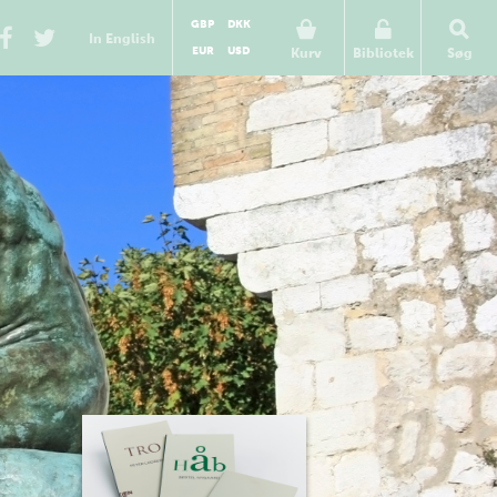
GBP
DKK
In English
EUR
USD
Kurv
Bibliotek
Søg