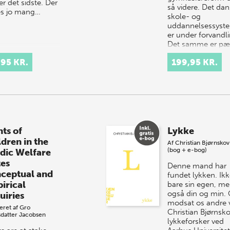
r det sidste. Der
så videre. Det da
es jo mang…
skole- og
uddannelsessyst
er under forvandli
Det samme er p
,95 KR.
199,95 KR.
hts of
Lykke
ldren in the
Af
Christian Bjørnskov
(bog + e-bog)
dic Welfare
tes
Denne mand har
ceptual and
fundet lykken. Ik
irical
bare sin egen, m
også din og min.
uiries
modsat os andre 
eret af
Gro
Christian Bjørnsko
sdatter Jacobsen
lykkeforsker ved