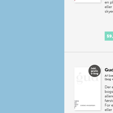
en p
eller
skye
59
Gu
Af
Sv
(bog 
Der e
bogs
alle
først
For 
eller