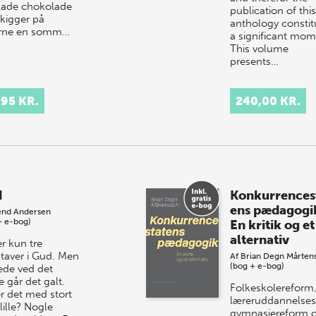
lade chokolade
publication of this
 kigger på
anthology constit
rne en somm…
a significant mom
This volume
presents…
,95 KR.
240,00 KR.
d
Konkurrences
ens pædagogi
end Andersen
+ e-bog)
En kritik og et
alternativ
r kun tre
taver i Gud. Men
Af
Brian Degn Mårten
(bog + e-bog)
rede ved det
e går det galt.
Folkeskolereform
er det med stort
læreruddannelses
 lille? Nogle
gymnasiereform 