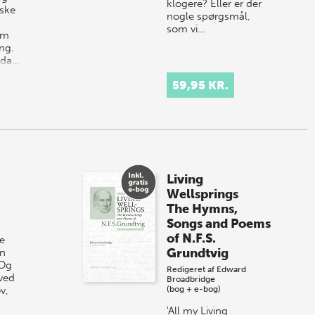
klogere? Eller er der
nske
nogle spørgsmål,
som vi…
em
ng.
æda…
59,95 KR.
Living
Wellsprings
The Hymns,
Songs and Poems
of N.F.S.
ke
Grundtvig
en
 Og
Redigeret af
Edward
ved
Broadbridge
v,
(bog + e-bog)
'All my Living