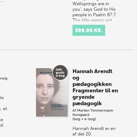
t…
Wellsprings are in
you', says God to His
people in Psalm 87:7.
The title seems apt
for the poetic works
399,95 KR.
of the Danish poet-
pastor N.F.S…
Hannah Arendt
og
unvig
pædagogikken
Fragmenter til en
,
gryende
le
pædagogik
, et
Af
Morten Timmermann
Korsgaard
le
(bog + e-bog)
rd.
Hannah Arendt er en
af det 20.