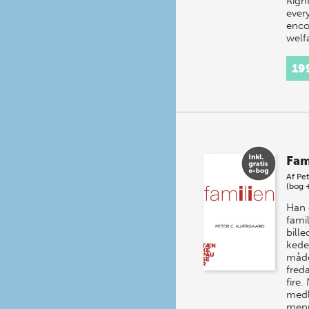
Right
every
enco
welf
a wel
or t
19
with
prof
Fam
Af
Pet
(bog 
Han e
fami
bille
kede
måd
freda
fire
medl
men