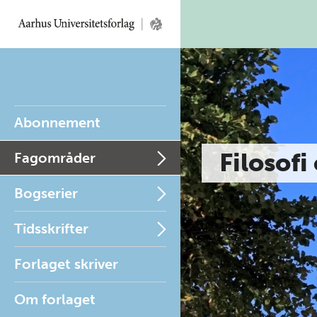
Abonnement
Filosofi
Fagområder
Bogserier
Tidsskrifter
Forlaget skriver
Om forlaget