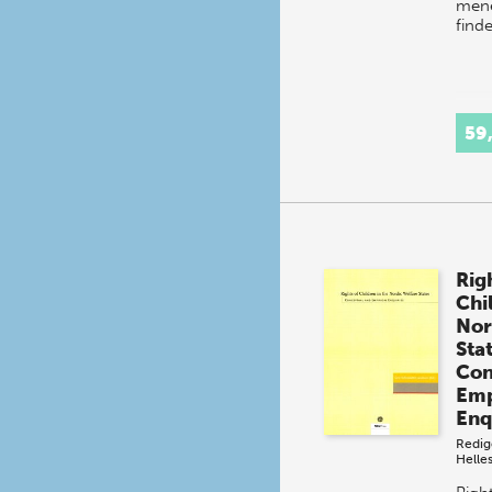
mene
find
59
Rig
Chi
Nor
Sta
Con
Emp
Enq
Redig
Helle