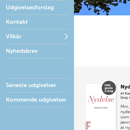
Udgivelsesforslag
Kontakt
Vilkår
Nyhedsbrev
Seneste udgivelser
Nyd
Af
Ras
(bog 
Kommende udgivelser
Mm, 
nyde
som 
jævnl
at n