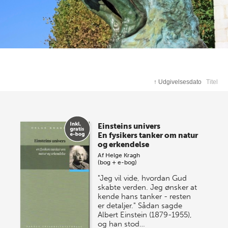
↑
Udgivelsesdato
Titel
Einsteins univers
En fysikers tanker om natur
og erkendelse
Af
Helge Kragh
(bog + e-bog)
"Jeg vil vide, hvordan Gud
skabte verden. Jeg ønsker at
kende hans tanker - resten
er detaljer." Sådan sagde
Albert Einstein (1879-1955),
og han stod…