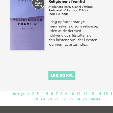
Religionens fremtid
Af
Richard Rorty
Gianni Vattimo
Redigeret af
Santiago Zabala
(bog + e-bog)
I dag opfatter mange
mennesker sig som religiøse,
uden at de dermed
nødvendigvis tilslutter sig
den kristendom, der i Vesten
igennem to årtusinde…
198,00 KR.
forrige
1
2
3
4
5
6
7
8
9
10
11
12
13
14
15
1
18
19
20
21
22
23
24
25
næste