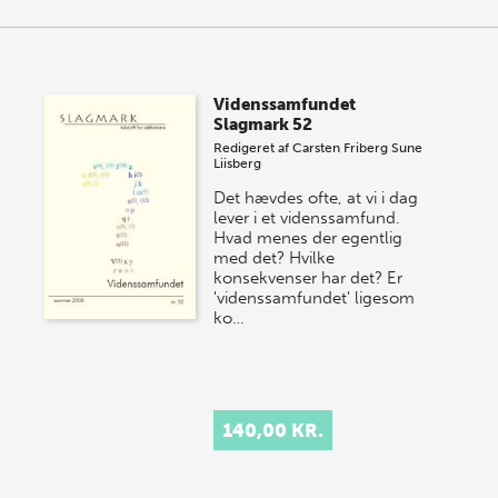
Videnssamfundet
Slagmark 52
Redigeret af
Carsten Friberg
Sune
Liisberg
Det hævdes ofte, at vi i dag
lever i et videnssamfund.
Hvad menes der egentlig
med det? Hvilke
konsekvenser har det? Er
'videnssamfundet' ligesom
ko…
140,00 KR.