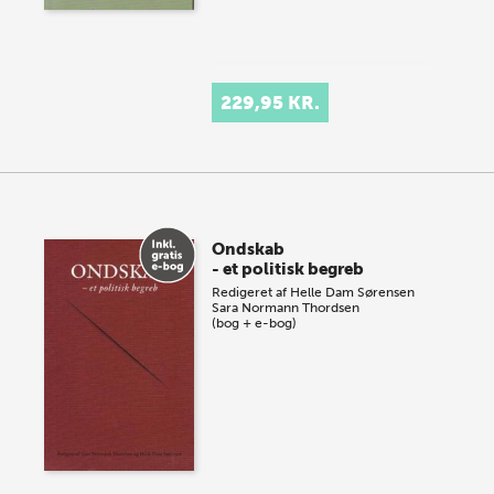
229,95 KR.
Ondskab
- et politisk begreb
Redigeret af
Helle Dam Sørensen
Sara Normann Thordsen
(bog + e-bog)