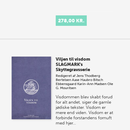
278,00 KR.
Viljen til visdom
SLAGMARK's
Skyttegravsserie
Redigeret af
Jens Thodberg
Bertelsen
Aase Haubro Bitsch
Ebbensgaard
Karin-Ann Madsen
Ole
G. Mouritsen
Visdommen blev skabt forud
for alt andet, siger de gamle
jødiske tekster. Visdom er
mere end viden. Visdom er at
forbinde forstandens fornuft
med hjer…