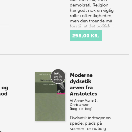
demokrati. Religion
har godt nok en vigtig
rolle i offentligheden,
men den troende må
forstå, at det politisk…
298,00 KR.
Moderne
dydsetik
 og
arven fra
mod
Aristoteles
Af
Anne-Marie S.
Christensen
(bog + e-bog)
Dydsetik indtager en
speciel plads på
scenen for nutidig
ge