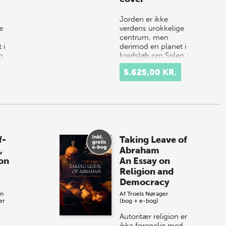
Jorden er ikke
e
verdens urokkelige
centrum, men
 i
derimod en planet i
n.
kredsløb om Solen.
Denne kætterske
5.625,00 KR.
e
påstand fremsatte
laus
astronomen Nikolaus
Kopernikus…
f-
Taking Leave of
,
Abraham
on
An Essay on
Religion and
Democracy
øn
Af
Troels Nørager
er
(bog + e-bog)
Autoritær religion er
ikke forenelig med