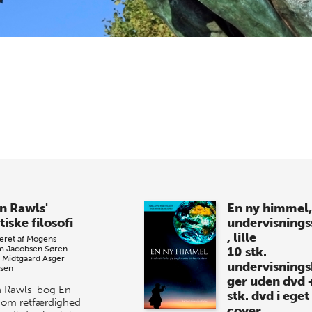
n Rawls'
En ny himmel,
tiske filosofi
undervisnings
, lille
eret af
Mogens
m Jacobsen
Søren
10 stk.
h Midtgaard
Asger
undervisning
sen
ger uden dvd 
 Rawls' bog En
stk. dvd i eget
i om retfærdighed
cover