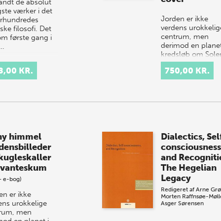
landt de absolut
gste værker i det
Jorden er ikke
århundredes
verdens urokkelig
iske filosofi. Det
centrum, men
m første gang i
derimod en planet
1…
kredsløb om Sole
Denne kætterske
8,00 KR.
750,00 KR.
påstand fremsatt
astronomen Niko
Kopernikus…
ny himmel
Dialectics, Sel
densbilleder
consciousness
 kugleskaller
and Recogniti
 kvanteskum
The Hegelian
Legacy
+ e-bog)
Redigeret af
Arne Gr
en er ikke
Morten Raffnsøe-Møll
ens urokkelige
Asger Sørensen
rum, men
mod en planet i