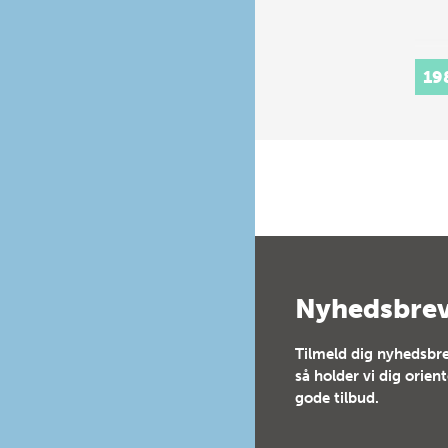
19
Nyhedsbre
Tilmeld dig nyhedsbre
så holder vi dig orien
gode tilbud.