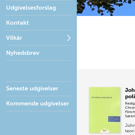
Udgivelsesforslag
Kontakt
Vilkår
Nyhedsbrev
Seneste udgivelser
Joh
poli
Kommende udgivelser
Redig
Chro
Flinc
Søren
John
teor