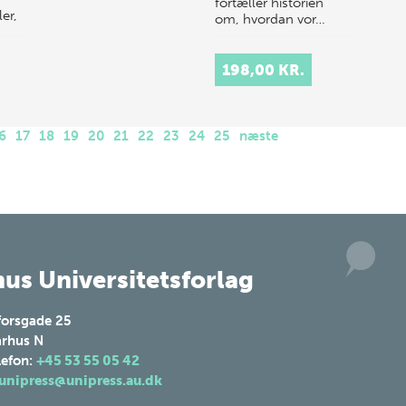
fortæller historien
er,
om, hvordan vor…
198,00 KR.
6
17
18
19
20
21
22
23
24
25
næste
us Universitetsforlag
forsgade 25
rhus N
lefon:
+45 53 55 05 42
unipress@unipress.au.dk