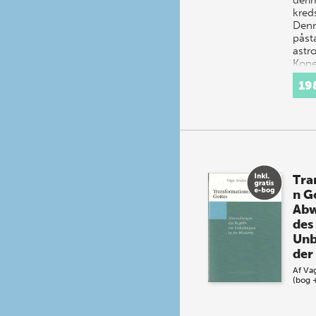
kred
Denn
påst
astr
Kope
19
Tra
n G
Abw
des
Unb
der
Af
Va
(bog 