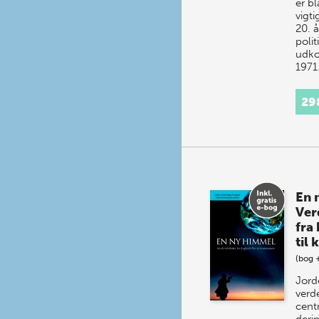
er b
vigti
20. 
polit
udko
197
29
En 
Ver
fra
til
(bog 
Jord
verd
cent
deri