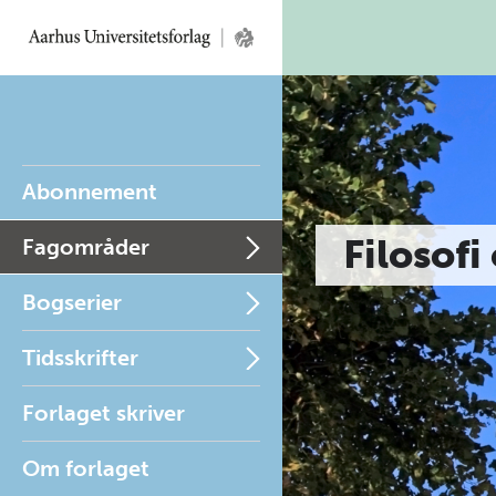
Abonnement
Filosofi
Fagområder
Bogserier
Tidsskrifter
Forlaget skriver
Om forlaget