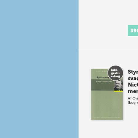
39
Sty
sva
Nie
men
Af
Ole
(bog 