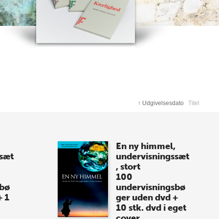
↑
Udgivelsesdato
Titel
En ny himmel,
sæt
undervisningssæt
, stort
100
sbø
undervisningsbø
+ 1
ger uden dvd +
10 stk. dvd i eget
cover