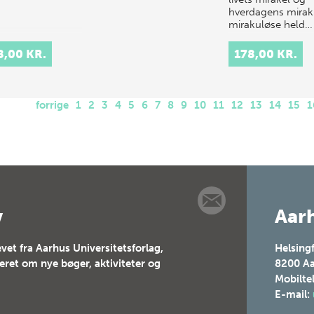
hverdagens mirakl
mirakuløse held…
8,00 KR.
178,00 KR.
forrige
1
2
3
4
5
6
7
8
9
10
11
12
13
14
15
1
v
Aarh
vet fra Aarhus Universitetsforlag,
Helsing
teret om nye bøger, aktiviteter og
8200
Aa
Mobilte
E-mail: