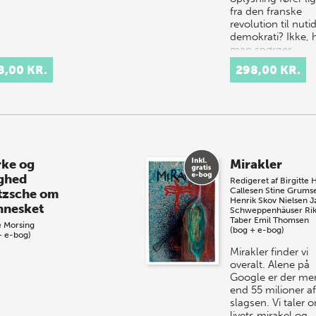
fra den franske
revolution til nuti
demokrati? Ikke, h
man spørger
modoplysningen,
8,00 KR.
298,00 KR.
som denne bog
beskrive…
rke og
Mirakler
ghed
Redigeret af
Birgitte 
Callesen
Stine Grums
tzsche om
Henrik Skov Nielsen
J
nesket
Schweppenhäuser
Ri
Taber
Emil Thomsen
 Morsing
(bog + e-bog)
+ e-bog)
Mirakler finder vi
overalt. Alene på
Google er der me
end 55 milioner af
slagsen. Vi taler 
livets mirakel og