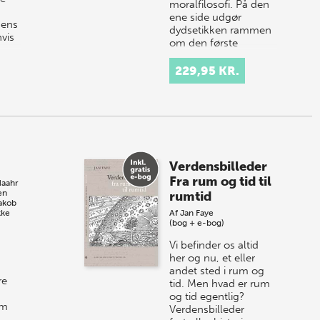
moralfilosofi. På den
ene side udgør
dens
dydsetikken rammen
vis
om den første
vestlige filosofiske
et…
229,95 KR.
Verdensbilleder
Fra rum og tid til
Haahr
en
rumtid
akob
kke
Af
Jan Faye
(bog + e-bog)
Vi befinder os altid
her og nu, et eller
andet sted i rum og
re
tid. Men hvad er rum
og tid egentlig?
om
Verdensbilleder