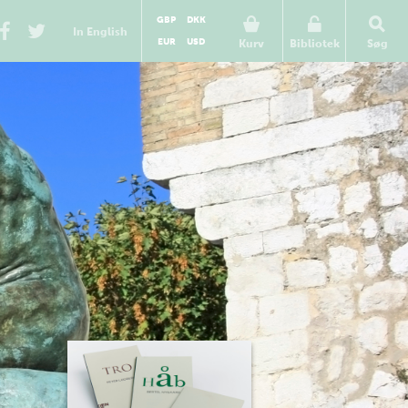
GBP
DKK
In English
EUR
USD
Kurv
Bibliotek
Søg