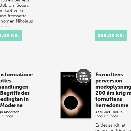
sløb om Solen.
e kætterske
and fremsatte
onomen Nikolaus
rnikus…
8,00 KR.
228,00 KR.
nsformatione
Fornuftens
ottes
perversion
andlungen
modoplysning
 Begriffs des
200 års krig 
edingten in
fornuftens
 Moderne
herredømme
gn Andersen
Af
Mikkel Thorup
+ e-bog)
(bog + e-bog)
Er det sandt, at
oplysning fører li