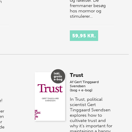
og følelser. De
n
fremmaner besøg
hos mormor og
stimulerer…
59,95 KR.
Trust
Af
Gert Tinggaard
Svendsen
(bog + e-bog)
In Trust, political
e!
scientist Gert
Tinggaard Svendsen
er
explores how to
en
cultivate trust and
år
why it’s important for
nde
maintaining a happy,