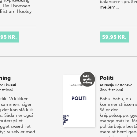
ght-provoking
balancere sprutte
, Rie Thomsen
mellem…
Tristram Hooley
,95 KR.
59,95 KR.
ming
Politi
e Fiskaali
Af
Nadja Hestehave
+ e-bog)
(bog + e-bog)
klik! Vi klikker
Babu-babu, nu
 sammen, siger
kommer strissern
g det kan slå klik
Så er der
os. Sådan er også
knippelsuppe, gys
uterspil et
mange måske. M
gget sværd i et
politiarbejde best
yr, vi selv er med
mere af berolige