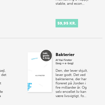
stable, and econ…
59,95 KR.
Bakterier
Af
Kai Finster
(bog + e-bog)
ejl,
Den, der lever skjult,
g det
lever godt. Det ved
bakterierne, der har
t
floreret på Jorden i
fire milliarder år. Og
de
selv encellet liv kan
a
være livsvigtigt, fo…