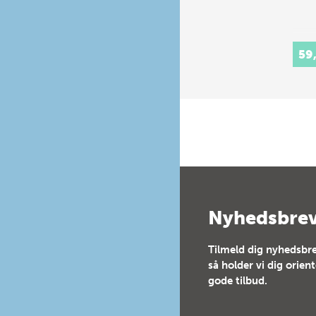
59
Nyhedsbre
Tilmeld dig nyhedsbre
så holder vi dig orien
gode tilbud.