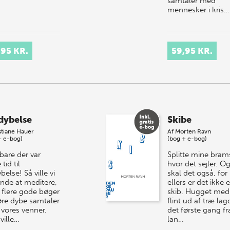
samtaler med
mennesker i kris…
,95 KR.
59,95 KR.
dybelse
Skibe
stiane Hauer
Af
Morten Ravn
+ e-bog)
(bog + e-bog)
bare der var
Splitte mine brams
tid til
hvor det sejler. O
belse! Så ville vi
skal det også, for
nde at meditere,
ellers er det ikke e
 flere gode bøger
skib. Hugget med
øre dybe samtaler
flint ud af træ lag
vores venner.
det første gang fr
 ville…
lan…