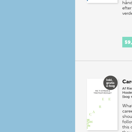
hånd
efter
verd
59
Car
Af
Ri
Hoole
(bog 
What
care
shou
foll
this 