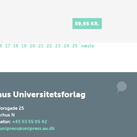
59,95 KR.
6
17
18
19
20
21
22
23
24
25
næste
us Universitetsforlag
forsgade 25
rhus N
lefon:
+45 53 55 05 42
unipress@unipress.au.dk