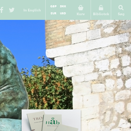
GBP
DKK
In English
EUR
USD
Kurv
Bibliotek
Søg