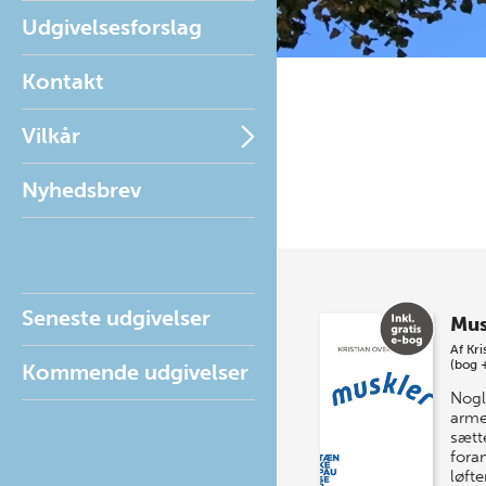
Udgivelsesforslag
Kontakt
Vilkår
Nyhedsbrev
Seneste udgivelser
Mus
Af
Kri
(bog 
Kommende udgivelser
Nogl
arme
sætt
fora
løfte