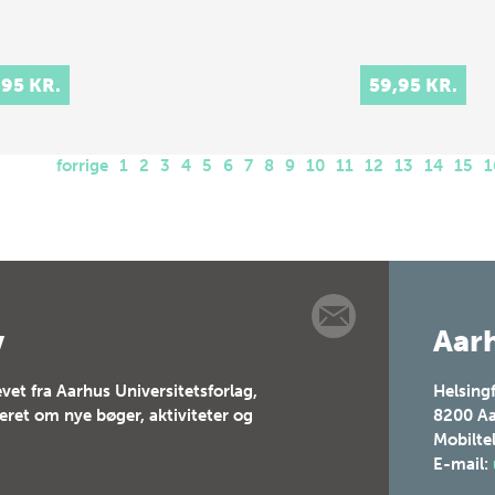
,95 KR.
59,95 KR.
forrige
1
2
3
4
5
6
7
8
9
10
11
12
13
14
15
1
v
Aarh
vet fra Aarhus Universitetsforlag,
Helsing
teret om nye bøger, aktiviteter og
8200
Aa
Mobilte
E-mail: