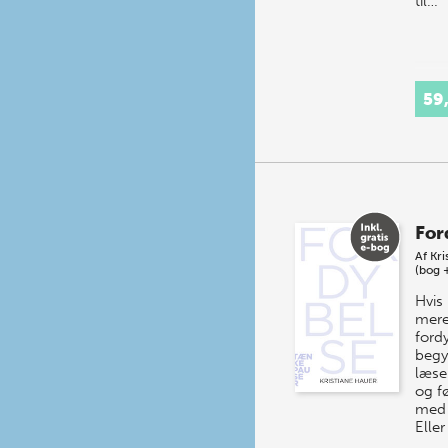
til…
59
For
Af
Kri
(bog 
Hvis 
mere 
fordy
begy
læse
og f
med 
Eller