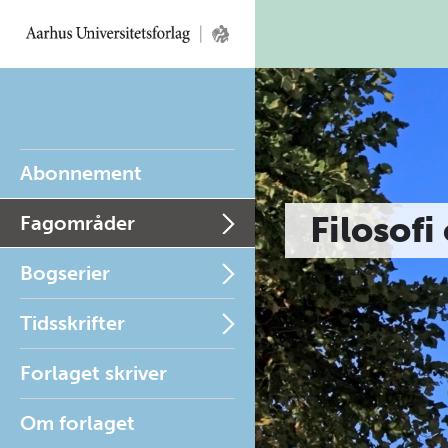
Abonnement
Filosofi
Fagområder
Bogserier
Tidsskrifter
Forlaget skriver
Om forlaget