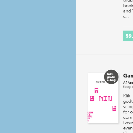
thou
book
and 
c…
59
Ga
Af
Ann
(bog 
Klik-
godt
vi, o
for 
comp
tveæ
event