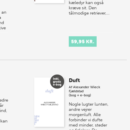
kæledyr kan også
kræve sit. Den
 an
tålmodige retriever,…
a
and
ive
r at
59,95 KR.
Duft
Af
Alexander Wieck
Fjældstad
(bog + e-bog)
bedre
Nogle lugter lunten,
år
andre vejrer
ind,
morgenluft. Alle
forbinder vi dufte
 kan
med minder, steder