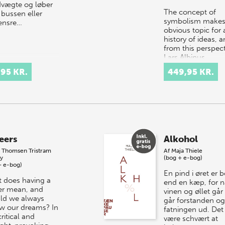
vægte og løber
The concept of
 bussen eller
symbolism makes
ensre…
obvious topic for 
history of ideas, 
from this perspect
Lars Albinus,
Associate Professo
,95 KR.
449,95 KR.
the Department…
eers
Alkohol
e Thomsen
Tristram
Af
Maja Thiele
y
(bog + e-bog)
+ e-bog)
En pind i øret er 
 does having a
end en kæp, for n
er mean, and
vinen og øllet går 
ld we always
går forstanden og
ow our dreams? In
fatningen ud. Det
critical and
være schvært at