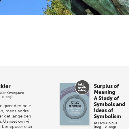
kler
Surplus of
Meaning
stian Overgaard
+ e-bog)
A Study of
Symbols and
e giver den hele
Ideas of
n, mens andre
Symbolism
er det lange ben
n. Uanset om vi
Af
Lars Albinus
r bæreposer eller
(bog + e-bog)