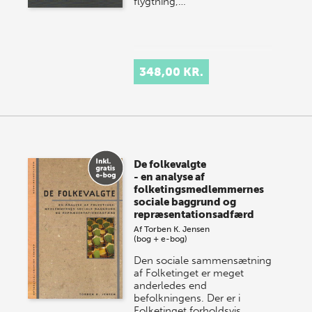
flygtning,…
348,00 KR.
De folkevalgte
- en analyse af
folketingsmedlemmernes
sociale baggrund og
repræsentationsadfærd
Af
Torben K. Jensen
(bog + e-bog)
Den sociale sammensætning
af Folketinget er meget
anderledes end
befolkningens. Der er i
Folketinget forholdsvis