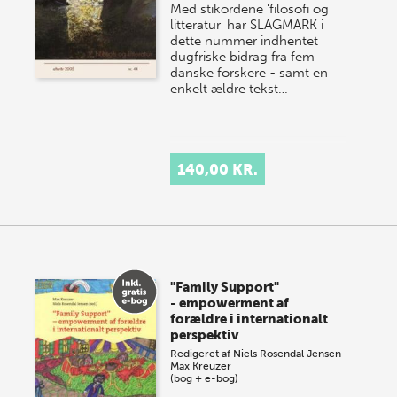
Med stikordene 'filosofi og
litteratur' har SLAGMARK i
dette nummer indhentet
dugfriske bidrag fra fem
danske forskere - samt en
enkelt ældre tekst…
140,00 KR.
"Family Support"
- empowerment af
forældre i internationalt
perspektiv
Redigeret af
Niels Rosendal Jensen
Max Kreuzer
(bog + e-bog)