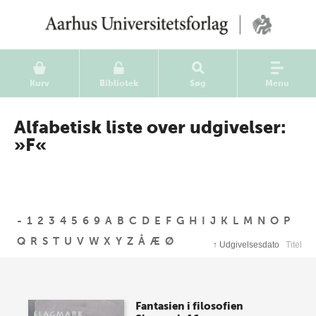
Kurv
Bibliotek
Søg
Menu
Alfabetisk liste over udgivelser:
»F«
-
1
2
3
4
5
6
9
A
B
C
D
E
F
G
H
I
J
K
L
M
N
O
P
Q
R
S
T
U
V
W
X
Y
Z
Å
Æ
Ø
↑
Udgivelsesdato
Titel
Fantasien i filosofien