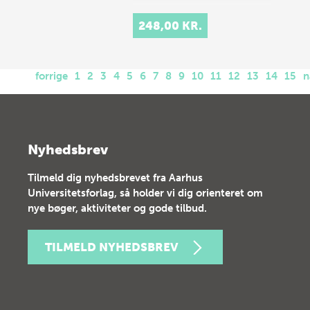
248,00 KR.
forrige
1
2
3
4
5
6
7
8
9
10
11
12
13
14
15
n
Nyhedsbrev
Tilmeld dig nyhedsbrevet fra Aarhus
Universitetsforlag, så holder vi dig orienteret om
nye bøger, aktiviteter og gode tilbud.
TILMELD NYHEDSBREV