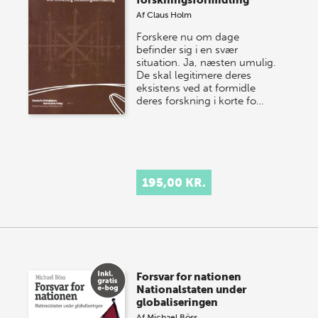
forskningsformidling
Af
Claus Holm
Forskere nu om dage
befinder sig i en svær
situation. Ja, næsten umulig.
De skal legitimere deres
eksistens ved at formidle
deres forskning i korte fo…
195,00 KR.
Forsvar for nationen
Nationalstaten under
globaliseringen
Af
Michael Böss