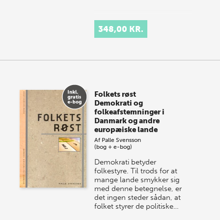
348,00 KR.
Folkets røst
Demokrati og
folkeafstemninger i
Danmark og andre
europæiske lande
Af
Palle Svensson
(bog + e-bog)
Demokrati betyder
folkestyre. Til trods for at
mange lande smykker sig
med denne betegnelse, er
det ingen steder sådan, at
folket styrer de politiske…