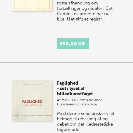
roste afhandling om
fortællinger og ritualer i Det
Gamle Testamente har nu
bl.a. fået tilføjet registr…
398,00 KR.
Faglighed
- set i lyset af
billedkunstfaget
Af
Mie Buhl
Kirsten Meisner
Christensen
Kirsten Skov
Med denne serie ønsker vi at
bidrage til udvikling af og
debat om det illedæstetiske
fagområde i