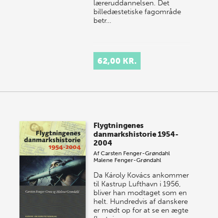
læreruddannelsen. Det
billedæstetiske fagområde
betr…
62,00 KR.
Flygtningenes
danmarkshistorie 1954-
2004
Af
Carsten Fenger-Grøndahl
Malene Fenger-Grøndahl
Da Károly Kovács ankommer
til Kastrup Lufthavn i 1956,
bliver han modtaget som en
helt. Hundredvis af danskere
er mødt op for at se en ægte