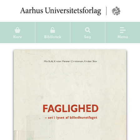
Kurv
Bibliotek
Søg
Menu