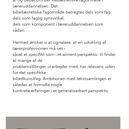
af og debat om det illedæstetiske fagområde i
læreruddannelsen. Det
billedæstetiske fagområde betragtes dels som fag,
dels som faglig synsvinkel,
dels som komponent i læreruddannelsen som
sådan.
Hermed ønsker vi at signalere, at en udvikling af
lærerprofessionen må ses i
såvel et specifikt som i et alment perspektiv. Vi finder,
at mange af de
problemstillinger, vi arbejder med, har relevans uden
for det specifikke
billedkunstfag. Ambitionen med tekstsamlingen er
således at formidle nogle
konkrete erfaringer i et generaliserbart perspektiv.