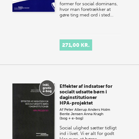
former for social dominans,
hvor man foretrækker at
gøre ting med ord i sted…
271,00 KR.
Effekter af indsatser for
socialt udsatte børn i
daginstitutioner
HPA-projektet
Af
Peter Allerup
Anders Holm
Bente Jensen
Anna Kragh
(bog + e-bog)
Social ulighed sætter tidligt
ind i livet. Vi er alt for godt
klar over, at børns