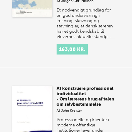
Af
Jørgen Chr. Nielsen
Et nødvendigt grundlag for
en god undervisning i
læsning, skrivning og
stavning er, at dansklæreren
har et godt kendskab til
elevernes aktuelle standp…
163,00 KR.
At konstruere professionel
individualitet
- Om lærerens brug af talen
om selvbestemmelse
Af
John Krejsler
Professionelle og klienter i
moderne offentlige
institutioner lever under