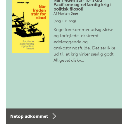
Når freden står for skud
Pacifisme og retfærdig krig i
politisk filosofi
Af
Morten Dige
(bog + e-bog)
Krige forekommer udsigtsløse
og forfejlede, ekstremt
ødelæggende og
omkostningsfulde. Det ser ikke
ud til, at krig virker særlig godt.
Alligevel diskv…
Netop udkommet