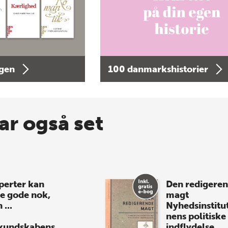
agen
100 danmarkshistorier
ar også set
perter kan
Den redigere
e gode nok,
magt
...
Nyhedsinstitu
nens politiske
kundskabens
indflydelse