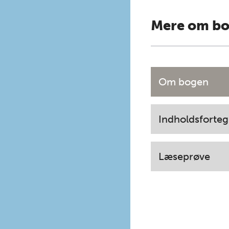
Mere om b
Om bogen
Indholdsforteg
Læseprøve