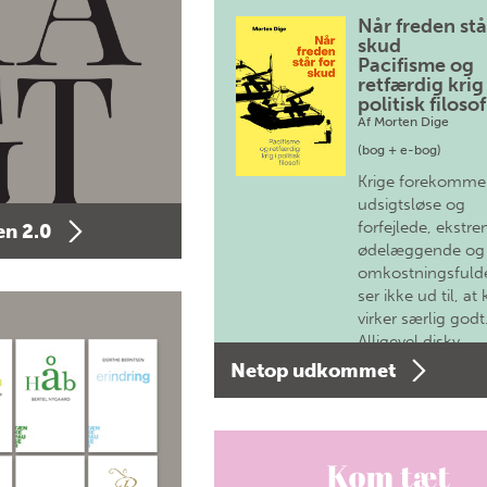
Når freden stå
skud
Pacifisme og
retfærdig krig 
politisk filosof
Af
Morten Dige
(bog + e-bog)
Krige forekomme
udsigtsløse og
forfejlede, ekstre
n 2.0
ødelæggende og
omkostningsfulde
ser ikke ud til, at 
virker særlig godt
Alligevel diskv…
Netop udkommet