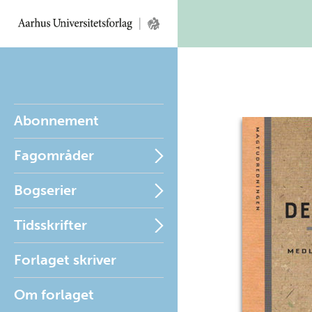
Abonnement
Fagområder
Bogserier
Tidsskrifter
Forlaget skriver
Om forlaget