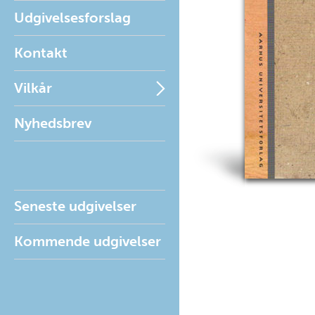
Udgivelsesforslag
Kontakt
Vilkår
Nyhedsbrev
Seneste udgivelser
Kommende udgivelser