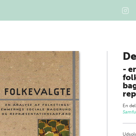
De
- e
fol
ba
rep
En del
Samfu
Udsolg