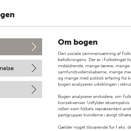
ogen
Om bogen
Den sociale sammensætning af Folke
befolkningens. Der er i Folketinge
midaldrende, mange lærere, mange 
nelse
samfundsvidenskaberne, mange med j
og mange med politisk erfaring fra 
bogen analyseres udviklingen i rekrutt
Bogen analyserer endvidere, om Fol
konsekvenser. Udfylder eksempelvis
rollen som folkets repræsentant an
partigrupper kvinderne i øvrigt tilhøre
Gælder noget tilsvarende for f.eks. de