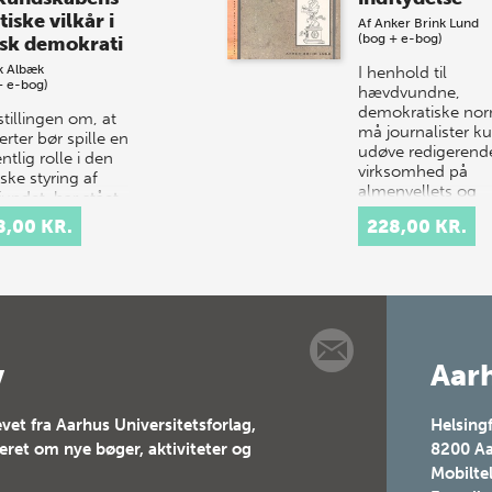
tiske vilkår i
Af
Anker Brink Lund
(bog + e-bog)
sk demokrati
k Albæk
I henhold til
+ e-bog)
hævdvundne,
demokratiske no
tillingen om, at
må journalister k
rter bør spille en
udøve redigerend
tlig rolle i den
virksomhed på
iske styring af
almenvellets og
undet, har stået
offentlighedens
alt i hele den
8,00 KR.
228,00 KR.
vegne. Mange
pæiske civilisat…
kritike…
v
Aarh
vet fra Aarhus Universitetsforlag,
Helsing
teret om nye bøger, aktiviteter og
8200
Aa
Mobilte