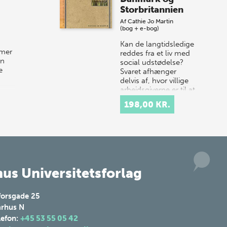
så sæt kryds i kalenderen onsdag den
Storbritannien
10. j…
Af
Cathie Jo Martin
(bog + e-bog)
Kan de langtidsledige
rmer
reddes fra et liv med
un
social udstødelse?
e
Svaret afhænger
delvis af, hvor villige
arbejdsgiverne er til at
deltage i den ny
198,00 KR.
"akti…
us Universitetsforlag
forsgade 25
rhus N
lefon:
+45 53 55 05 42