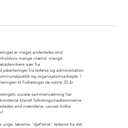
tinget er meget anderledes end
t forholdsvis mange mænd, mange
akademikere især fra
oberfaringer fra ledelse og administration
kommunalpolitik og organisationsarbejde. I
eringen til Folketinget de sidste 20 år.
ketingets sociale sammensætning har
 kvinderne blandt folketingsmedlemmerne
derledes end mændene, uanset hvilke
r?
 unge, lærerne, "djøf'erne", lederne fra det