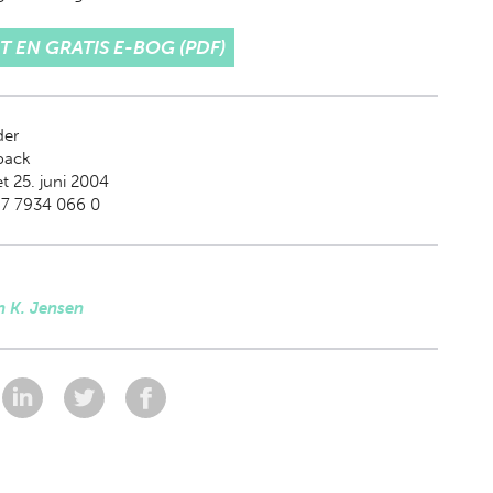
T EN GRATIS E-BOG (PDF)
der
back
t 25. juni 2004
87 7934 066 0
n K. Jensen