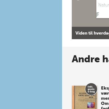
Viden til hverd
Andre h
Eks
vær
men 
Om
fag