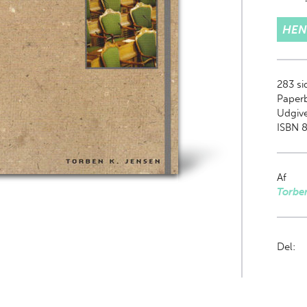
HEN
283
si
Paper
Udgive
ISBN 
Af
Torbe
Del: