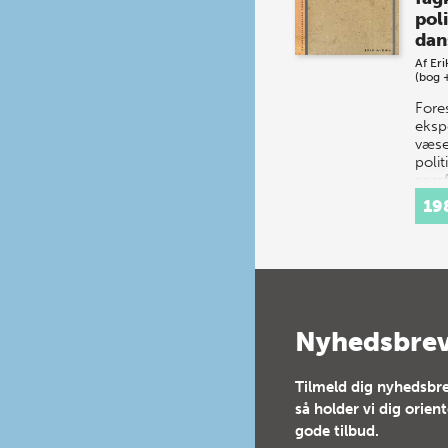
poli
dan
Af
Eri
(bog 
Fores
ekspe
væsen
polit
samf
centr
19
euro
Nyhedsbre
Tilmeld dig nyhedsbre
så holder vi dig orien
gode tilbud.