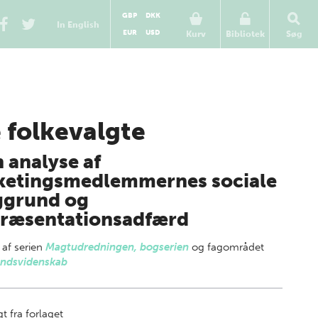
GBP
DKK
In English
EUR
USD
Kurv
Bibliotek
Søg
 folkevalgte
n analyse af
ketingsmedlemmernes sociale
ggrund og
ræsentationsadfærd
 af
serien
Magtudredningen, bogserien
og fagområdet
ndsvidenskab
t fra forlaget