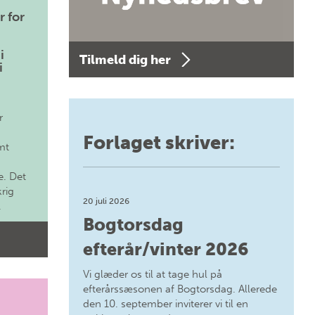
r for
i
Tilmeld dig her
i
r
Forlaget skriver:
mt
. Det
krig
20 juli 2026
.
Bogtorsdag
efterår/vinter 2026
Vi glæder os til at tage hul på
efterårssæsonen af Bogtorsdag. Allerede
den 10. september inviterer vi til en