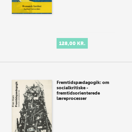
128,00 KR.
Fremtidspædagogik: om
socialkritiske -
fremtidsorienterede
læreprocesser