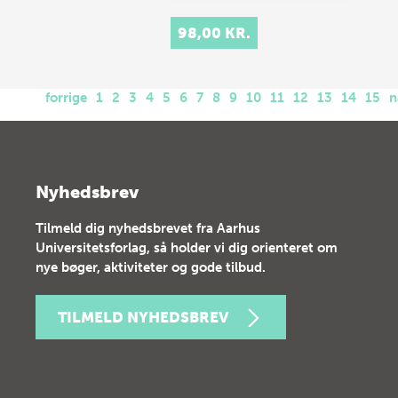
98,00 KR.
forrige
1
2
3
4
5
6
7
8
9
10
11
12
13
14
15
n
Nyhedsbrev
Tilmeld dig nyhedsbrevet fra Aarhus
Universitetsforlag, så holder vi dig orienteret om
nye bøger, aktiviteter og gode tilbud.
TILMELD NYHEDSBREV