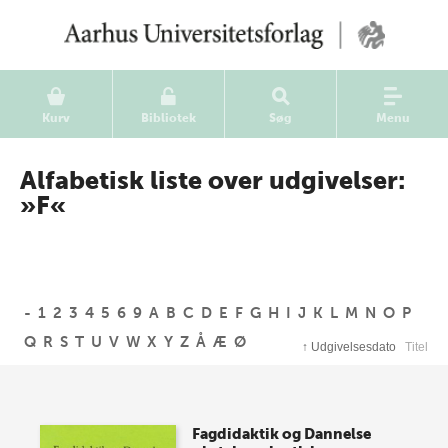
Kurv
Bibliotek
Søg
Menu
Alfabetisk liste over udgivelser:
»F«
-
1
2
3
4
5
6
9
A
B
C
D
E
F
G
H
I
J
K
L
M
N
O
P
Q
R
S
T
U
V
W
X
Y
Z
Å
Æ
Ø
↑
Udgivelsesdato
Titel
Fagdidaktik og Dannelse