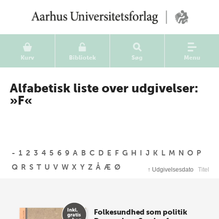
Kurv
Bibliotek
Søg
Menu
Alfabetisk liste over udgivelser:
»F«
-
1
2
3
4
5
6
9
A
B
C
D
E
F
G
H
I
J
K
L
M
N
O
P
Q
R
S
T
U
V
W
X
Y
Z
Å
Æ
Ø
↑
Udgivelsesdato
Titel
Folkesundhed som politik