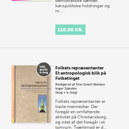
demokratiske værdier,
kønspolitiske holdninger og
m…
110,00 KR.
Folkets repræsentanter
Et antropologisk blik på
Folketinget
Redigeret af
Finn Sivert Nielsen
Inger Sjørslev
(bog + e-bog)
Folkets repræsentanter er
travle mennesker. Der
foregår en omfattende
aktivitet på Christiansborg,
og intet af det foregår i et
tomrum. Tværtimod er d…