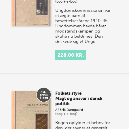
(bog + e-bog)
Ungdomskommissionen var
et ægte barn af
besættelsesårene 1940-45.
Ungdommen havde båret
modstandskampen og
skulle nu belønnes. Den
ønskede sig et Ungd…
228,00 KR.
Folkets styre
Magt og ansvar i dansk
politik
Af
Erik Damgaard
(bog + e-bog)
Bogen opfylder et behov for
den, der savner et generelt