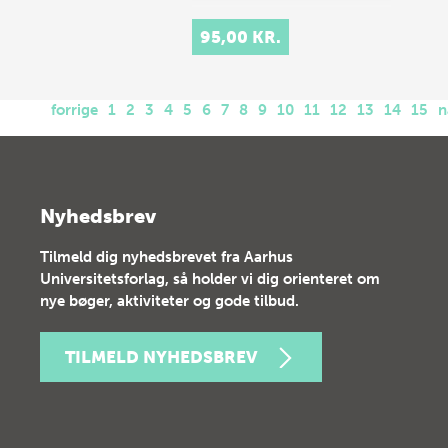
95,00 KR.
forrige
1
2
3
4
5
6
7
8
9
10
11
12
13
14
15
n
Nyhedsbrev
Tilmeld dig nyhedsbrevet fra Aarhus
Universitetsforlag, så holder vi dig orienteret om
nye bøger, aktiviteter og gode tilbud.
TILMELD NYHEDSBREV