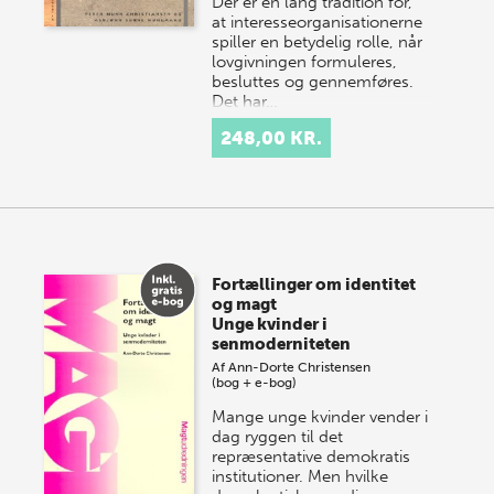
Der er en lang tradition for,
at interesseorganisationerne
spiller en betydelig rolle, når
lovgivningen formuleres,
besluttes og gennemføres.
Det har…
248,00 KR.
Fortællinger om identitet
og magt
Unge kvinder i
senmoderniteten
Af
Ann-Dorte Christensen
(bog + e-bog)
Mange unge kvinder vender i
dag ryggen til det
repræsentative demokratis
institutioner. Men hvilke