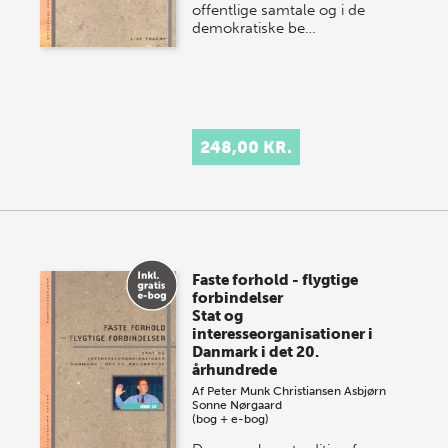
offentlige samtale og i de
demokratiske be…
248,00 KR.
Faste forhold - flygtige
forbindelser
Stat og
interesseorganisationer i
Danmark i det 20.
århundrede
Af
Peter Munk Christiansen
Asbjørn
Sonne Nørgaard
(bog + e-bog)