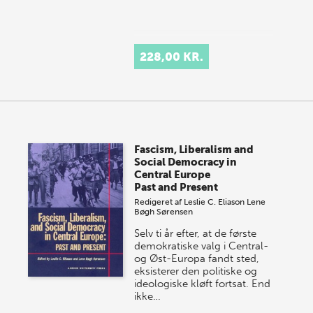
228,00 KR.
Fascism, Liberalism and
Social Democracy in
Central Europe
Past and Present
Redigeret af
Leslie C. Eliason
Lene
Bøgh Sørensen
Selv ti år efter, at de første
demokratiske valg i Central-
og Øst-Europa fandt sted,
eksisterer den politiske og
ideologiske kløft fortsat. End
ikke…