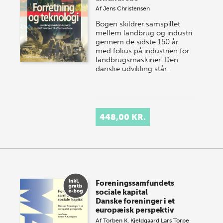
Af
Jens Christensen
Bogen skildrer samspillet
mellem landbrug og industri
gennem de sidste 150 år
med fokus på industrien for
landbrugsmaskiner. Den
danske udvikling står…
448,00 KR.
Foreningssamfundets
sociale kapital
Danske foreninger i et
europæisk perspektiv
Af
Torben K. Kjeldgaard
Lars Torpe