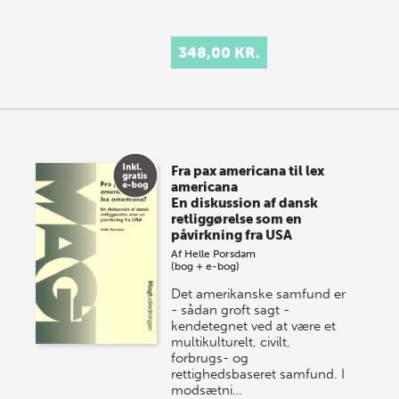
348,00 KR.
Fra pax americana til lex
americana
En diskussion af dansk
retliggørelse som en
påvirkning fra USA
Af
Helle Porsdam
(bog + e-bog)
Det amerikanske samfund er
- sådan groft sagt -
kendetegnet ved at være et
multikulturelt, civilt,
forbrugs- og
rettighedsbaseret samfund. I
modsætni…