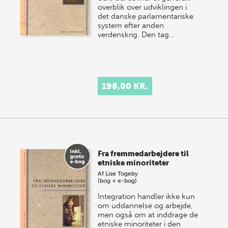
overblik over udviklingen i
det danske parlamentariske
system efter anden
verdenskrig. Den tag…
198,00 KR.
Fra fremmedarbejdere til
etniske minoriteter
Af
Lise Togeby
(bog + e-bog)
Integration handler ikke kun
om uddannelse og arbejde,
men også om at inddrage de
etniske minoriteter i den