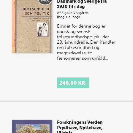
Danmark og Sverige fra
1930 til i dag
Af
Signild Vallgårda
(bog + e-bog)
Emnet for denne bog er
dansk og svensk
folkesundhedspolitik i det
20. århundrede. Den handler
om folkesundhed og
magtudøvelse, to
fænomener som umidd…
248,00 KR.
Forskningens Verden
Prydhave, Nyttehave,