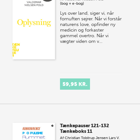
(bog + e-bog)
Lys over land, siger vi, når
fornuften sejrer. Når vi forstår
naturens love, opfinder ny
medicin og forkaster
gammel overtro. Når vi
vægter viden om v…
59,95 KR.
Tænkepauser 121-132
Tænkeboks 11
Af
Christian Tolstrup Jensen
Lars V.