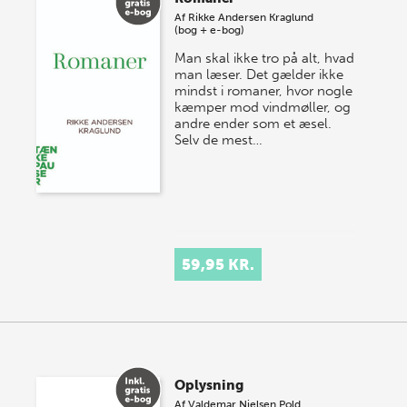
onsdag den 10. j…
Af
Rikke Andersen Kraglund
(bog + e-bog)
Man skal ikke tro på alt, hvad
man læser. Det gælder ikke
mindst i romaner, hvor nogle
kæmper mod vindmøller, og
andre ender som et æsel.
Selv de mest…
59,95 KR.
Oplysning
Af
Valdemar Nielsen Pold