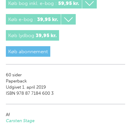
Køb bog inkl. e-bog
:
59,95 kr.
Køb e-bog
:
39,95 kr.
Køb lydbog
39,95 kr.
Køb abonnement
60
sider
Paperback
Udgivet 1. april 2019
ISBN 978 87 7184 600 3
Af
Carsten Stage