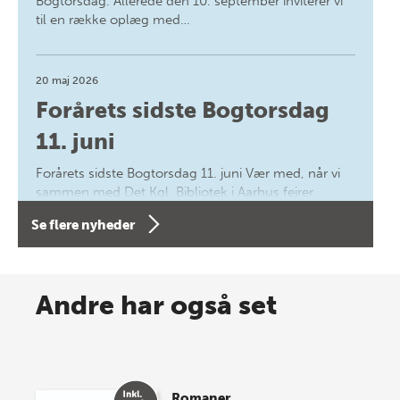
Bogtorsdag. Allerede den 10. september inviterer vi
til en række oplæg med…
20 maj 2026
Forårets sidste Bogtorsdag
11. juni
Forårets sidste Bogtorsdag 11. juni Vær med, når vi
sammen med Det Kgl. Bibliotek i Aarhus fejrer
forfatterne bag vores nyes…
Se flere nyheder
8 maj 2026
Spar op til 70% til sommer-
Andre har også set
lagersalg!
Vi gentager succesen og inviterer igen i år til vores
store sommer-lagersalg, så sæt kryds i kalenderen
Romaner