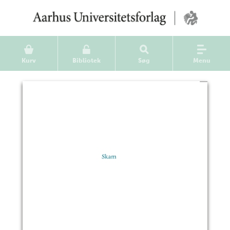
Kurv
Bibliotek
Søg
Menu