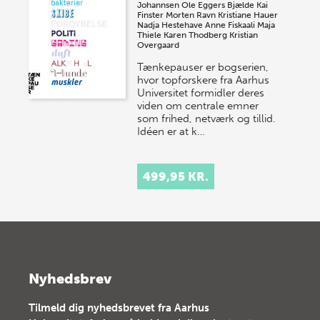
Johannsen
Ole Eggers Bjælde
Kai
Finster
Morten Ravn
Kristiane Hauer
Nadja Hestehave
Anne Fiskaali
Maja
Thiele
Karen Thodberg
Kristian
Overgaard
Tænkepauser er bogserien,
hvor topforskere fra Aarhus
Universitet formidler deres
viden om centrale emner
som frihed, netværk og tillid.
Idéen er at k…
499,95 KR.
Nyhedsbrev
Tilmeld dig nyhedsbrevet fra Aarhus