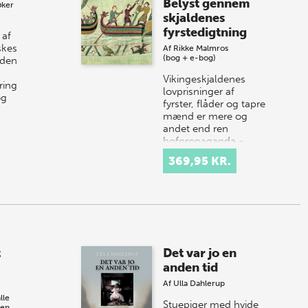
Belyst gennem
øker
skjaldenes
fyrstedigtning
 af
skes
Af
Rikke Malmros
(bog + e-bog)
 den
Vikingeskjaldenes
ring
lovprisninger af
og
fyrster, flåder og tapre
mænd er mere og
andet end ren
hofpropaganda -
fyrstedigtningen
369,95 KR.
vidner om forhold og
forand…
t
Det var jo en
anden tid
Af
Ulla Dahlerup
lle
Stuepiger med hvide
sen