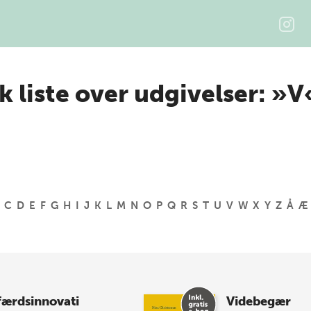
k liste over udgivelser: »V
C
D
E
F
G
H
I
J
K
L
M
N
O
P
Q
R
S
T
U
V
W
X
Y
Z
Å
Æ
færdsinnovati
Videbegær