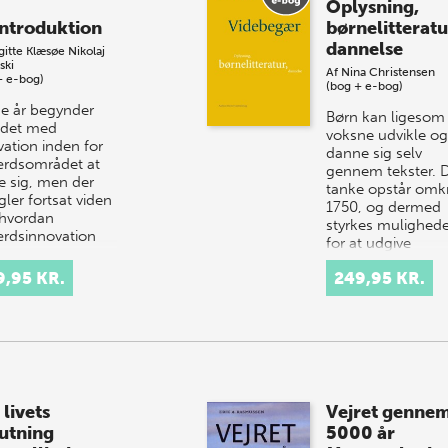
Oplysning,
introduktion
børnelitteratu
dannelse
gitte Klæsøe
Nikolaj
ski
Af
Nina Christensen
+ e-bog)
(bog + e-bog)
sse år begynder
Børn kan ligesom
jdet med
voksne udvikle og
vation inden for
danne sig selv
ærdsområdet at
gennem tekster. 
e sig, men der
tanke opstår omk
ler fortsat viden
1750, og dermed
hvordan
styrkes mulighed
ærdsinnovation
for at udgive
g…
børnelitt…
9,95 KR.
249,95 KR.
livets
Vejret genne
lutning
5000 år