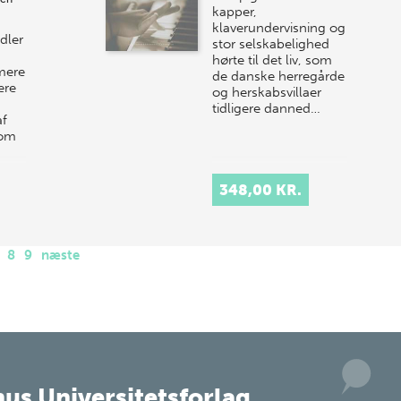
kapper,
klaverundervisning og
ndler
stor selskabelighed
hørte til det liv, som
mere
de danske herregårde
ere
og herskabsvillaer
tidligere danned…
af
som
348,00 KR.
8
9
næste
us Universitetsforlag