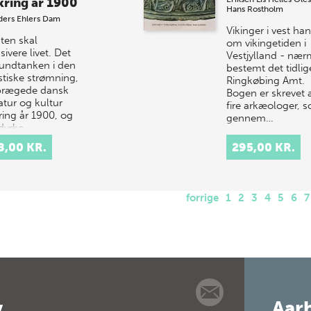
ring år 1900
Hans Rostholm
ders Ehlers Dam
Vikinger i vest ha
ten skal
om vikingetiden i
sivere livet. Det
Vestjylland - nær
rundtanken i den
bestemt det tidlig
istiske strømning,
Ringkøbing Amt.
prægede dansk
Bogen er skrevet 
ratur og kultur
fire arkæologer, 
ing år 1900, og
gennem…
 dyrke…
8,00 KR.
295,00 KR.
forrige
1
2
3
4
5
6
7
v
Aarh