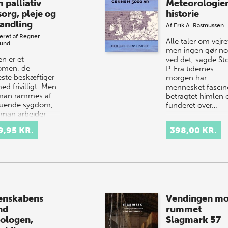
 palliativ
Meteorologie
org, pleje og
historie
andling
Af
Erik A. Rasmussen
eret af
Regner
Alle taler om vejre
lund
men ingen gør no
n er et
ved det, sagde S
omen, de
P. Fra tidernes
este beskæftiger
morgen har
ed frivilligt. Men
mennesket fascin
man rammes af
betragtet himlen 
truende sygdom,
funderet over…
r man arbejder
mennesker, som
9,95 KR.
398,00 KR.
ø…
enskabens
Vendingen m
nd
rummet
iologen,
Slagmark 57