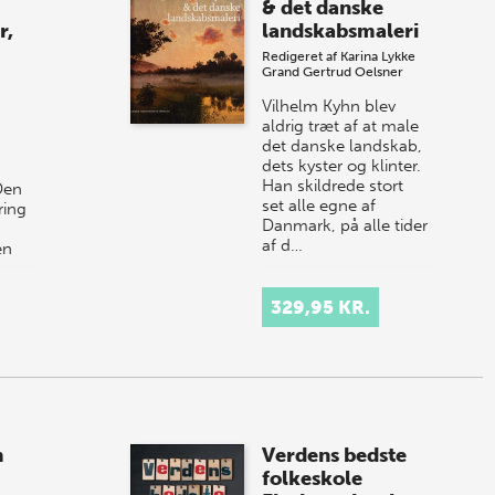
& det danske
r,
landskabsmaleri
Redigeret af
Karina Lykke
Grand
Gertrud Oelsner
Vilhelm Kyhn blev
aldrig træt af at male
det danske landskab,
dets kyster og klinter.
Han skildrede stort
Den
set alle egne af
ring
Danmark, på alle tider
af d…
en
329,95 KR.
m
Verdens bedste
folkeskole