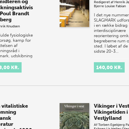
midleren og
Redigeret af
Henrik J
Bjerre
Louise Fabian
skningsaktivis
 Poul Brandt
I det nye nummer
berg
SLAGMARK udfor
i en række bidrag
nrik Knudsen
interdisciplinære
fulde fysiologiske
reorientering omk
forsøg, kamp for
begreberne rum 
ttelsen af
sted. I løbet af de
kningsråd i
sidste 20-3…
ark, udskibning
 danske jøder i
 og fredsarbejde i
8,00 KR.
140,00 KR.
mbombens…
vitalistiske
Vikinger i Ves
ømning
Vikingetiden i
dansk
Vestjylland
eratur
Af
Torben Egebjerg
Pa
Eriksen
Lis Helles Ole