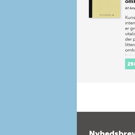
omk
Af
An
Kuns
inten
er g
vital
der 
litte
omkr
hvis
29
Nyhedsbre