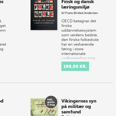
ns
Finsk og dansk
læringsmiljø
Af
Frans Ørsted Andersen
t,
OECD betegner det
get
finske
torm
uddannelsessystem
som verdens bedste,
den finske folkeskole
eret
har en vedvarende
og
føring i store
internationale
undersøgelser som…
198,00 KR.
od
Vikingernes syn
på militær og
samfund