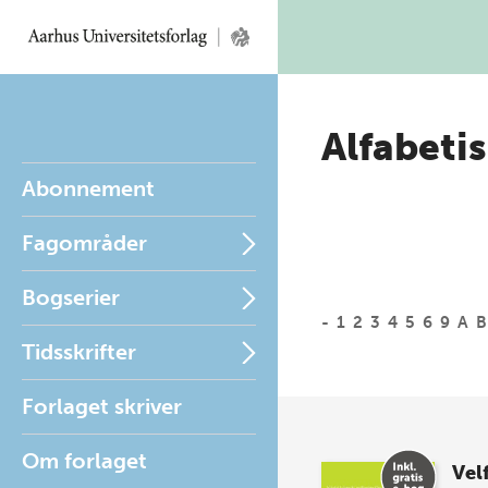
Alfabetis
Abonnement
Fagområder
Bogserier
-
1
2
3
4
5
6
9
A
B
Tidsskrifter
Forlaget skriver
Om forlaget
Vel