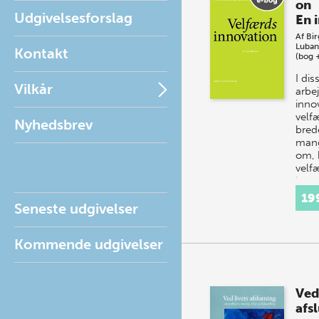
on
Udgivelsesforslag
En 
Af
Bir
Luban
Kontakt
(bog 
I di
Vilkår
arbe
inno
velf
Nyhedsbrev
bred
mang
om, 
velf
kan 
19
Seneste udgivelser
Kommende udgivelser
Ved 
afs