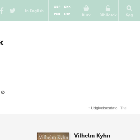
GBP
DKK
In English
EUR
USD
Kurv
Bibliotek
Søg
«
Ø
↑
Udgivelsesdato
Titel
Vilhelm Kyhn