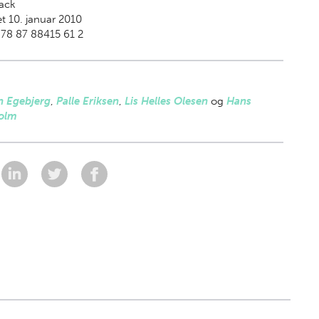
ack
t 10. januar 2010
78 87 88415 61 2
n Egebjerg
,
Palle Eriksen
,
Lis Helles Olesen
og
Hans
olm