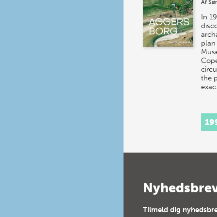
Af
Sø
In 1
disc
arch
plan
Mus
Cope
circ
the 
exa
19
Nyhedsbre
Tilmeld dig nyhedsbre