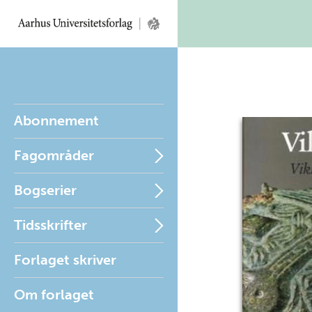
Abonnement
Fagområder
Bogserier
Tidsskrifter
Forlaget skriver
Om forlaget