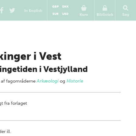
GBP
DKK
In English
EUR
USD
Kurv
Bibliotek
Søg
kinger i Vest
ingetiden i Vestjylland
 af
fagområderne
Arkæologi
og
Historie
t fra forlaget
er ill.