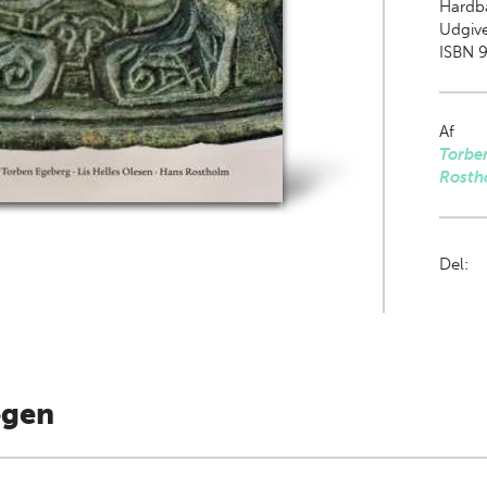
Hardb
Udgive
ISBN 9
Af
Torbe
Rosth
Del:
ogen