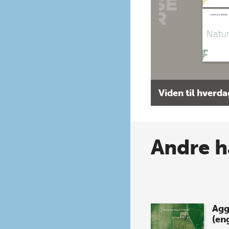
Viden til hverd
Andre h
Agg
(eng