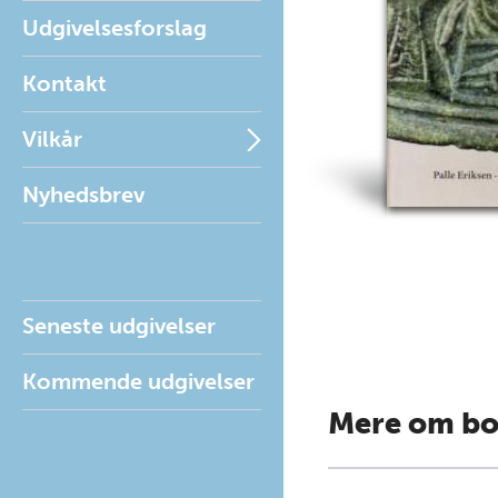
Udgivelsesforslag
Kontakt
Vilkår
Nyhedsbrev
Seneste udgivelser
Kommende udgivelser
Mere om b