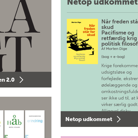
Netop udkommet
Når freden stå
skud
Pacifisme og
retfærdig krig 
politisk filosof
Af
Morten Dige
(bog + e-bog)
Krige forekomme
udsigtsløse og
forfejlede, ekstre
n 2.0
ødelæggende og
omkostningsfulde
ser ikke ud til, at 
virker særlig godt
Alligevel diskv…
Netop udkommet