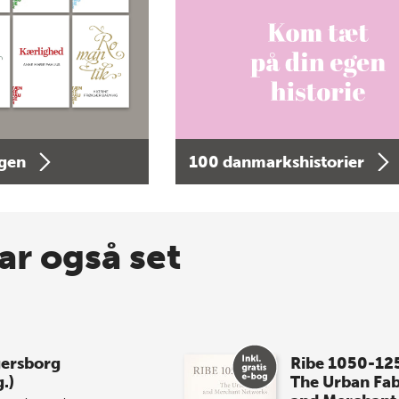
agen
100 danmarkshistorier
ar også set
ersborg
Ribe 1050-12
.)
The Urban Fab