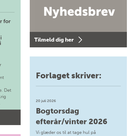
r for
i
Tilmeld dig her
i
r
Forlaget skriver:
mt
. Det
krig
20 juli 2026
.
Bogtorsdag
efterår/vinter 2026
Vi glæder os til at tage hul på