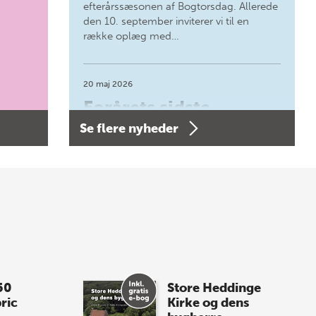
efterårssæsonen af Bogtorsdag. Allerede
den 10. september inviterer vi til en
række oplæg med…
20 maj 2026
Forårets sidste
Se flere nyheder
Bogtorsdag 11. juni
Forårets sidste Bogtorsdag 11. juni Vær
med, når vi sammen med Det Kgl.
Bibliotek i Aarhus fejrer forfatterne bag
vores nyes…
8 maj 2026
Spar op til 70% til
50
Store Heddinge
sommer-lagersalg!
ric
Kirke og dens