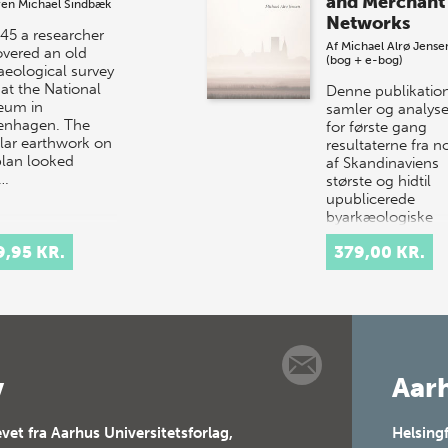
and Merchant
ren Michael Sindbæk
Networks
945 a researcher
Af
Michael Alrø Jense
overed an old
(bog + e-bog)
aeological survey
 at the National
Denne publikatio
eum in
samler og analyse
nhagen. The
for første gang
ular earthwork on
resultaterne fra n
plan looked
af Skandinaviens
c…
største og hidtil
upublicerede
byarkæologiske
udgravnin…
9,95 KR.
379,00 KR.
v
Aarh
vet fra Aarhus Universitetsforlag,
Helsing