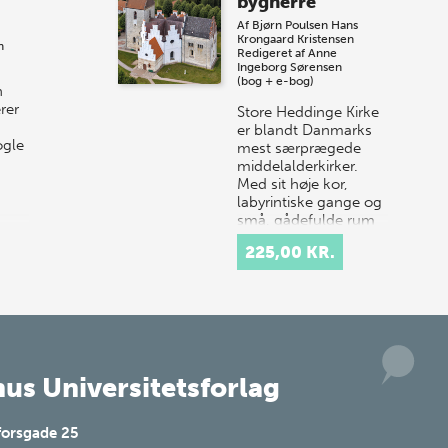
bygherre
Vi gentager succesen og inviterer igen i
Af
Bjørn Poulsen
Hans
år til vores store sommer-lagersalg,
Krongaard Kristensen
n
så sæt kryds i kalenderen onsdag den
Redigeret af
Anne
Ingeborg Sørensen
10. j…
(bog + e-bog)
n
rer
Store Heddinge Kirke
er blandt Danmarks
ogle
mest særprægede
middelalderkirker.
Med sit høje kor,
labyrintiske gange og
små, gådefulde rum
samt det ottekan…
225,00 KR.
us Universitetsforlag
forsgade 25