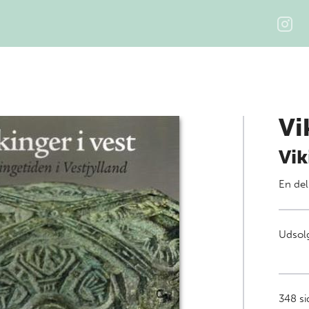
Vi
Vik
En del
Udsolg
348
sid