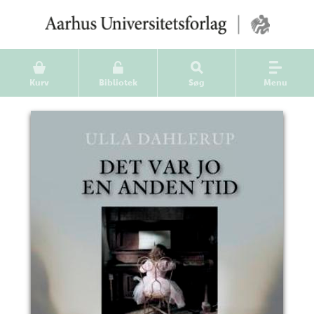
Kurv
Bibliotek
Søg
Menu