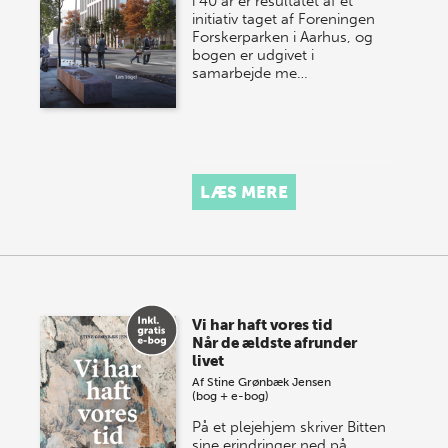
i 40 år er resultatet af et
initiativ taget af Foreningen
Forskerparken i Aarhus, og
bogen er udgivet i
samarbejde me…
LÆS MERE
Vi har haft vores tid
Når de ældste afrunder
livet
Af
Stine Grønbæk Jensen
(bog + e-bog)
På et plejehjem skriver Bitten
sine erindringer ned på