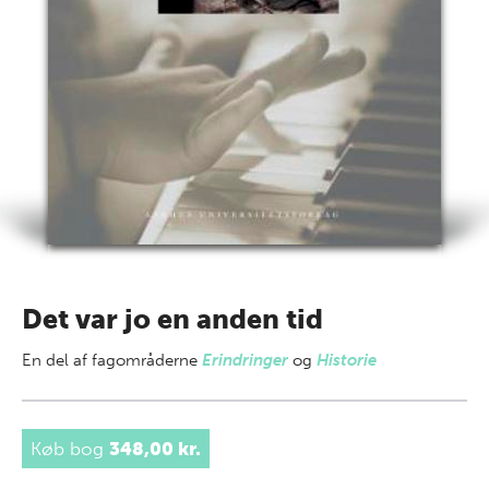
Det var jo en anden tid
En del af
fagområderne
Erindringer
og
Historie
Køb bog
348,00 kr.