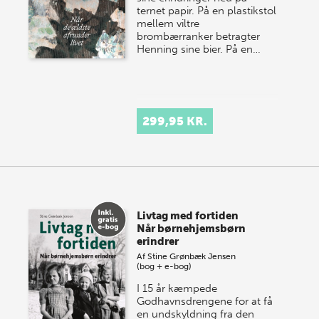
ternet papir. På en plastikstol
mellem viltre
brombærranker betragter
Henning sine bier. På en…
299,95 KR.
Livtag med fortiden
Når børnehjemsbørn
erindrer
Af
Stine Grønbæk Jensen
(bog + e-bog)
I 15 år kæmpede
Godhavnsdrengene for at få
en und­skyldning fra den