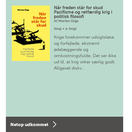
Når freden står for skud
Pacifisme og retfærdig krig i
politisk filosofi
Af
Morten Dige
(bog + e-bog)
Krige forekommer udsigtsløse
og forfejlede, ekstremt
ødelæggende og
omkostningsfulde. Det ser ikke
ud til, at krig virker særlig godt.
Alligevel diskv…
Netop udkommet