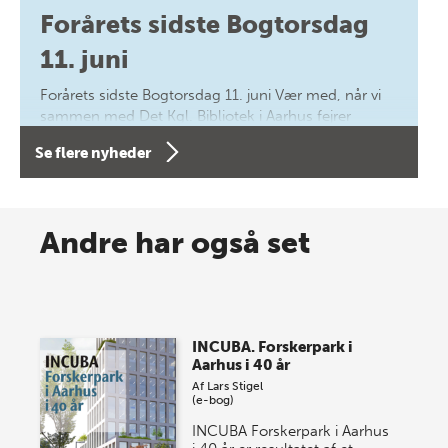
Forårets sidste Bogtorsdag
11. juni
Forårets sidste Bogtorsdag 11. juni Vær med, når vi
sammen med Det Kgl. Bibliotek i Aarhus fejrer
forfatterne bag vores nyes…
Se flere nyheder
8 maj 2026
Spar op til 70% til sommer-
Andre har også set
lagersalg!
Vi gentager succesen og inviterer igen i år til vores
store sommer-lagersalg, så sæt kryds i kalenderen
INCUBA. Forskerpark i
onsdag den 10. j…
Aarhus i 40 år
Af
Lars Stigel
(e-bog)
INCUBA Forskerpark i Aarhus