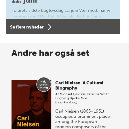
11. juni
Forårets sidste Bogtorsdag 11. juni Vær med, når vi
sammen med Det Kgl. Bibliotek i Aarhus fejrer
forfatterne bag vores nyes…
Se flere nyheder
8 maj 2026
Spar op til 70% til sommer-
Andre har også set
lagersalg!
Vi gentager succesen og inviterer igen i år til vores
store sommer-lagersalg, så sæt kryds i kalenderen
Carl Nielsen. A Cultural
onsdag den 10. j…
Biography
Af
Michael Fjeldsøe
Katarina Smitt
Engberg
Bjarke Moe
(bog + e-bog)
Carl Nielsen (1865–1931)
occupies a prominent place
among the European
modern composers of the