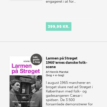
engageret i at for…
399,95 KR.
Larmen på Strøget
1960’ernes danske folk-
scene
Af
Henrik Marstal
(bog + e-bog)
I august 1965 marcherer en
broget skare ned ad Strøget i
København med folk- og
gadesangeren Cæsar i
spidsen. De 3.500
forsamlede demonstrerer for