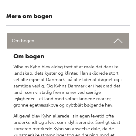
Mere om bogen
Om bogen
Om bogen
Vilhelm Kyhn blev aldrig træt af at male det danske
landskab, dets kyster og klinter. Han skildrede stort
set alle egne af Danmark, på alle tider af døgnet og i
samtlige vejrlig. Og Kyhns Danmark er i høj grad det
land, som vi stadig fremmaner ved særlige
lejligheder - et land med solbeskinnede marker,
grønne egetræsskove og dybtblåt bølgende hav.
Alligevel blev Kyhn allerede i sin egen levetid ofte
underkendt og afvist som idylliserende. Særligt sidst i
karrieren mærkede Kyhn sin anseelse dale, da de
kunstneriske strømninger tog en drejning mod et