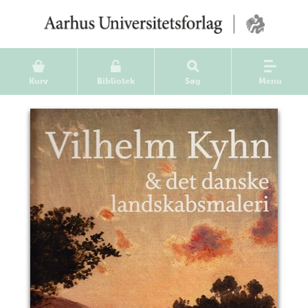
Kurv
Bibliotek
Søg
Menu