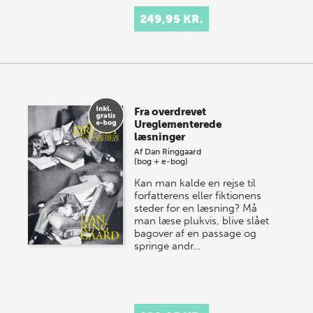
249,95 KR.
Fra overdrevet
Ureglementerede
læsninger
Af
Dan Ringgaard
(bog + e-bog)
Kan man kalde en rejse til
forfatterens eller fiktionens
steder for en læsning? Må
man læse plukvis, blive slået
bagover af en passage og
springe andr…