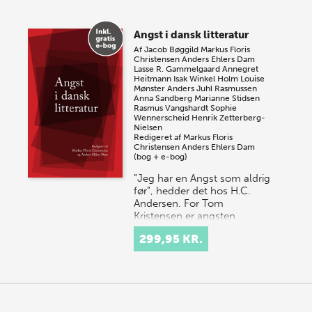
Angst i dansk litteratur
Af
Jacob Bøggild
Markus Floris
Christensen
Anders Ehlers Dam
Lasse R. Gammelgaard
Annegret
Heitmann
Isak Winkel Holm
Louise
Mønster
Anders Juhl Rasmussen
Anna Sandberg
Marianne Stidsen
Rasmus Vangshardt
Sophie
Wennerscheid
Henrik Zetterberg-
Nielsen
Redigeret af
Markus Floris
Christensen
Anders Ehlers Dam
(bog + e-bog)
”Jeg har en Angst som aldrig
før”, hedder det hos H.C.
Andersen. For Tom
Kristensen er angsten
”asiatisk i Vælde”, mens Tove
299,95 KR.
Ditlevsen oplever ”Verden…