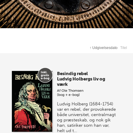
↑
Udgivelsesdato
Titel
Besindig rebel
Ludvig Holbergs liv og
værk
Af
Ole Thomsen
(bog + e-bog)
Ludvig Holberg (1684-1754)
var en rebel, der provokerede
både universitet, centralmagt
og præsteskab, og nok gik
han, satiriker som han var,
helt ud t…