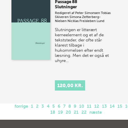
Passage 88
Slutninger
Redigeret af
Peter Simonsen
Tobias
Skiveren
Simona Zetterberg-
Nielsen
Nicklas Freisleben Lund
Slutningen er litterært
kerneelement og et af de
tekststeder, der ofte står
klarest tilbage i
hukommelsen efter endt
læsning. Men det er også et
uhyre…
120,00 KR.
forrige
1
2
3
4
5
6
7
8
9
10
11
12
13
14
15
1
18
19
20
21
22
næste