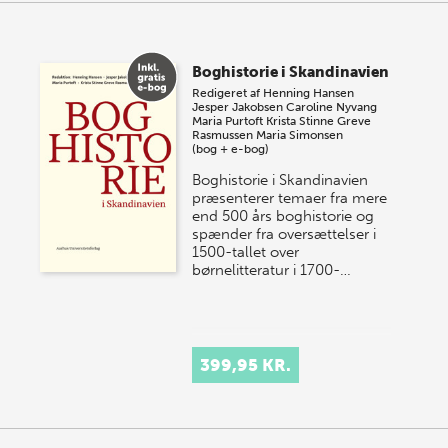
Boghistorie i Skandinavien
Redigeret af
Henning Hansen
Jesper Jakobsen
Caroline Nyvang
Maria Purtoft
Krista Stinne Greve
Rasmussen
Maria Simonsen
(bog + e-bog)
Boghistorie i Skandinavien
præsenterer temaer fra mere
end 500 års boghistorie og
spænder fra oversættelser i
1500-tallet over
børnelitteratur i 1700-…
399,95 KR.