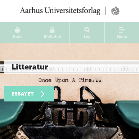
Kurv
Bibliotek
Søg
Menu
Litteratur
ESSAYET