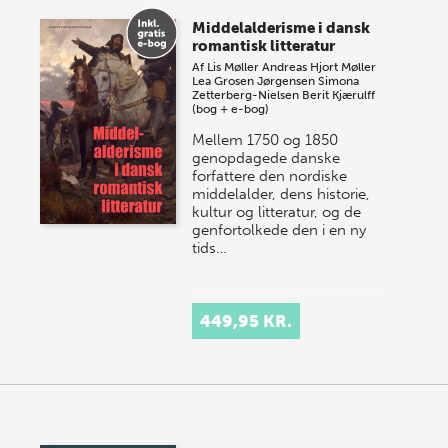
Middelalderisme i dansk
romantisk litteratur
Af
Lis Møller
Andreas Hjort Møller
Lea Grosen Jørgensen
Simona
Zetterberg-Nielsen
Berit Kjærulff
(bog + e-bog)
Mellem 1750 og 1850
genopdagede danske
forfattere den nordiske
middelalder, dens historie,
kultur og litteratur, og de
genfortolkede den i en ny
tids…
449,95 KR.