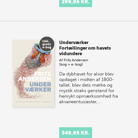
299,95 KR.
Underværker
Fortællinger om havets
vidundere
Af
Frits Andersen
(bog + e-bog)
Da dybhavet for alvor blev
opdaget i midten af 1800-
tallet, blev dets mørke og
mystik straks genstand for
henrykt opmærksomhed fra
akvarieentusiaster,…
349,95 KR.