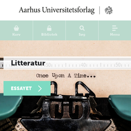
Kurv
Bibliotek
Søg
Menu
Litteratur
ESSAYET