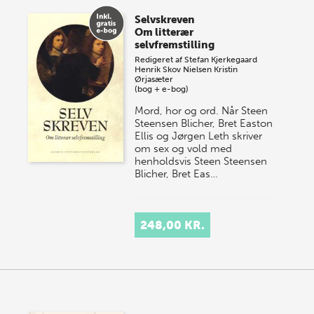
Selvskreven
Om litterær
selvfremstilling
Redigeret af
Stefan Kjerkegaard
Henrik Skov Nielsen
Kristin
Ørjasæter
(bog + e-bog)
Mord, hor og ord. Når Steen
Steensen Blicher, Bret Easton
Ellis og Jørgen Leth skriver
om sex og vold med
henholdsvis Steen Steensen
Blicher, Bret Eas…
248,00 KR.