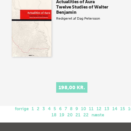
Actualities of Aura
Twelve Studies of Walter
Benjamin
Redigeret af
Dag Petersson
198,00 KR.
forrige
1
2
3
4
5
6
7
8
9
10
11
12
13
14
15
1
18
19
20
21
22
næste