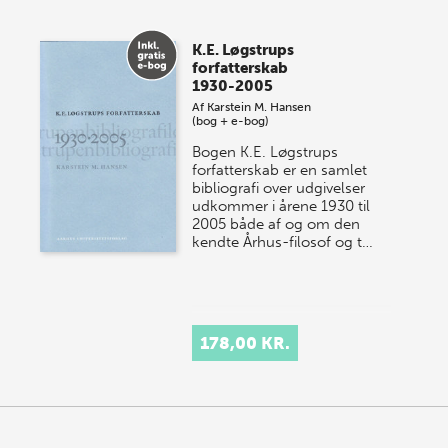
K.E. Løgstrups
forfatterskab
1930-2005
Af
Karstein M. Hansen
(bog + e-bog)
Bogen K.E. Løgstrups
forfatterskab er en samlet
bibliografi over udgivelser
udkommer i årene 1930 til
2005 både af og om den
kendte Århus-filosof og t…
178,00 KR.