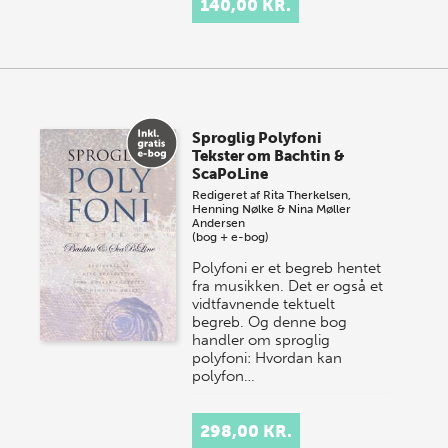
140,00 KR.
Sproglig Polyfoni
Tekster om Bachtin &
ScaPoLine
Redigeret af
Rita Therkelsen,
Henning Nølke & Nina Møller
Andersen
(bog + e-bog)
Polyfoni er et begreb hentet
fra musikken. Det er også et
vidtfavnende tektuelt
begreb. Og denne bog
handler om sproglig
polyfoni: Hvordan kan
polyfon…
298,00 KR.