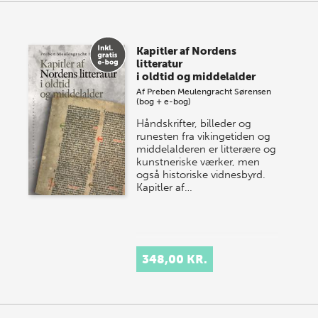
Kapitler af Nordens
litteratur
i oldtid og middelalder
Af
Preben Meulengracht Sørensen
(bog + e-bog)
Håndskrifter, billeder og
runesten fra vikingetiden og
middelalderen er litterære og
kunstneriske værker, men
også historiske vidnesbyrd.
Kapitler af…
348,00 KR.