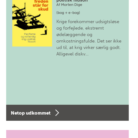
politisk filosofi
Af
Morten Dige
(bog + e-bog)
Krige forekommer udsigtsløse
og forfejlede, ekstremt
ødelæggende og
omkostningsfulde. Det ser ikke
ud til, at krig virker særlig godt.
Alligevel diskv…
Netop udkommet