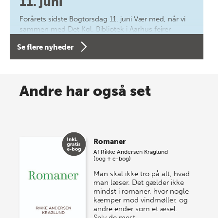
11. juni
Forårets sidste Bogtorsdag 11. juni Vær med, når vi
sammen med Det Kgl. Bibliotek i Aarhus fejrer
forfatterne bag vores nyes…
Se flere nyheder
8 maj 2026
Spar op til 70% til sommer-
Andre har også set
lagersalg!
Vi gentager succesen og inviterer igen i år til vores
store sommer-lagersalg, så sæt kryds i kalenderen
Romaner
onsdag den 10. j…
Af
Rikke Andersen Kraglund
(bog + e-bog)
Man skal ikke tro på alt, hvad
man læser. Det gælder ikke
mindst i romaner, hvor nogle
kæmper mod vindmøller, og
andre ender som et æsel.
Selv de mest…