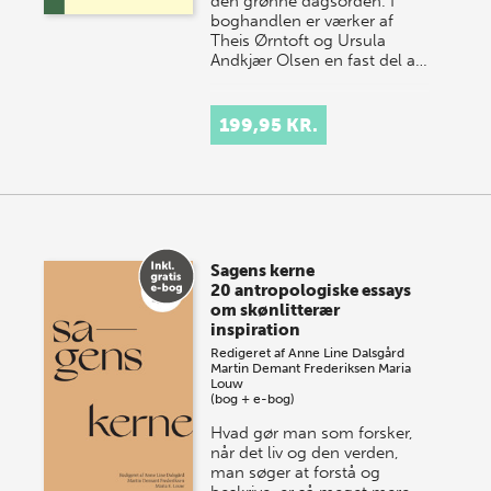
den grønne dagsorden. I
boghandlen er værker af
Theis Ørntoft og Ursula
Andkjær Olsen en fast del a…
199,95 KR.
Sagens kerne
20 antropologiske essays
om skønlitterær
inspiration
Redigeret af
Anne Line Dalsgård
Martin Demant Frederiksen
Maria
Louw
(bog + e-bog)
Hvad gør man som forsker,
når det liv og den verden,
man søger at forstå og