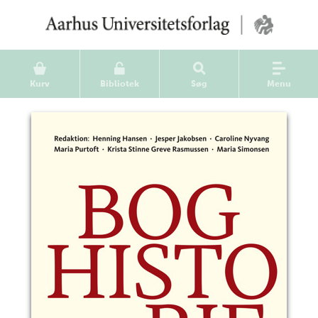
Kurv
Bibliotek
Søg
Menu