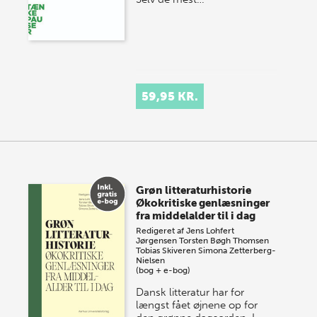
59,95 KR.
Grøn litteraturhistorie
Økokritiske genlæsninger
fra middelalder til i dag
Redigeret af
Jens Lohfert
Jørgensen
Torsten Bøgh Thomsen
Tobias Skiveren
Simona Zetterberg-
Nielsen
(bog + e-bog)
Dansk litteratur har for
længst fået øjnene op for