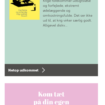
Krige forekommer udsigtsløse
og forfejlede, ekstremt
ødelæggende og
omkostningsfulde. Det ser ikke
ud til, at krig virker særlig godt.
Alligevel diskv…
Netop udkommet