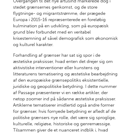
Overgangen til det nye årtusind markerede dog i
stedet grænsernes genkomst, og de store
flygtninge- og migrantstrømme, der prægede
Europa i 2015-16 repræsenterede en foreløbig
kulmination på en udvikling, som på europæisk
grund blev forbundet med en veritabel
krisestemning af såvel demografisk som økonomisk
og kulturel karakter.
Forhandling af grænser har sat sig spor i de
æstetiske praksisser, hvad enten det drejer sig om
aktivistiske interventioner eller kunstens og
litteraturens tematisering og æstetiske bearbejdning
af den europæiske grænsepolitiks eksistentielle,
juridiske og geopolitiske betydning. I dette nummer
af Passage præsenterer vi en række artikler, der
netop zoomer ind på sådanne æstetiske praksisser.
Artiklerne tematiserer imidlertid også andre former
for grænser, hvis fornyede betydning er afledt af de
politiske grænsers nye rolle, det være sig sproglige,
kulturelle, religiøse, historiske og genremæssige.
Tilsammen giver de et nuanceret indblik i, hvad