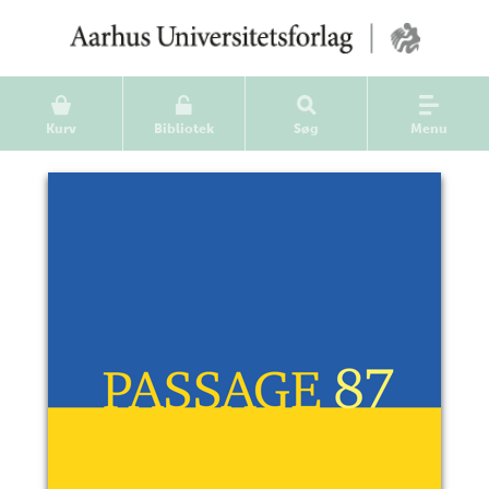
Kurv
Bibliotek
Søg
Menu