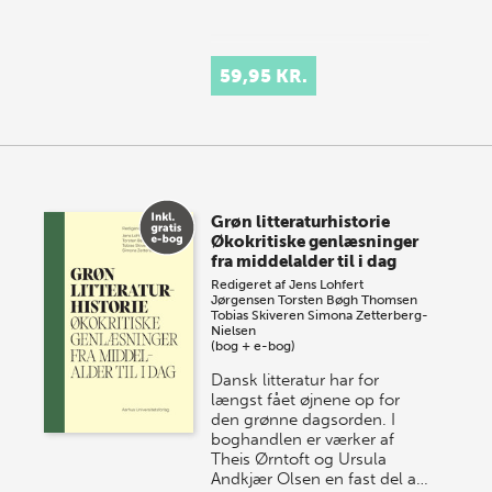
59,95 KR.
Grøn litteraturhistorie
Økokritiske genlæsninger
fra middelalder til i dag
Redigeret af
Jens Lohfert
Jørgensen
Torsten Bøgh Thomsen
Tobias Skiveren
Simona Zetterberg-
Nielsen
(bog + e-bog)
Dansk litteratur har for
længst fået øjnene op for
den grønne dagsorden. I
boghandlen er værker af
Theis Ørntoft og Ursula
Andkjær Olsen en fast del a…