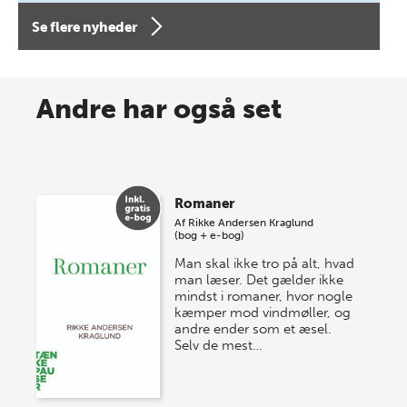
forfatterne bag vores nyes…
Se flere nyheder
8 maj 2026
Spar op til 70% til sommer-
Andre har også set
lagersalg!
Vi gentager succesen og inviterer igen i år til vores
store sommer-lagersalg, så sæt kryds i kalenderen
Romaner
onsdag den 10. j…
Af
Rikke Andersen Kraglund
(bog + e-bog)
Man skal ikke tro på alt, hvad
man læser. Det gælder ikke
mindst i romaner, hvor nogle
kæmper mod vindmøller, og
andre ender som et æsel.
Selv de mest…