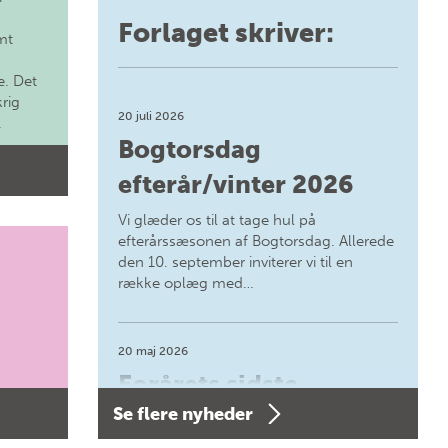
Forlaget skriver:
mt
. Det
krig
20 juli 2026
.
Bogtorsdag
efterår/vinter 2026
Vi glæder os til at tage hul på
efterårssæsonen af Bogtorsdag. Allerede
den 10. september inviterer vi til en
række oplæg med…
20 maj 2026
Forårets sidste
Se flere nyheder
Bogtorsdag 11. juni