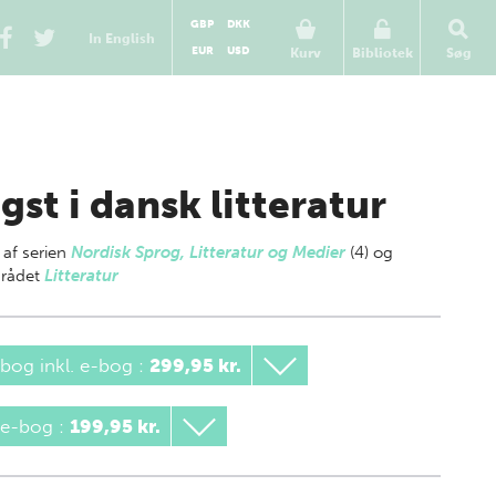
GBP
DKK
In English
EUR
USD
Kurv
Bibliotek
Søg
gst i dansk litteratur
 af
serien
Nordisk Sprog, Litteratur og Medier
(4) og
rådet
Litteratur
bog inkl. e-bog
:
299,95 kr.
 e-bog
:
199,95 kr.