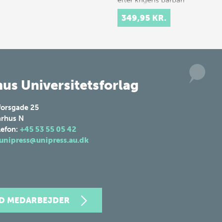
voksede en
349,95 KR.
gennemrationaliseret
og affortr…
us Universitetsforlag
forsgade 25
rhus N
lefon:
+45 53 55 05 42
unipress@unipress.au.dk
ND MEDARBEJDER