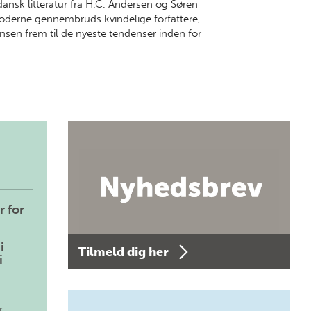
dansk litteratur fra H.C. Andersen og Søren
oderne gennembruds kvindelige forfattere,
sen frem til de nyeste tendenser inden for
r for
i
Tilmeld dig her
i
r