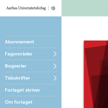
Abonnement
Fagområder
Bogserier
Tidsskrifter
Forlaget skriver
Om forlaget