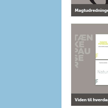
Magtudredninge
Viden til hverd