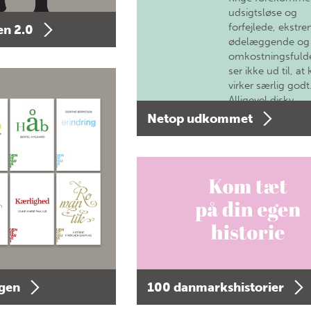
udsigtsløse og
forfejlede, ekstre
n 2.0
ødelæggende og
omkostningsfulde
ser ikke ud til, at 
virker særlig godt
Alligevel diskv…
Netop udkommet
agen
100 danmarkshistorier