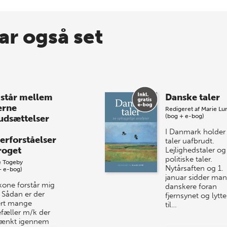
ar også set
 står mellem
Danske taler
erne
Redigeret af
Marie Lu
(bog + e-bog)
udsættelser
I Danmark holder 
erforståelser
taler uafbrudt.
proget
Lejlighedstaler og
politiske taler.
e Togeby
Nytårsaften og 1.
+ e-bog)
januar sidder ma
kone forstår mig
danskere foran
! Sådan er der
fjernsynet og lytte
ert mange
til…
fæller m/k der
tænkt igennem