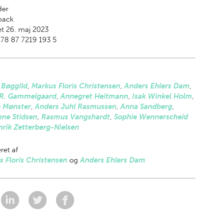
der
back
t 26. maj 2023
78 87 7219 193 5
 Bøggild
,
Markus Floris Christensen
,
Anders Ehlers Dam
,
 R. Gammelgaard
,
Annegret Heitmann
,
Isak Winkel Holm
,
e Mønster
,
Anders Juhl Rasmussen
,
Anna Sandberg
,
nne Stidsen
,
Rasmus Vangshardt
,
Sophie Wennerscheid
rik Zetterberg-Nielsen
ret af
 Floris Christensen
og
Anders Ehlers Dam