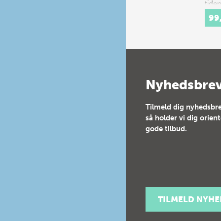
tide
tank
99
hina
Nyhedsbre
Tilmeld dig nyhedsbre
så holder vi dig orien
gode tilbud.
TILMELD NYH