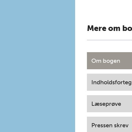
Mere om b
Om bogen
Indholdsforteg
Læseprøve
Pressen skrev