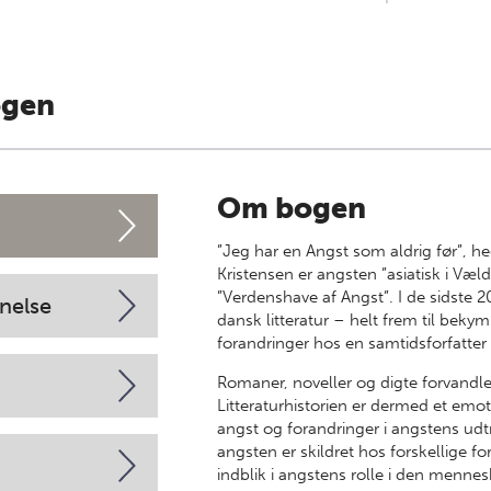
ogen
Om bogen
”Jeg har en Angst som aldrig før”, 
Kristensen er angsten ”asiatisk i Væl
”Verdenshave af Angst”. I de sidste 2
nelse
dansk litteratur – helt frem til bek
forandringer hos en samtidsforfatte
Romaner, noveller og digte forvandler 
Litteraturhistorien er dermed et emot
angst og forandringer i angstens ud
angsten er skildret hos forskellige for
indblik i angstens rolle i den mennes