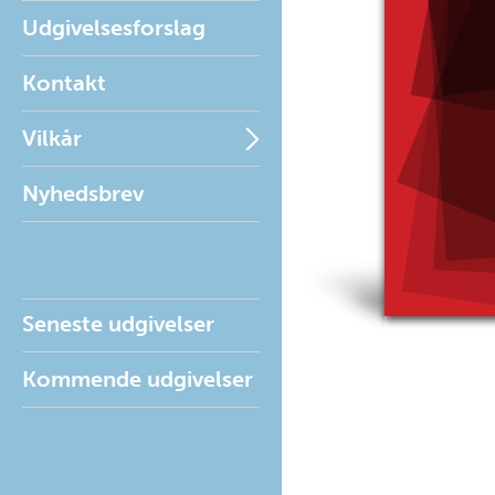
Udgivelsesforslag
Kontakt
Vilkår
Nyhedsbrev
Seneste udgivelser
Kommende udgivelser