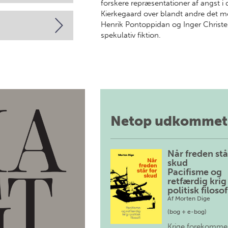
forskere repræsentationer af angst i 
Kierkegaard over blandt andre det m
Henrik Pontoppidan og Inger Christen
spekulativ fiktion.
Netop udkommet
Når freden stå
skud
Pacifisme og
retfærdig krig 
politisk filosof
Af
Morten Dige
(bog + e-bog)
Krige forekomme