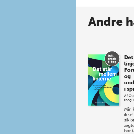
Andre h
Det
linj
For
og
und
i s
Af
Ol
(bog 
Min 
ikke
sikk
ægte
har 