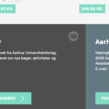
n. Mange af de
er vi deler med
,95 KR.
399,95 KR.
nden, står nemli…
v
Aarh
vet fra Aarhus Universitetsforlag,
Helsing
teret om nye bøger, aktiviteter og
8200
Aa
Mobilte
E-mail:
EDSBREV
FI