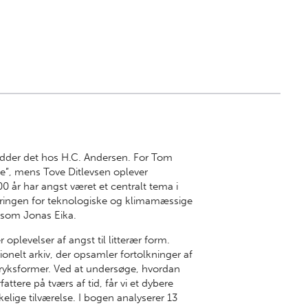
hedder det hos H.C. Andersen. For Tom
de”, mens Tove Ditlevsen oplever
00 år har angst været et centralt tema i
ymringen for teknologiske og klimamæssige
r som Jonas Eika.
oplevelser af angst til litterær form.
ionelt arkiv, der opsamler fortolkninger af
tryksformer. Ved at undersøge, hvordan
fattere på tværs af tid, får vi et dybere
kelige tilværelse. I bogen analyserer 13