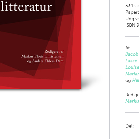
334
si
Paper
Udgive
ISBN 9
Af
Jacob
Lasse
Louis
Maria
og
Hen
Redige
Markus
Del: