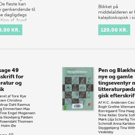
De fleste kan
Blikket på
e genkendende til
middelalderen er 
e dagligdags
kalejdoskopisk i s
ition af, hvad
karakter, hvilket e
 i sp…
gestus i retning af
8,00 KR.
120,00 KR.
Ecos ironiske
refleksioner, der
betoner både
konstru…
sage 49
Pen og Blækh
skrift for
nye og gamle
eratur og
tingseventyr 
ik
litteraturpæd
gisk efterskrif
eret af
Tore Rye
sen
Christina
Af
H.C. Andersen
Ceci
strup Dahl
Rasmus
Bogh
Grethe Wieman
ng Emmertsen
Max
Borregaard
Tina Haag
Tine Engel Mogensen
Trine Keller
Dorte Sof
la Skovbjerg Paldam
Mørk
Lilja Scherfig
Ti
Rosendahl Thomsen
Schmidt
Anna Karlsko
 Holm Øe
Skyggebjerg
Tina Wit
Vedelsby
age 49