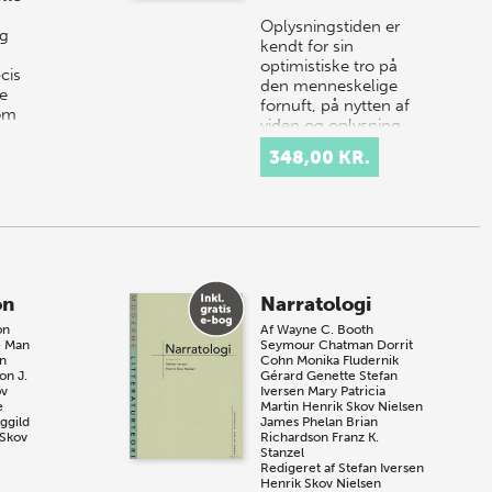
Oplysningstiden er
og
kendt for sin
optimistiske tro på
cis
den menneskelige
te
fornuft, på nytten af
om
viden og oplysning.
t…
Mindre kendt er
348,00 KR.
derimod dens
fascinati…
on
Narratologi
on
Af
Wayne C. Booth
e Man
Seymour Chatman
Dorrit
an
Cohn
Monika Fludernik
son
J.
Gérard Genette
Stefan
ov
Iversen
Mary Patricia
e
Martin
Henrik Skov Nielsen
ggild
James Phelan
Brian
 Skov
Richardson
Franz K.
Stanzel
Redigeret af
Stefan Iversen
Henrik Skov Nielsen