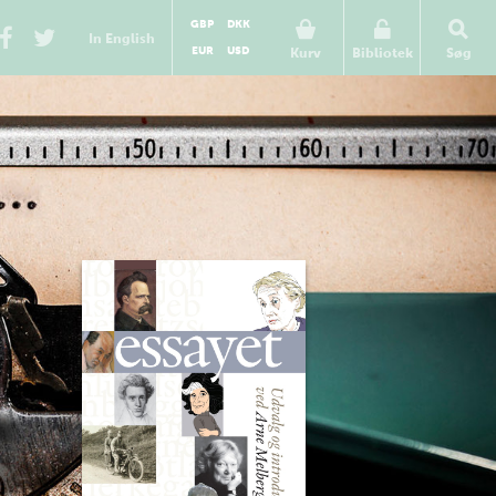
GBP
DKK
In English
EUR
USD
Kurv
Bibliotek
Søg