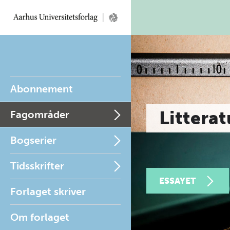
Abonnement
Litterat
Fagområder
Bogserier
Tidsskrifter
ESSAYET
Forlaget skriver
Om forlaget