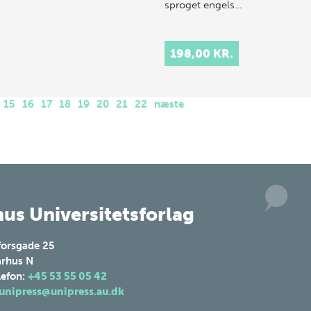
sproget engels…
198,00 KR.
15
16
17
18
19
20
21
22
næste
us Universitetsforlag
forsgade 25
rhus N
lefon:
+45 53 55 05 42
unipress@unipress.au.dk