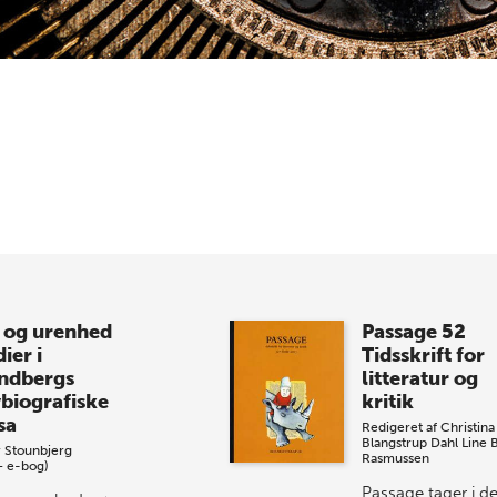
 og urenhed
Passage 52
ier i
Tidsskrift for
indbergs
litteratur og
vbiografiske
kritik
sa
Redigeret af
Christina
Blangstrup Dahl
Line 
 Stounbjerg
Rasmussen
+ e-bog)
Passage tager i de