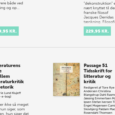
irere både ved
"dekonstruktion" 
ing og op­…
nært knyttet til d
franske filosof
Jacques Derridas
tænkning. Filosof
er dekonstruktion
9,95 KR.
229,95 KR.
forbundet med
Derridas frem­læ…
teraturens
Passage 51
e
Tidsskrift for
llem
litteratur og
eraturkritik
kritik
retorik
Redigeret af
Tore Rye
Andersen
Christina
ie Lund Klujeff
Blangstrup Dahl
Rasm
+ e-bog)
Jøssing Emmertsen
M
Ipsen
Stefan Iversen
T
 er ikke så meget
Engel Mogensen
Cami
 hun siger, som
Skovbjerg Paldam
Mad
Rosendahl Thomsen
n, hun siger det