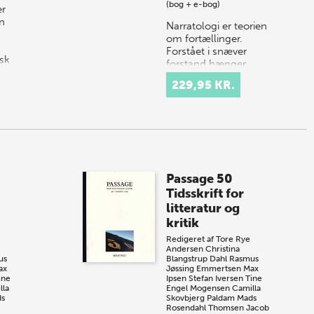
(bog + e-bog)
er
en
Narratologi er teorien
om fortællinger.
Forstået i snæver
isk
forstand hænger
narratologi sammen
229,95 KR.
med den franske
strukturalisme og
med studiet af
litterær…
Passage 50
Tidsskrift for
litteratur og
kritik
Redigeret af
Tore Rye
Andersen
Christina
us
Blangstrup Dahl
Rasmus
ax
Jøssing Emmertsen
Max
ine
Ipsen
Stefan Iversen
Tine
lla
Engel Mogensen
Camilla
s
Skovbjerg Paldam
Mads
Rosendahl Thomsen
Jacob