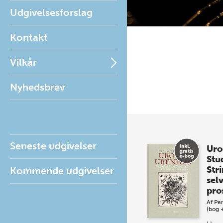
Udgivelsesforslag
Kontakt
Vilkår
Nyhedsbrev
Seneste udgivelser
Uro
Stud
Str
Kommende udgivelser
sel
pro
Af
Per
(bog 