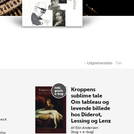
↑
Udgivelsesdato
Titel
Kroppens
sublime tale
Om tableau og
levende billede
hos Diderot,
Beck
Lessing og Lenz
Af
Elin Andersen
(bog + e-bog)
tte