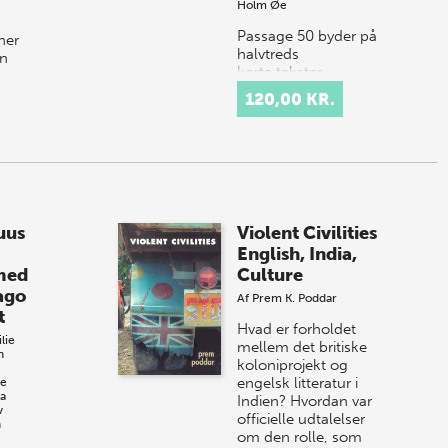
Holm Øe
Passage 50 byder på
her
halvtreds
in
korte tekster,
r en
der tager
120,00 KR.
udgangspunkt i
værker skrevet efter
1900. Skribenterne fik
i opdrag at skrive
et essay på højst…
uus
Violent Civilities
English, India,
med
Culture
ago
Af
Prem K. Poddar
t
Hvad er forholdet
lie
mellem det britiske
n
koloniprojekt og
engelsk litteratur i
ie
na
Indien? Hvordan var
v
officielle udtalelser
h
om den rolle, som