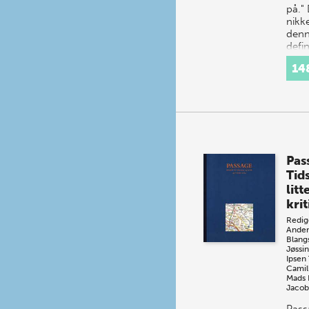
på." 
nikk
denn
defin
tone
14
Pas
Tids
litt
krit
Redig
Ander
Blang
Jøssi
Ipsen
Camil
Mads 
Jacob
Pass