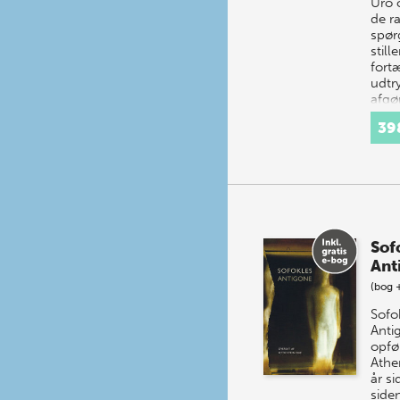
Uro 
de r
spør
stille
fort
udtry
afgø
i en 
39
omst
Sof
Ant
(bog 
Sofo
Anti
opfør
Athe
år si
side