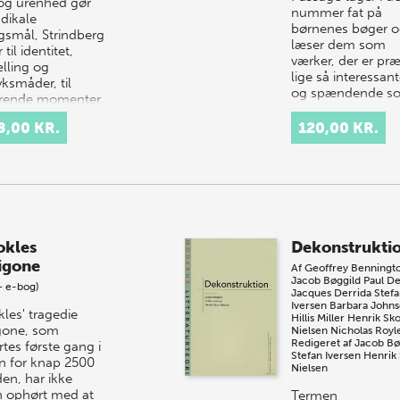
og urenhed gør
nummer fat på
adikale
børnenes bøger 
gsmål, Strindberg
læser dem som
r til identitet,
værker, der er præ
ælling og
lige så interes­san
ksmåder, til
og spændende s
rende momenter
de voksnes lit­tera­
litterær
8,00 KR.
120,00 KR.
ignin…
okles
Dekonstrukti
igone
Af
Geoffrey Benningt
Jacob Bøggild
Paul D
+ e-bog)
Jacques Derrida
Stef
Iversen
Barbara John
kles' tragedie
Hillis Miller
Henrik Sk
gone, som
Nielsen
Nicholas Royl
Redigeret af
Jacob Bø
tes første gang i
Stefan Iversen
Henrik
n for knap 2500
Nielsen
den, har ikke
n op­hørt med at
Termen