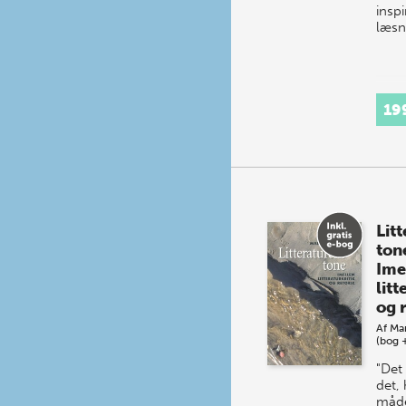
insp
læsn
19
Lit
ton
Ime
litt
og 
Af
Mar
(bog 
"Det
det,
måde