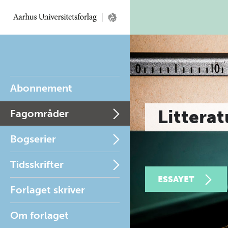
Abonnement
Litterat
Fagområder
Bogserier
Tidsskrifter
ESSAYET
Forlaget skriver
Om forlaget