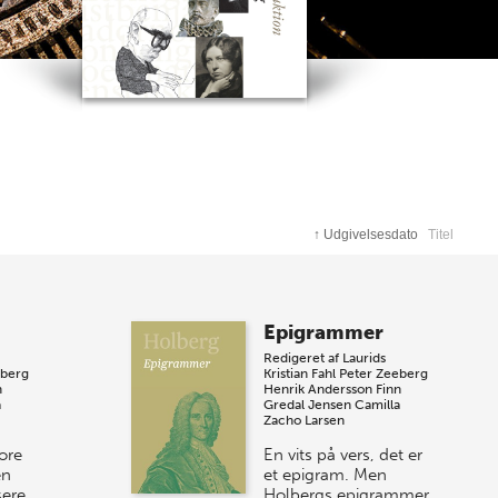
↑
Udgivelsesdato
Titel
Epigrammer
Redigeret af
Laurids
eberg
Kristian Fahl
Peter Zeeberg
n
Henrik Andersson
Finn
a
Gredal Jensen
Camilla
Zacho Larsen
ore
En vits på vers, det er
en
et epigram. Men
sere
Holbergs epigrammer