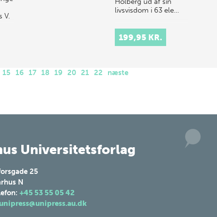
Holberg ud af sin
livsvisdom i 63 ele…
 V.
lever
199,95 KR.
ale
ter,
15
16
17
18
19
20
21
22
næste
us Universitetsforlag
forsgade 25
rhus N
lefon:
+45 53 55 05 42
unipress@unipress.au.dk