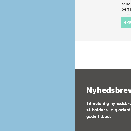
serie
perti
How 
44
Nyhedsbre
Tilmeld dig nyhedsbre
så holder vi dig orien
gode tilbud.