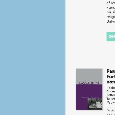
af re
kunst
musi
relig
Bety
29
Pas
For
næs
Redig
Ander
Zette
Tande
Mygi
Mode
er i 