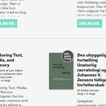
nok Holbergs stør
uligt. Men vi
bogsucces. Den 
r ikke kun
i fem udgaver fra
eratur med en bog
skrev den som u
den. I dag er
forskersp…
taverne vandret
9,95 KR.
199,95 KR.
f de trykte…
loring Text,
Den uhyggeli
ia, and
fortælling
mory
Unaturlig
narratologi o
eret af
Lars Sætre
zia Lombardo
Sara
Johannes V.
rup Linkis
Jensens tidlig
+ e-bog)
forfatterskab
oring Text, Media,
Af
Stefan Iversen
 Memory
(bog + e-bog)
tigates the link
ween memory and
Spøgelser,
a by asking a
gengangere, galn