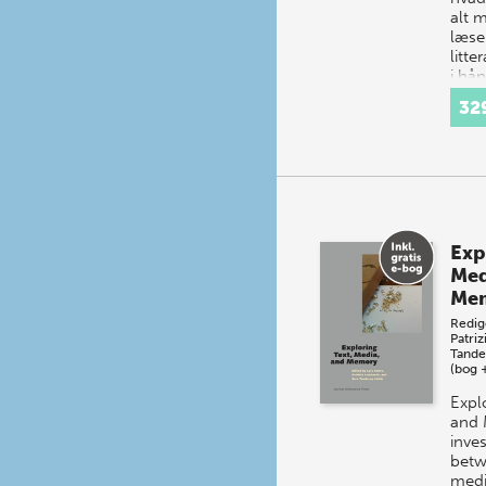
alt m
læse
litt
i hån
bogs
32
ud a
Exp
Med
Me
Redig
Patri
Tande
(bog 
Expl
and
inves
bet
medi