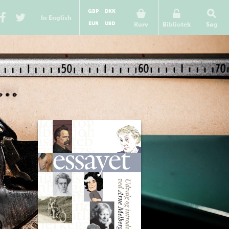
GBP
DKK
In English
EUR
USD
Kurv
Bibliotek
Søg