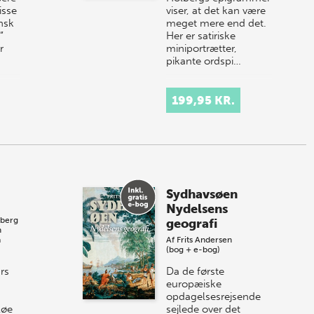
isse
viser, at det kan være
ansk
meget mere end det.
”
Her er satiriske
r
miniportrætter,
pikante ordspi…
199,95 KR.
Sydhavsøen
Nydelsens
eberg
geografi
n
a
Af
Frits Andersen
(bog + e-bog)
rs
Da de første
europæiske
opdagelsesrejsende
løe
sejlede over det