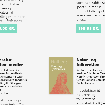
som han kaldte si
liseret kultur.
'poetiske raptus',
lisering –
udgav Holberg i 1
velsen af
sine skæmtedigte
llinger i mindre
Eller…
er – forbindes
 med Viktoria…
0,00 KR.
199,95 KR.
eratur
Natur- og
lem medier
folkeretten
eret af
Tore Rye
Redigeret af
Laurids
sen
Jørgen Bruhn
Kristian Fahl
Peter Ze
Christensen
Stefan
Henrik Andersson
Fin
egaard
Sara Tanderup
Gredal Jensen
Camill
Birgitte Stougaard
Zacho Larsen
sen
Hans Kristian
d
Introduktion til
+ e-bog)
naturens og
folkerettens
ratur kan sige
kundskab (1716) e
 som helst. Om