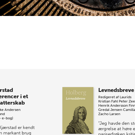
rstad
Levnedsbreve
erencer i et
Redigeret af
Laurids
Kristian Fahl
Peter Ze
fatterskab
Henrik Andersson
Fin
kke Andersen
Gredal Jensen
Camill
und
Zacho Larsen
+ e-bog)
“Jeg havde den st
Kjærstad er kendt
ærgrelse at høre 
en markant brug
pariserfrøken kriti