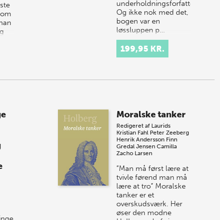
underholdningsforfatter.
ste
Og ikke nok med det,
kom
bogen var en
 han
løssluppen p…
ng
199,95 KR.
ge
Moralske tanker
Redigeret af
Laurids
Kristian Fahl
Peter Zeeberg
Henrik Andersson
Finn
g
Gredal Jensen
Camilla
Zacho Larsen
e
”Man må først lære at
tvivle førend man må
lære at tro” Moralske
tanker er et
overskudsværk. Her
øser den modne
inge