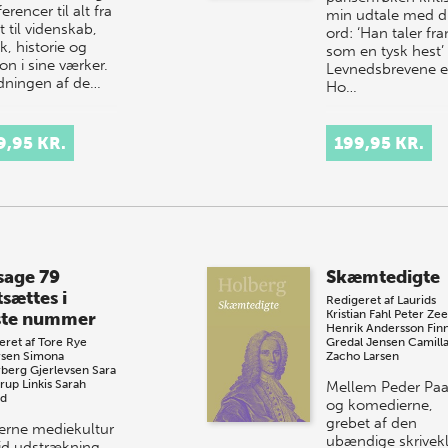
ferencer til alt fra
min udtale med d
 til videnskab,
ord: ‘Han taler fr
k, historie og
som en tysk hest’ 
ion i sine værker.
Levnedsbrevene e
dningen af de…
Ho…
9,95 KR.
199,95 KR.
sage 79
Skæmtedigte
tsættes i
Redigeret af
Laurids
Kristian Fahl
Peter Ze
te nummer
Henrik Andersson
Fin
eret af
Tore Rye
Gredal Jensen
Camill
sen
Simona
Zacho Larsen
rberg Gjerlevsen
Sara
rup Linkis
Sarah
Mellem Peder Paa
nd
og komedierne,
grebet af den
rne mediekultur
ubændige skrivek
vid udstrækning