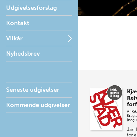
Udgivelsesforslag
Kontakt
Vilkår
Nyhedsbrev
Seneste udgivelser
Kjæ
Ref
for
Kommende udgivelser
Af
Ri
Kragl
(bog 
Jan 
for 