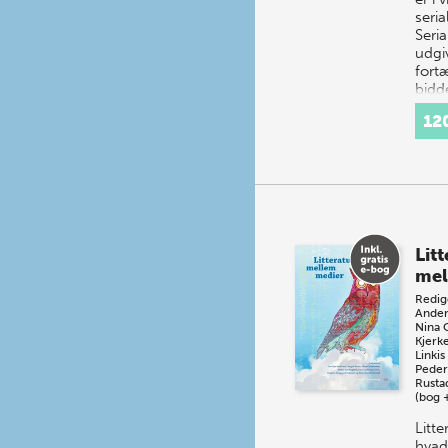
seria
Seria
udgi
fortæ
bidd
ofte
12
Litt
mel
Redig
Ander
Nina 
Kjerk
Linkis
Peder
Rusta
(bog 
Litte
hvad