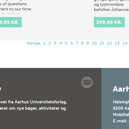
s of questions
og lystmordere
nent to our time:
befolker Johannes
do individ…
Jensens
forfatterskab. De 
9,95 KR.
349,95 KR.
i geografiske, soci
og mentale udkan
og de…
forrige
1
2
3
4
5
6
7
8
9
10
11
12
13
14
v
Aarh
vet fra Aarhus Universitetsforlag,
Helsing
teret om nye bøger, aktiviteter og
8200
Aa
Mobilte
E-mail: