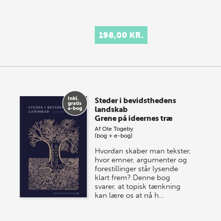
198,00 KR.
Steder i bevidsthedens
landskab
Grene på ideernes træ
Af
Ole Togeby
(bog + e-bog)
Hvordan skaber man tekster,
hvor emner, argumenter og
forestillinger står lysende
klart frem? Denne bog
svarer, at topisk tænkning
kan lære os at nå h…