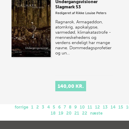
Undergangsvisioner
Slagmark 53
Redigeret af
Rikke Louise Peters
Ragnarok, Armageddon,
atomkrig, apokalypse,
varmedød, klimakatastrofe -
menneskehedens og
verdens endeligt har mange
navne. Dommedagsprofetier
og un…
140,00 KR.
forrige
1
2
3
4
5
6
7
8
9
10
11
12
13
14
15
1
18
19
20
21
22
næste