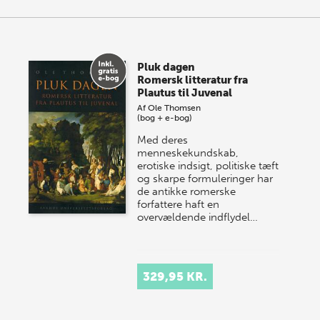
Pluk dagen
Romersk litteratur fra
Plautus til Juvenal
Af
Ole Thomsen
(bog + e-bog)
Med deres
menneskekundskab,
erotiske indsigt, politiske tæft
og skarpe formuleringer har
de antikke romerske
forfattere haft en
overvældende indflydel…
329,95 KR.