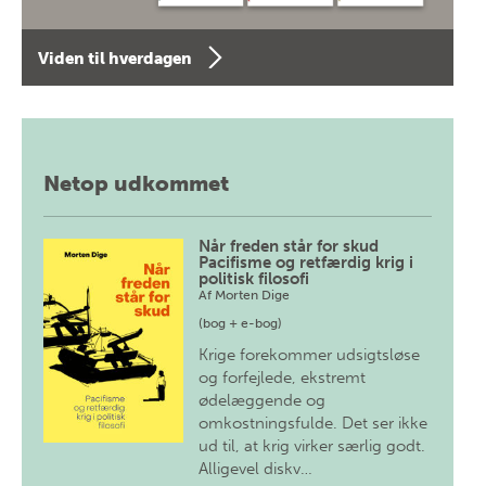
Viden til hverdagen
Netop udkommet
Når freden står for skud
Pacifisme og retfærdig krig i
politisk filosofi
Af
Morten Dige
(bog + e-bog)
Krige forekommer udsigtsløse
og forfejlede, ekstremt
ødelæggende og
omkostningsfulde. Det ser ikke
ud til, at krig virker særlig godt.
Alligevel diskv…