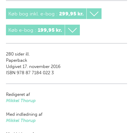
Køb bog inkl. e-bog
:
299,95 kr.
Køb e-bog
:
199,95 kr.
280
sider ill.
Paperback
Udgivet 17. november 2016
ISBN 978 87 7184 022 3
Redigeret af
Mikkel Thorup
Med indledning af
Mikkel Thorup