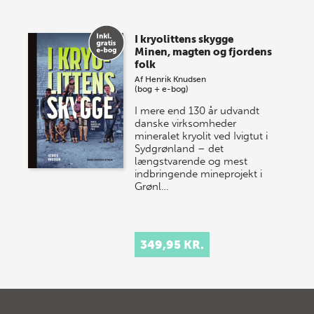
I kryolittens skygge
Minen, magten og fjordens
folk
Af
Henrik Knudsen
(bog + e-bog)
I mere end 130 år udvandt
danske virksomheder
mineralet kryolit ved Ivigtut i
Sydgrønland – det
længstvarende og mest
indbringende mineprojekt i
Grønl…
349,95 KR.