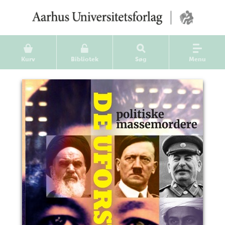
Kurv
Bibliotek
Søg
Menu