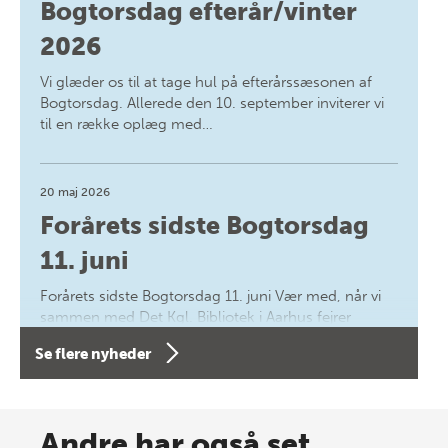
Bogtorsdag efterår/vinter
2026
Vi glæder os til at tage hul på efterårssæsonen af
Bogtorsdag. Allerede den 10. september inviterer vi
til en række oplæg med…
20 maj 2026
Forårets sidste Bogtorsdag
11. juni
Forårets sidste Bogtorsdag 11. juni Vær med, når vi
sammen med Det Kgl. Bibliotek i Aarhus fejrer
forfatterne bag vores nyes…
Se flere nyheder
8 maj 2026
Spar op til 70% til sommer-
Andre har også set