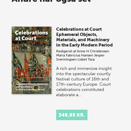
lagersalg!
Vi gentager succesen og inviterer igen i år til vores
store sommer-lagersalg, så sæt kryds i kalenderen
Celebrations at Court
onsdag den 10. j…
Ephemeral Objects,
Materials, and Machinery
in the Early Modern Period
Redigeret af
Anne H Christensen
Maria Fabricius Hansen
Jesper
Svenningsen
Lisbet Tarp
A rich and immersive insight
into the spectacular courtly
festival culture of 16th and
17th-century Europe. Court
celebrations constituted
elaborate a…
349,95 KR.