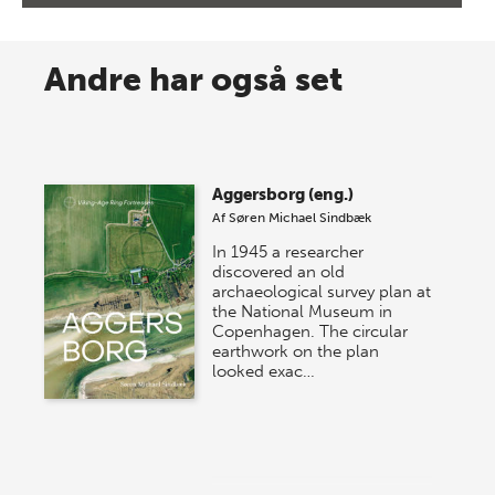
8 maj 2026
Spar op til 70% til sommer-
Andre har også set
lagersalg!
Vi gentager succesen og inviterer igen i år til vores
store sommer-lagersalg, så sæt kryds i kalenderen
Aggersborg (eng.)
onsdag den 10. j…
Af
Søren Michael Sindbæk
In 1945 a researcher
discovered an old
archaeological survey plan at
the National Museum in
Copenhagen. The circular
earthwork on the plan
looked exac…