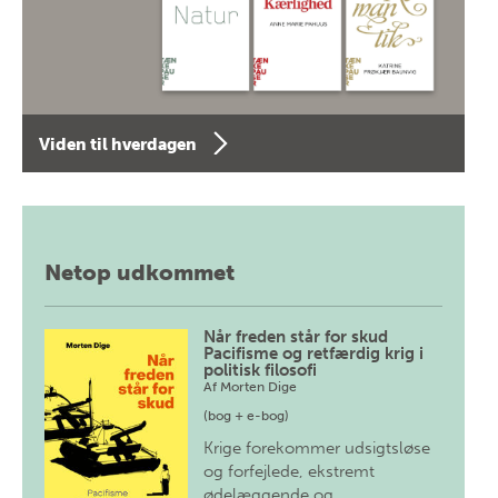
Viden til hverdagen
Netop udkommet
Når freden står for skud
Pacifisme og retfærdig krig i
politisk filosofi
Af
Morten Dige
(bog + e-bog)
Krige forekommer udsigtsløse
og forfejlede, ekstremt
ødelæggende og