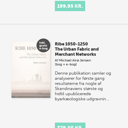
199,95 KR.
Ribe 1050-1250
The Urban Fabric and
Merchant Networks
Af
Michael Alrø Jensen
(bog + e-bog)
Denne publikation samler og
analyserer for første gang
resultaterne fra nogle af
Skandinaviens største og
hidtil upublicerede
byarkæologiske udgravnin…
379,00 KR.