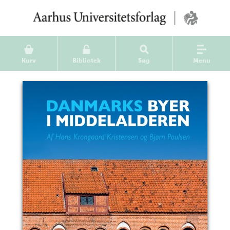
Kurv
Bibliotek
Søg
Menu