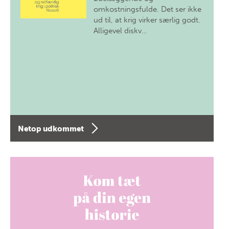
omkostningsfulde. Det ser ikke
ud til, at krig virker særlig godt.
Alligevel diskv…
Netop udkommet