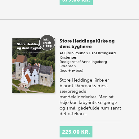
Store Heddinge Kirke og
dens bygherre
Af
Bjørn Poulsen
Hans Krongaard
Kristensen
Redigeret af
Anne Ingeborg
Sørensen
(bog + e-bog)
Store Heddinge Kirke er
blandt Danmarks mest
særprægede
middelalderkirker. Med sit
høje kor, labyrintiske gange
og små, gådefulde rum samt
det ottekan…
225,00 KR.