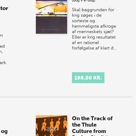
(bog + e-bog)
stor
Skal baggrunden for
krig søges i de
sorteste og
hemmeligste afkroge
af menneskets sjæl?
yn
Eller er krig resultatet
af en rationel
ved
forfølgelse af klart d…
m,
ark.
ns
198,00 KR.
On the Track of
the Thule
 og
Culture from