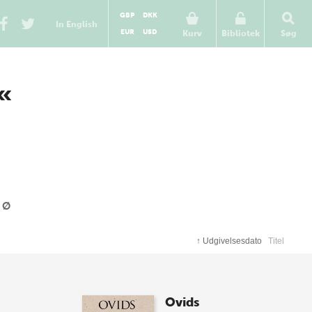
GBP
DKK
In English
EUR
USD
Kurv
Bibliotek
Søg
O«
Ø
↑
Udgivelsesdato
Titel
Ovids