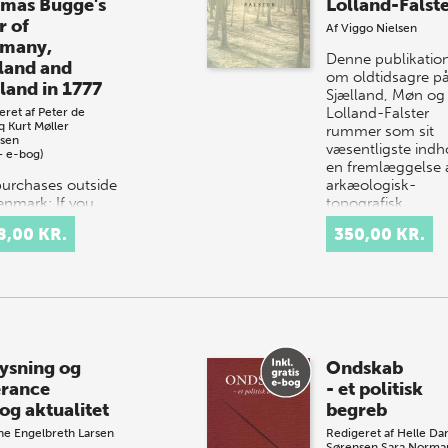
mas Bugge's
Lolland-Falst
r of
Af
Viggo Nielsen
many,
Denne publikatio
land and
om oldtidsagre p
land in 1777
Sjælland, Møn og
Lolland-Falster
eret af
Peter de
q
Kurt Møller
rummer som sit
sen
væsentligste indh
+ e-bog)
en fremlæggelse a
purchases outside
arkæologisk-
enmark: If you
topografisk…
located in the USA
8,00 KR.
350,00 KR.
anada, please
act our US
ibutor, Longleaf
ces,
rders@longle…
ysning og
Ondskab
erance
- et politisk
 og aktualitet
begreb
e Engelbreth Larsen
Redigeret af
Helle D
Sørensen
Sara Norma