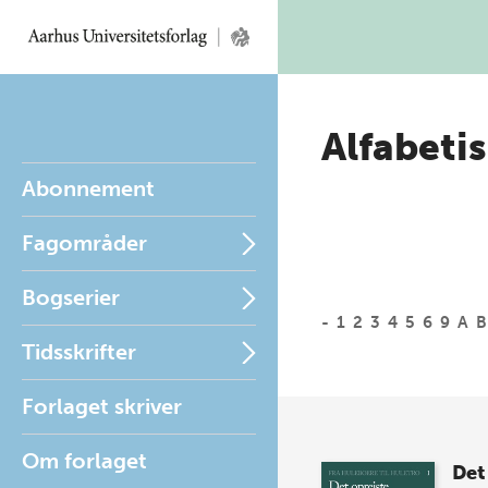
Alfabetis
Abonnement
Fagområder
Bogserier
-
1
2
3
4
5
6
9
A
B
Tidsskrifter
Forlaget skriver
Om forlaget
Det