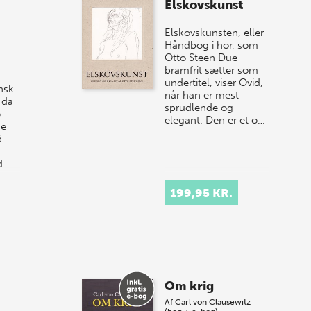
Elskovskunst
Elskovskunsten, eller
Håndbog i hor, som
Otto Steen Due
bramfrit sætter som
undertitel, viser Ovid,
nsk
når han er mest
 da
sprudlende og
o
elegant. Den er et o…
ge
6
id…
199,95 KR.
Om krig
Af
Carl von Clausewitz