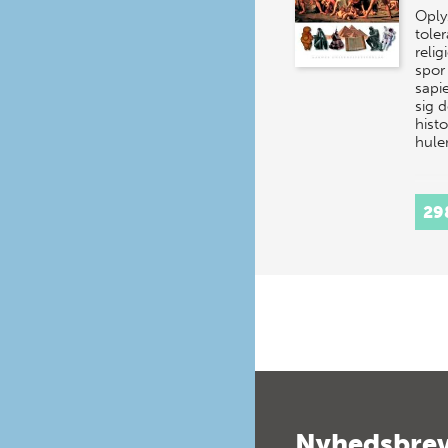
Oply
tole
relig
spor
sapi
sig 
histo
hule
29
Nyhedsbre