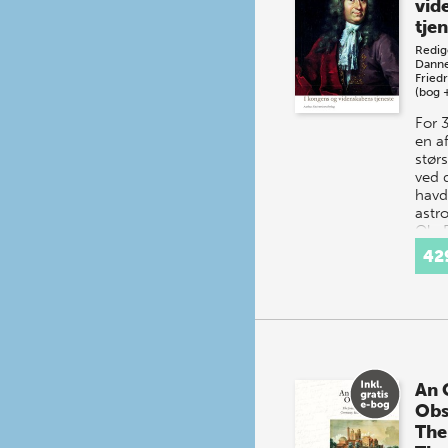
vid
tje
Redig
Danne
Fried
(bog 
For 3
en a
stør
ved 
havd
astr
Ole 
ver
42
An 
Obs
The