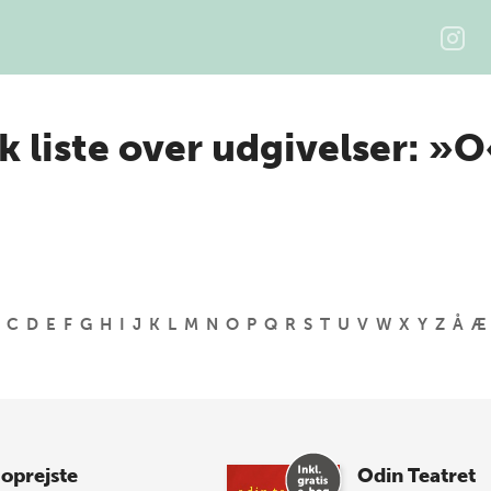
k liste over udgivelser: »
C
D
E
F
G
H
I
J
K
L
M
N
O
P
Q
R
S
T
U
V
W
X
Y
Z
Å
Æ
 oprejste
Odin Teatret