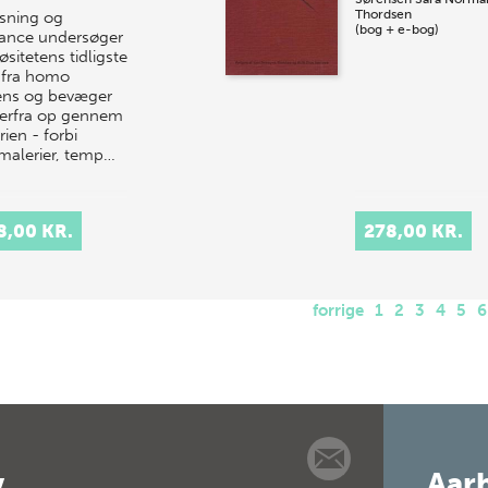
Thordsen
sning og
(bog + e-bog)
rance undersøger
iøsitetens tidligste
 fra homo
ens og bevæger
derfra op gennem
rien - forbi
malerier, temp…
8,00 KR.
278,00 KR.
forrige
1
2
3
4
5
6
v
Aarh