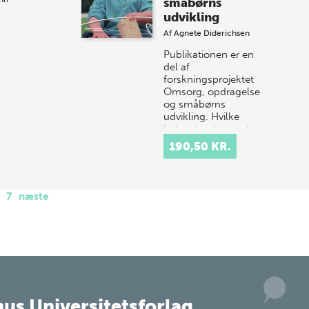
småbørns
udvikling
Af
Agnete Diderichsen
Publikationen er en
del af
forskningsprojektet
Omsorg, opdragelse
og småbørns
udvikling. Hvilke
behov har børn i dag
for omsorg? Hvordan
190,50 KR.
imødekommer v…
7
næste
us Universitetsforlag