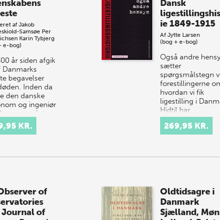
enskabens
Dansk
neste
ligestillingshi
ie 1849-1915
eret af
Jakob
skiold-Samsøe
Per
Af
Jytte Larsen
richsen
Karin Tybjerg
(bog + e-bog)
+ e-bog)
Også andre hens
00 år siden afgik
sætter
f Danmarks
spørgsmålstegn 
ste begavelser
forestillingerne o
døden. Inden da
hvordan vi fik
e den danske
ligestilling i Danm
onom og ingeniør
Hidtil har
Rømer opnået
kvindebevægelse
densberømmelse…
9,95 KR.
269,95 KR.
version af dansk…
Observer of
Oldtidsagre i
ervatories
Danmark
 Journal of
Sjælland, Møn