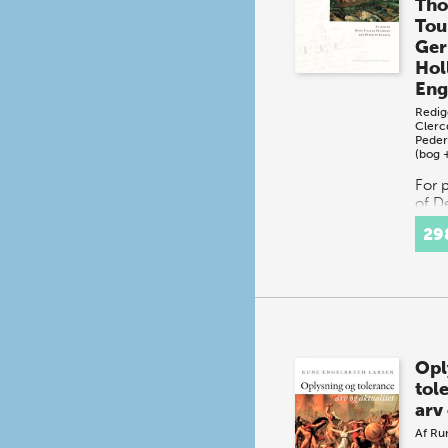
Tho
Tou
Ger
Hol
Eng
Redig
Clerc
Peder
(bog 
For 
of D
are 
29
or C
cont
distr
Servi
at o
Opl
tol
arv
Af
Run