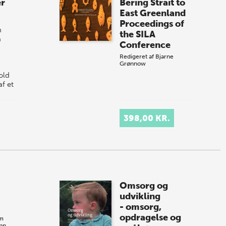
er
Bering Strait to
East Greenland
Proceedings of
n
the SILA
å
Conference
Redigeret af
Bjarne
Grønnow
old
f et
398,00 KR.
Omsorg og
udvikling
- omsorg,
opdragelse og
am
nn