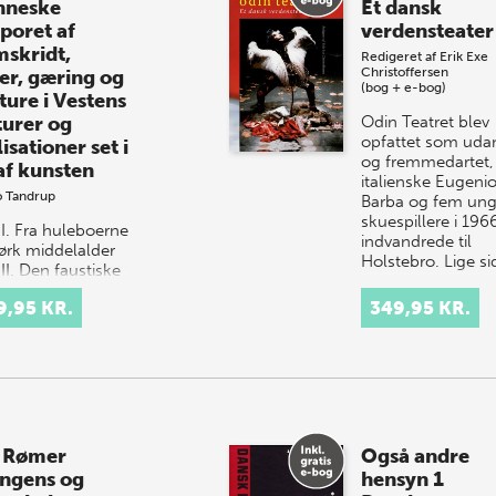
neske
Et dansk
sporet af
verdensteater
mskridt,
Redigeret af
Erik Exe
Christoffersen
ser, gæring og
(bog + e-bog)
ture i Vestens
turer og
Odin Teatret blev
opfattet som uda
lisationer set i
og fremmedartet,
 af kunsten
italienske Eugeni
o Tandrup
Barba og fem un
skuespillere i 196
 I. Fra huleboerne
indvandrede til
mørk middelalder
Holstebro. Lige s
II. Den faustiske
r Bind III. Den
9,95 KR.
349,95 KR.
rne civilisation
atteren Leo
up er i sit store
 Rømer
Også andre
ongens og
hensyn 1