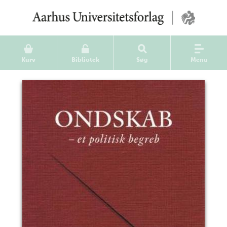
Kurv
Bibliotek
Søg
Menu