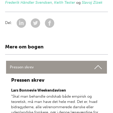
Frederik Händler Svendsen
,
Keith Tester
og
Slavoj Zizek
Del:
Mere om bogen
Pressen skrev
Pressen skrev
Lars Bonnevie
Weekendavisen
"Skal man behandle ondskab både empirisk og
teoretisk, må man have det hele med. Det er, hvad
bidragyderne, alle velrenommerede danske eller
udenlandske forskere, gør i denne læseværdige for