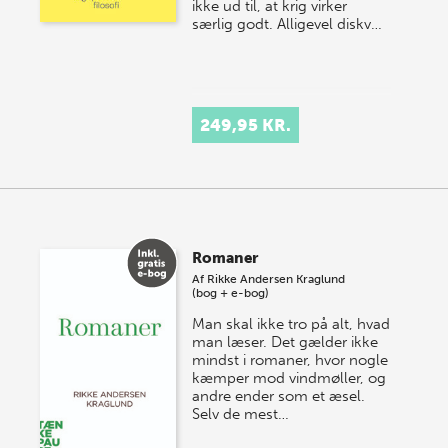
ikke ud til, at krig virker
særlig godt. Alligevel diskv…
249,95 KR.
Romaner
Af
Rikke Andersen Kraglund
(bog + e-bog)
Man skal ikke tro på alt, hvad
man læser. Det gælder ikke
mindst i romaner, hvor nogle
kæmper mod vindmøller, og
andre ender som et æsel.
Selv de mest…