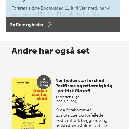
Forårets sidste Bogtorsdag 11. juni Vær med, når vi
sammen med Det Kgl. Bibliotek i Aarhus fejrer
forfatterne bag vores nyes…
Se flere nyheder
8 maj 2026
Spar op til 70% til sommer-
Andre har også set
lagersalg!
Vi gentager succesen og inviterer igen i år til vores
store sommer-lagersalg, så sæt kryds i kalenderen
Når freden står for skud
onsdag den 10. j…
Pacifisme og retfærdig krig
i politisk filosofi
Af
Morten Dige
(bog + e-bog)
Krige forekommer
udsigtsløse og forfejlede,
ekstremt ødelæggende og
omkostningsfulde. Det ser