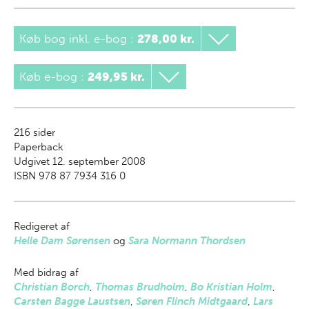
Køb bog inkl. e-bog
:
278,00 kr.
Køb e-bog
:
249,95 kr.
216
sider
Paperback
Udgivet 12. september 2008
ISBN 978 87 7934 316 0
Redigeret af
Helle Dam Sørensen
og
Sara Normann Thordsen
Med bidrag af
Christian Borch
,
Thomas Brudholm
,
Bo Kristian Holm
,
Carsten Bagge Laustsen
,
Søren Flinch Midtgaard
,
Lars