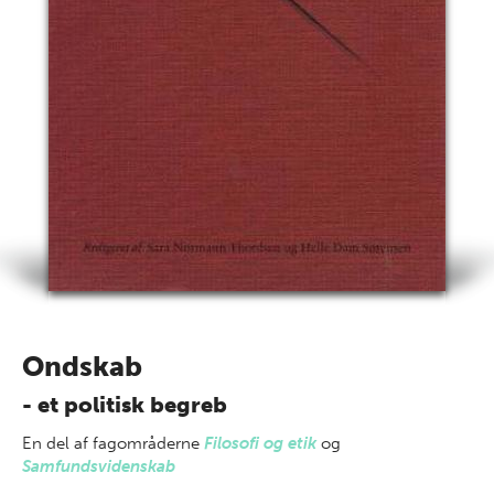
Ondskab
- et politisk begreb
En del af
fagområderne
Filosofi og etik
og
Samfundsvidenskab