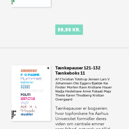
59,95 KR.
Tænkepauser 121-132
Tænkeboks 11
Af
Christian Tolstrup Jensen
Lars V.
Johannsen
Ole Eggers Bjælde
Kai
Finster
Morten Ravn
Kristiane Hauer
Nadja Hestehave
Anne Fiskaali
Maja
Thiele
Karen Thodberg
Kristian
Overgaard
Tænkepauser er bogserien,
hvor topforskere fra Aarhus
Universitet formidler deres
viden om centrale emner
som frihed, netværk og tillid.