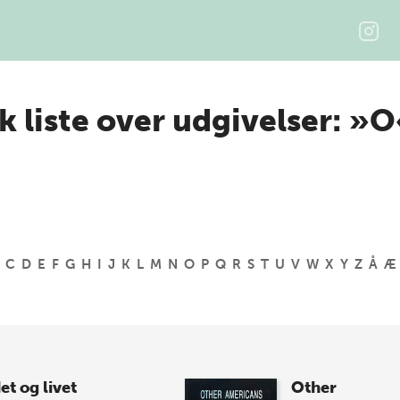
k liste over udgivelser: »
C
D
E
F
G
H
I
J
K
L
M
N
O
P
Q
R
S
T
U
V
W
X
Y
Z
Å
Æ
et og livet
Other