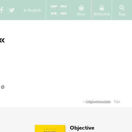
GBP
DKK
In English
EUR
USD
Kurv
Bibliotek
Søg
O«
Ø
↑
Udgivelsesdato
Titel
Objective