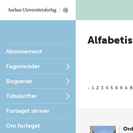
Alfabetis
Abonnement
Fagområder
Bogserier
-
1
2
3
4
5
6
9
A
B
Tidsskrifter
Forlaget skriver
Om forlaget
Ord