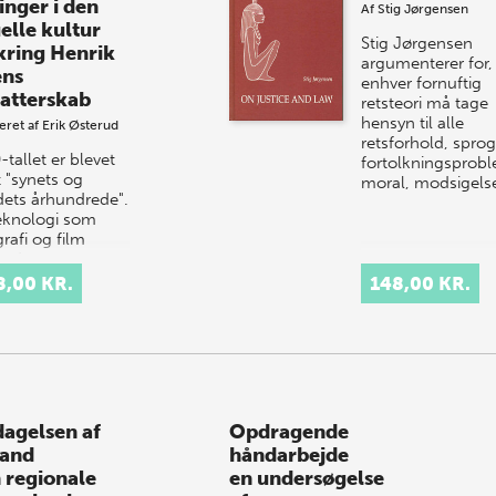
inger i den
Af
Stig Jørgensen
elle kultur
Stig Jørgensen
ring Henrik
argumenterer for,
ens
enhver fornuftig
fatterskab
retsteori må tage
hensyn til alle
eret af
Erik Østerud
retsforhold, sprog
tallet er blevet
fortolkningsprobl
t "synets og
moral, modsigels
edets århundrede".
eknologi som
rafi og film
rede, sammen
 nye
8,00 KR.
148,00 KR.
nskabelige
vindinger,…
agelsen af
Opdragende
land
håndarbejde
 regionale
en undersøgelse