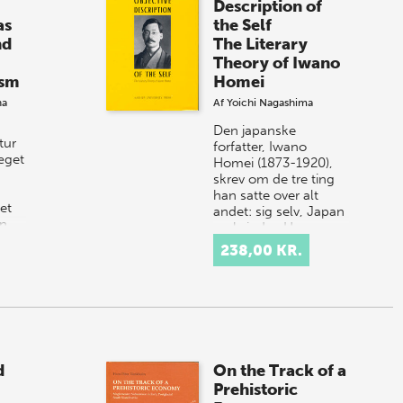
Description of
as
the Self
nd
The Literary
Theory of Iwano
ism
Homei
na
Af
Yoichi Nagashima
Den japanske
tur
forfatter, Iwano
æget
Homei (1873-1920),
skrev om de tre ting
han satte over alt
et
andet: sig selv, Japan
en
og kvinder. Han var
den første japansk…
238,00 KR.
ensætning.
d
On the Track of a
Prehistoric