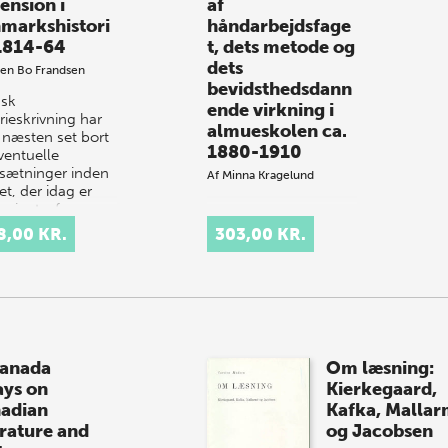
ension i
af
markshistori
håndarbejdsfage
1814-64
t, dets metode og
dets
en Bo Frandsen
bevidsthedsdann
nsk
ende virkning i
rieskrivning har
almueskolen ca.
næsten set bort
1880-1910
ventuelle
ætninger inden
Af
Minna Kragelund
et, der idag er
eriget - fx
em Jylland og
8,00 KR.
303,00 KR.
dstaden…
anada
Om læsning:
ays on
Kierkegaard,
adian
Kafka, Malla
erature and
og Jacobsen