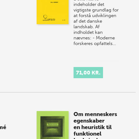
indeholder det
vigtigste grundlag for
at forstå udviklingen
af det danske
landskab. Af
indholdet kan
nævnes: - Moderne
forskeres opfattels…
71,00 KR.
Om menneskers
egenskaber
rmé
en heuristik til
funktionel