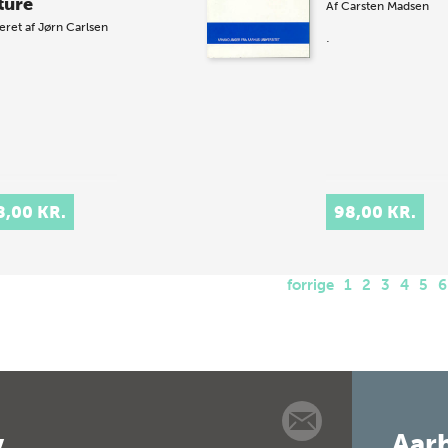
ture
Af
Carsten Madsen
eret af
Jørn Carlsen
.
8,00 KR.
98,00 KR.
forrige
1
2
3
4
5
6
v
Aarh