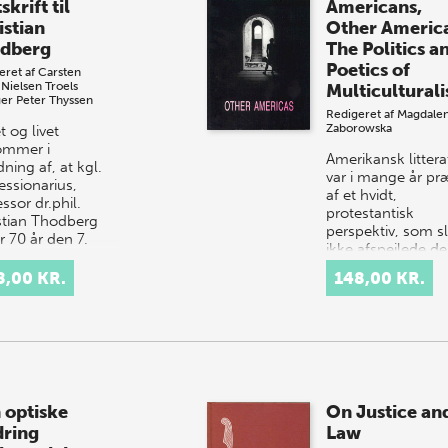
skrift til
Americans,
istian
Other Americ
dberg
The Politics a
Poetics of
eret af
Carsten
Nielsen
Troels
Multicultural
er
Peter Thyssen
Redigeret af
Magdale
Zaborowska
 og livet
mmer i
Amerikansk littera
ning af, at kgl.
var i mange år pr
essionarius,
af et hvidt,
ssor dr.phil.
protestantisk
stian Thodberg
perspektiv, som sl
r 70 år den 7.
ikke afspejlede d
uar 1999.
brogede
kriftets…
8,00 KR.
148,00 KR.
befolkningssamm
Den…
 optiske
On Justice an
dring
Law