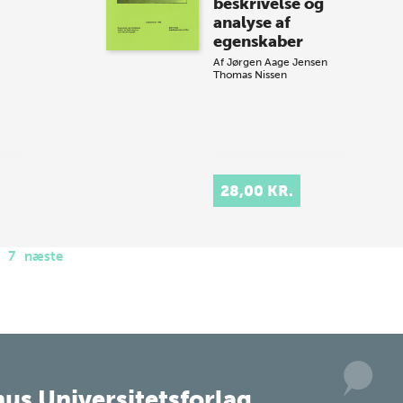
beskrivelse og
analyse af
egenskaber
Af
Jørgen Aage Jensen
Thomas Nissen
28,00 KR.
7
næste
us Universitetsforlag