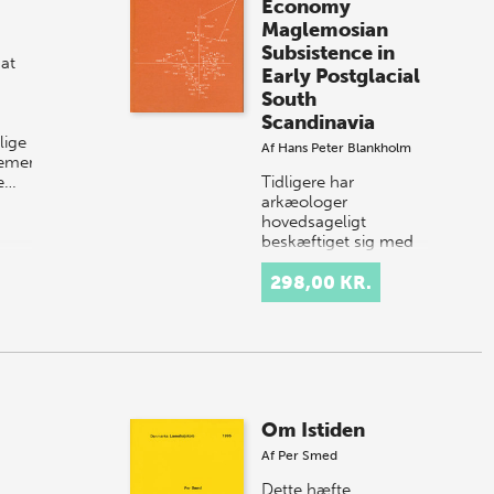
Economy
Maglemosian
Subsistence in
 at
Early Postglacial
South
Scandinavia
lige
Af
Hans Peter Blankholm
emer,
e…
Tidligere har
arkæologer
hovedsageligt
beskæftiget sig med
stenalderfund ét for
ét, men gennem
298,00 KR.
computeranalyse af
fundenes fordeling
inden for en bopl…
Om Istiden
Af
Per Smed
Dette hæfte