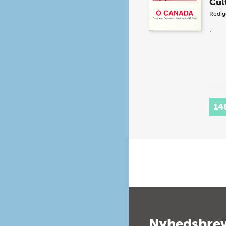
Cul
Redig
.
14
Nyhedsbre