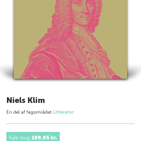
Niels Klim
En del af
fagområdet
Litteratur
Køb bog
199,95 kr.