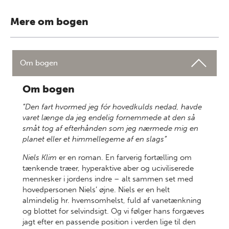
Mere om bogen
Om bogen
Om bogen
”Den fart hvormed jeg fór hovedkulds nedad, havde
varet længe da jeg endelig fornemmede at den så
småt tog af efterhånden som jeg nærmede mig en
planet eller et himmellegeme af en slags”
Niels
Klim
er en roman. En farverig fortælling om
tænkende træer, hyperaktive aber og uciviliserede
mennesker i jordens indre – alt sammen set med
hovedpersonen Niels’ øjne. Niels er en helt
almindelig hr. hvemsomhelst, fuld af vanetænkning
og blottet for selvindsigt. Og vi følger hans forgæves
jagt efter en passende position i verden lige til den