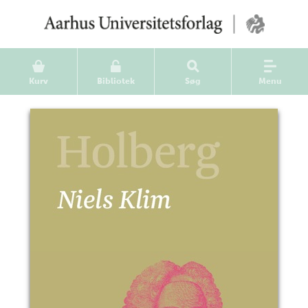
Kurv
Bibliotek
Søg
Menu