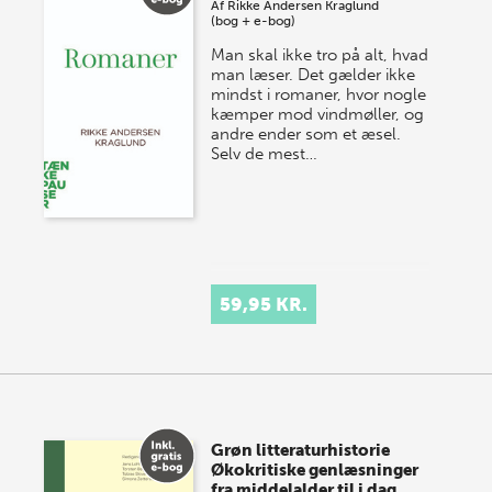
Af
Rikke Andersen Kraglund
(bog + e-bog)
Man skal ikke tro på alt, hvad
man læser. Det gælder ikke
mindst i romaner, hvor nogle
kæmper mod vindmøller, og
andre ender som et æsel.
Selv de mest…
59,95 KR.
Grøn litteraturhistorie
Økokritiske genlæsninger
fra middelalder til i dag