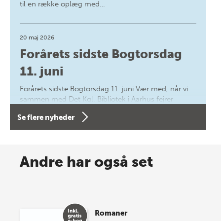
til en række oplæg med…
20 maj 2026
Forårets sidste Bogtorsdag
11. juni
Forårets sidste Bogtorsdag 11. juni Vær med, når vi
sammen med Det Kgl. Bibliotek i Aarhus fejrer
forfatterne bag vores nyes…
Se flere nyheder
8 maj 2026
Spar op til 70% til sommer-
Andre har også set
lagersalg!
Vi gentager succesen og inviterer igen i år til vores
store sommer-lagersalg, så sæt kryds i kalenderen
Romaner
onsdag den 10. j…