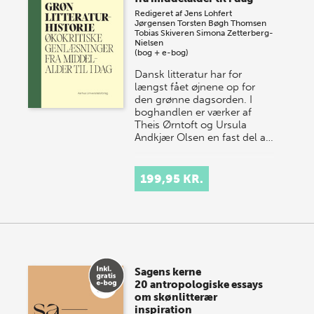
Redigeret af
Jens Lohfert
Jørgensen
Torsten Bøgh Thomsen
Tobias Skiveren
Simona Zetterberg-
Nielsen
(bog + e-bog)
Dansk litteratur har for
længst fået øjnene op for
den grønne dagsorden. I
boghandlen er værker af
Theis Ørntoft og Ursula
Andkjær Olsen en fast del a…
199,95 KR.
Sagens kerne
20 antropologiske essays
om skønlitterær
inspiration