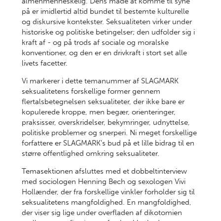
almenmenneskelig. Dens måde at komme til syne
på er imidlertid altid bundet til bestemte kulturelle
og diskursive kontekster. Seksualiteten virker under
historiske og politiske betingelser; den udfolder sig i
kraft af - og på trods af sociale og moralske
konventioner, og den er en drivkraft i stort set alle
livets facetter.
Vi markerer i dette temanummer af SLAGMARK
seksualitetens forskellige former gennem
flertalsbetegnelsen seksualiteter, der ikke bare er
kopulerede kroppe, men begær, orienteringer,
praksisser, overskridelser, bekymringer, udnyttelse,
politiske problemer og snerperi. Ni meget forskellige
forfattere er SLAGMARK's bud på et lille bidrag til en
større offentlighed omkring seksualiteter.
Temasektionen afsluttes med et dobbeltinterview
med sociologen Henning Bech og sexologen Vivi
Hollænder, der fra forskellige vinkler forholder sig til
seksualitetens mangfoldighed. En mangfoldighed,
der viser sig lige under overfladen af dikotomien