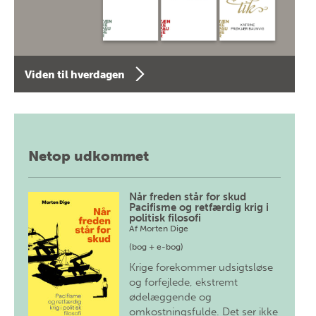
Viden til hverdagen
Netop udkommet
Når freden står for skud
Pacifisme og retfærdig krig i
politisk filosofi
Af
Morten Dige
(bog + e-bog)
Krige forekommer udsigtsløse
og forfejlede, ekstremt
ødelæggende og
omkostningsfulde. Det ser ikke