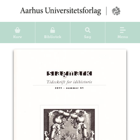
Kurv
Bibliotek
Søg
Menu