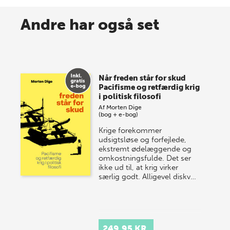
8 maj 2026
Spar op til 70% til sommer-
Andre har også set
lagersalg!
Vi gentager succesen og inviterer igen i år til vores
store sommer-lagersalg, så sæt kryds i kalenderen
Når freden står for skud
onsdag den 10. j…
Pacifisme og retfærdig krig
i politisk filosofi
Af
Morten Dige
(bog + e-bog)
Krige forekommer
udsigtsløse og forfejlede,
ekstremt ødelæggende og
omkostningsfulde. Det ser
ikke ud til, at krig virker
særlig godt. Alligevel diskv…
249,95 KR.