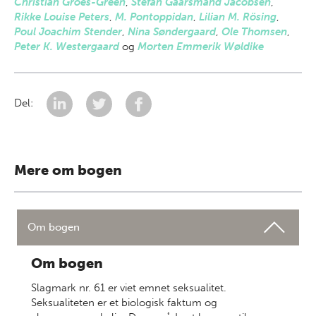
Christian Groes-Green
,
Stefan Gaarsmand Jacobsen
,
Rikke Louise Peters
,
M. Pontoppidan
,
Lilian M. Rösing
,
Poul Joachim Stender
,
Nina Søndergaard
,
Ole Thomsen
,
Peter K. Westergaard
og
Morten Emmerik Wøldike
Del:
Mere om bogen
Om bogen
Om bogen
Slagmark nr. 61 er viet emnet seksualitet.
Seksualiteten er et biologisk faktum og