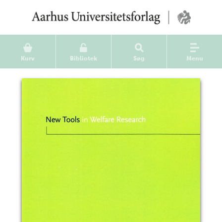
Kurv
Bibliotek
Søg
Menu