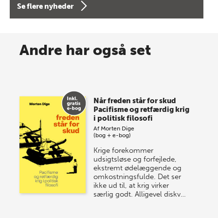
Se flere nyheder
8 maj 2026
Spar op til 70% til sommer-
Andre har også set
lagersalg!
Vi gentager succesen og inviterer igen i år til vores
store sommer-lagersalg, så sæt kryds i kalenderen
Når freden står for skud
onsdag den 10. j…
Pacifisme og retfærdig krig
i politisk filosofi
Af
Morten Dige
(bog + e-bog)
Krige forekommer
udsigtsløse og forfejlede,
ekstremt ødelæggende og
omkostningsfulde. Det ser
ikke ud til, at krig virker
særlig godt. Alligevel diskv…