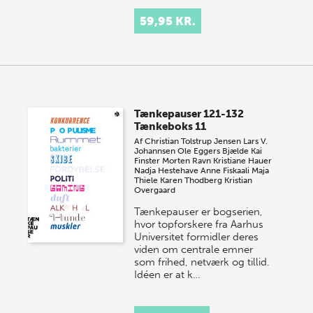
59,95 KR.
Tænkepauser 121-132
Tænkeboks 11
Af
Christian Tolstrup Jensen
Lars V.
Johannsen
Ole Eggers Bjælde
Kai
Finster
Morten Ravn
Kristiane Hauer
Nadja Hestehave
Anne Fiskaali
Maja
Thiele
Karen Thodberg
Kristian
Overgaard
Tænkepauser er bogserien,
hvor topforskere fra Aarhus
Universitet formidler deres
viden om centrale emner
som frihed, netværk og tillid.
Idéen er at k…