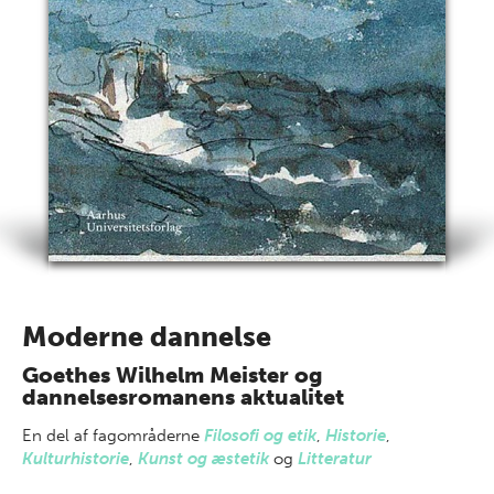
Moderne dannelse
Goethes Wilhelm Meister og
dannelsesromanens aktualitet
En del af
fagområderne
Filosofi og etik
,
Historie
,
Kulturhistorie
,
Kunst og æstetik
og
Litteratur