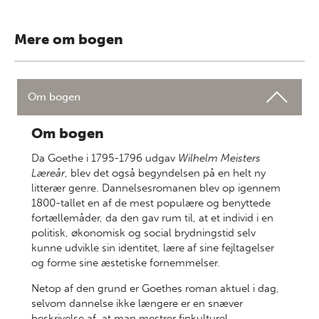
Mere om bogen
Om bogen
Om bogen
Da Goethe i 1795-1796 udgav
Wilhelm Meisters
Læreår
, blev det også begyndelsen på en helt ny
litterær genre. Dannelsesromanen blev op igennem
1800-tallet en af de mest populære og benyttede
fortællemåder, da den gav rum til, at et individ i en
politisk, økonomisk og social brydningstid selv
kunne udvikle sin identitet, lære af sine fejltagelser
og forme sine æstetiske fornemmelser.
Netop af den grund er Goethes roman aktuel i dag,
selvom dannelse ikke længere er en snæver
beskrivelse af, at man mestrer finkulturel