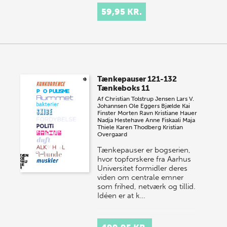
59,95 KR.
Tænkepauser 121-132
Tænkeboks 11
Af
Christian Tolstrup Jensen
Lars V.
Johannsen
Ole Eggers Bjælde
Kai
Finster
Morten Ravn
Kristiane Hauer
Nadja Hestehave
Anne Fiskaali
Maja
Thiele
Karen Thodberg
Kristian
Overgaard
Tænkepauser er bogserien,
hvor topforskere fra Aarhus
Universitet formidler deres
viden om centrale emner
som frihed, netværk og tillid.
Idéen er at k…