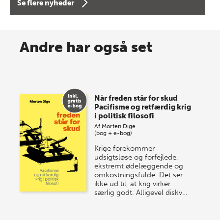
Se flere nyheder
8 maj 2026
Spar op til 70% til sommer-
Andre har også set
lagersalg!
Vi gentager succesen og inviterer igen i år til vores
store sommer-lagersalg, så sæt kryds i kalenderen
Når freden står for skud
onsdag den 10. j…
Pacifisme og retfærdig krig
i politisk filosofi
Af
Morten Dige
(bog + e-bog)
Krige forekommer
udsigtsløse og forfejlede,
ekstremt ødelæggende og
omkostningsfulde. Det ser
ikke ud til, at krig virker
særlig godt. Alligevel diskv…