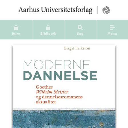
Kurv
Bibliotek
Søg
Menu