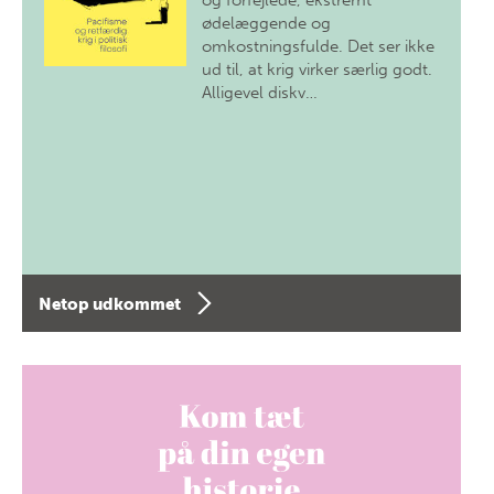
og forfejlede, ekstremt
ødelæggende og
omkostningsfulde. Det ser ikke
ud til, at krig virker særlig godt.
Alligevel diskv…
Netop udkommet