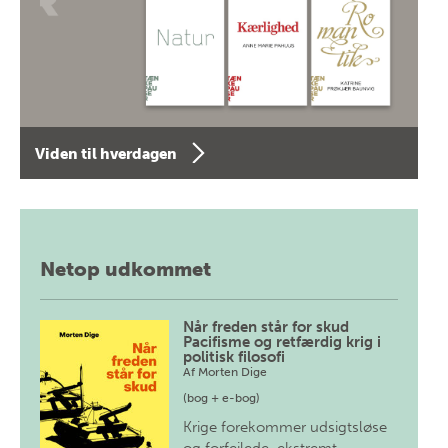
Viden til hverdagen
Netop udkommet
Når freden står for skud
Pacifisme og retfærdig krig i
politisk filosofi
Af
Morten Dige
(bog + e-bog)
Krige forekommer udsigtsløse