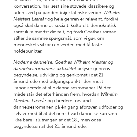
konversation, har læst sine støvede klassikere og
uden sved på panden bøjer latinske verber.
Wilhelm
Meisters Læreår
og hele genren er relevant, fordi vi
også skal danne os socialt, kulturelt, demokratisk
samt ikke mindst digitalt, og fordi Goethes roman
stiller de samme spørgsmål, som vi gør, om
menneskets vilkår i en verden med få faste
holdepunkter.
Moderne dannelse. Goethes Wilhelm Meister og
dannelsesromanens
aktualitet
belyser genrens
begyndelse, udvikling og genkomst i det 21.
århundrede med udgangspunkt i den mest
kanoniserede af alle dannelsesromaner. På den
måde står det efterhånden frem, hvordan
Wilhelm
Meisters Læreår
og i bredere forstand
dannelsesromanen på én gang afprøver, udfolder og
selv er med til at definere, hvad dannelse kan være,
ikke bare i slutningen af det 18., men også i
begyndelsen af det 21. århundrede.