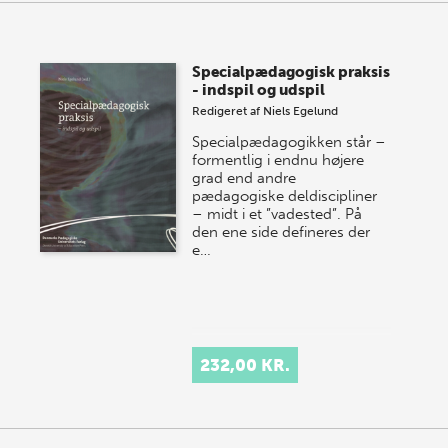
Specialpædagogisk praksis
- indspil og udspil
Redigeret af
Niels Egelund
Specialpædagogikken står –
formentlig i endnu højere
grad end andre
pædagogiske deldiscipliner
– midt i et ”vadested”. På
den ene side defineres der
e…
232,00 KR.