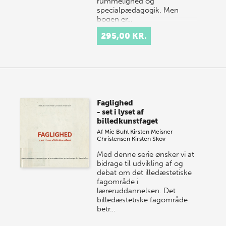
rummelighed og
specialpædagogik. Men
bogen er…
295,00 KR.
Faglighed
- set i lyset af
billedkunstfaget
Af
Mie Buhl
Kirsten Meisner
Christensen
Kirsten Skov
Med denne serie ønsker vi at
bidrage til udvikling af og
debat om det illedæstetiske
fagområde i
læreruddannelsen. Det
billedæstetiske fagområde
betr…