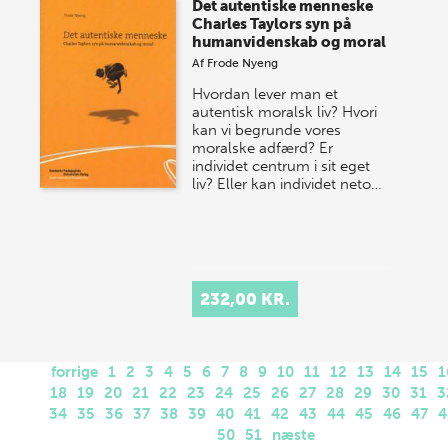
Det autentiske menneske
Charles Taylors syn på
humanvidenskab og moral
Af
Frode Nyeng
Hvordan lever man et
autentisk moralsk liv? Hvori
kan vi begrunde vores
moralske adfærd? Er
individet centrum i sit eget
liv? Eller kan individet neto…
232,00 KR.
forrige
1
2
3
4
5
6
7
8
9
10
11
12
13
14
15
1
18
19
20
21
22
23
24
25
26
27
28
29
30
31
3
34
35
36
37
38
39
40
41
42
43
44
45
46
47
4
50
51
næste