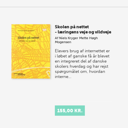
Skolen på nettet
- læringens veje og vildveje
Af
Niels Kryger
Mette Høgh
Mogensen
Elevers brug af internettet er
i løbet af ganske få år blevet
en integreret del af danske
skolers hverdag og har rejst
spørgsmålet om, hvordan
interne…
155,00 KR.