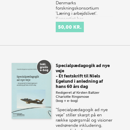
Denmarks
forskningskonsortium
'Læring i arbejdslivet'.
Konsortiet har…
50,00 KR.
Specialpædagogik ad nye
veje
- Et festskrift til Niels
Egelund i anledning af
hans 60 års dag
Redigeret af
Kirsten Baltzer
Charlotte Ringsmose
(bog + e-bog)
"Specialpædagogik ad nye
veje" stiller skarpt på en
række spørgsmål og visioner
vedrørende inkludering,