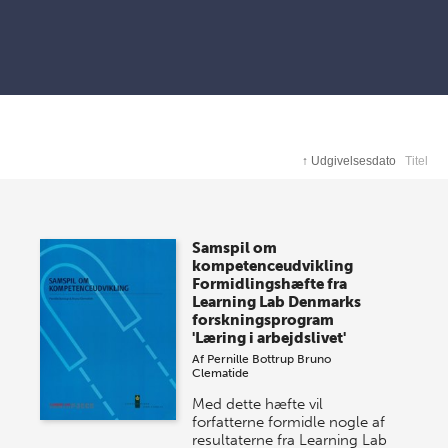
↑
Udgivelsesdato
Titel
Samspil om
kompetenceudvikling
Formidlingshæfte fra
Learning Lab Denmarks
forskningsprogram
'Læring i arbejdslivet'
Af
Pernille Bottrup
Bruno
Clematide
Med dette hæfte vil
forfatterne formidle nogle af
resultaterne fra Learning Lab