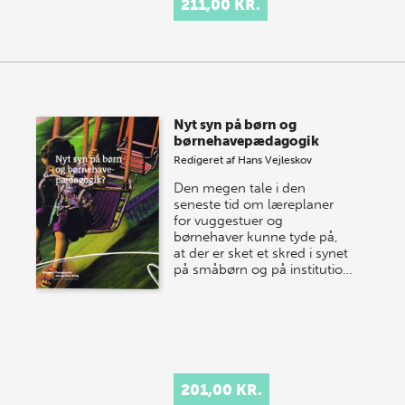
211,00 KR.
Nyt syn på børn og
børnehavepædagogik
Redigeret af
Hans Vejleskov
Den megen tale i den
seneste tid om læreplaner
for vuggestuer og
børnehaver kunne tyde på,
at der er sket et skred i synet
på småbørn og på institutio…
201,00 KR.