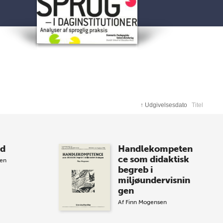
↑
Udgivelsesdato
Titel
nd
Handlekompeten
ce som didaktisk
en
begreb i
miljøundervisnin
gen
Af
Finn Mogensen