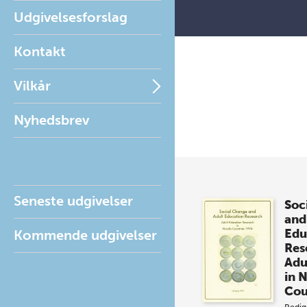
Udgivelsesforslag
Kontakt
Vilkår
Nyhedsbrev
Seneste udgivelser
Soc
and
Edu
Kommende udgivelser
Res
Adu
in 
Cou
Redig