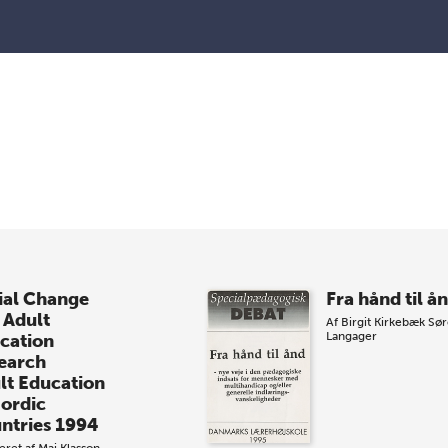
ial Change
Fra hånd til å
 Adult
Af
Birgit Kirkebæk
Sør
Langager
cation
earch
lt Education
Nordic
ntries 1994
eret af
Maj Klasson