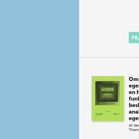
76
Om 
ege
en h
fun
bes
ana
ege
Af
Jø
Thoma