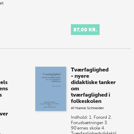
et
87,00 KR.
Tværfaglighed
- nyere
els
didaktiske tanker
ens
om
s
tværfaglighed i
folkeskolen
Af
Hanne Schneider
ver
Indhold: 1. Forord 2.
Forudsætninger 3.
90'ernes skole 4.
Tværfaglighedsdidaktik
n