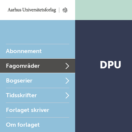
Abonnement
DPU
Fagområder
Bogserier
Tidsskrifter
Forlaget skriver
Om forlaget