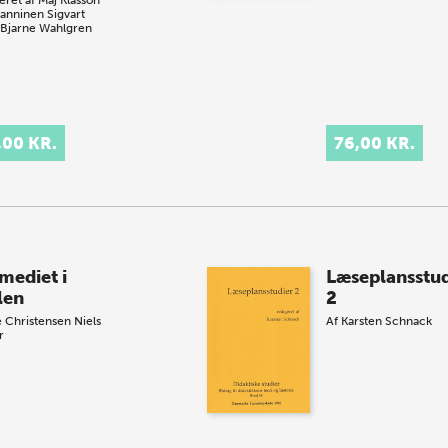
Manninen
Sigvart
Bjarne Wahlgren
,00 KR.
76,00 KR.
mediet i
Læseplansstud
len
2
 Christensen
Niels
Af
Karsten Schnack
r