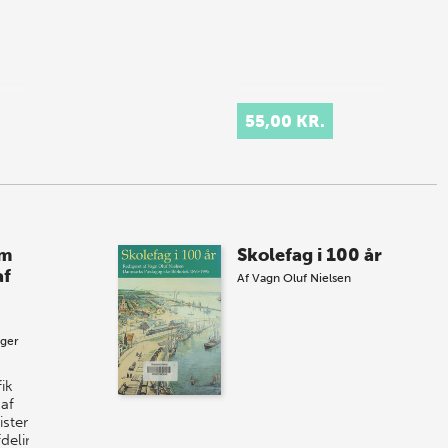
55,00 KR.
om
Skolefag i 100 år
af
Af
Vagn Oluf Nielsen
nger
ik
 af
steriets
deling