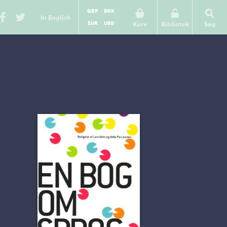
GBP
DKK
In English
EUR
USD
Kurv
Bibliotek
Søg