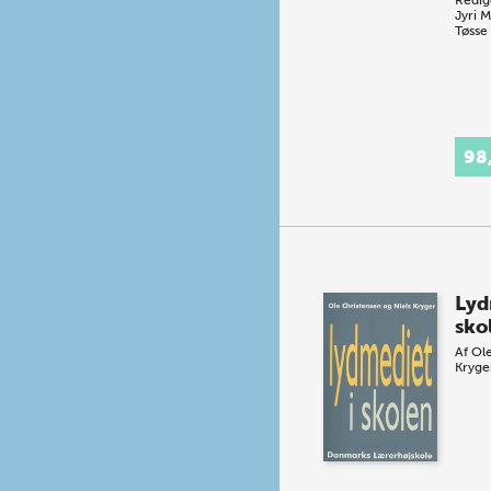
Jyri 
Tøsse
98
Lyd
sko
Af
Ole
Kryge