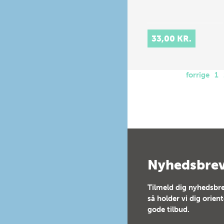
33,00 KR.
forrige
1
Nyhedsbre
Tilmeld dig nyhedsbre
så holder vi dig orien
gode tilbud.