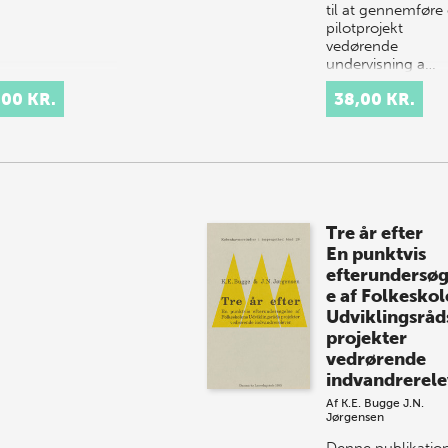
til at gennemføre 
pilotprojekt
vedørende
undervisning a…
,00 KR.
38,00 KR.
Tre år efter
En punktvis
efterundersøg
e af Folkeskol
Udviklingsråd
projekter
vedrørende
indvandrerele
Af
K.E. Bugge
J.N.
Jørgensen
Denne publikatio