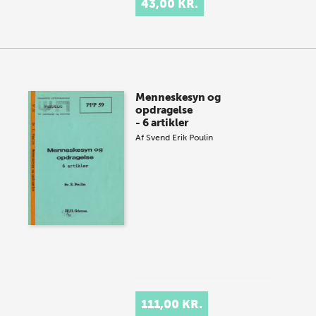
43,00 KR.
Menneskesyn og
opdragelse
- 6 artikler
Af
Svend Erik Poulin
111,00 KR.