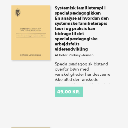
Systemisk familieterapi i
specialpædagogikken
En analyse af hvordan den
systemiske familieterapis
teori og praksis kan
bidrage til det
specialpædagogiske
arbejdsfelts
videreudvikling
Af
Peter Rodney-Jensen
Specialpædagogisk bistand
overfor børn med
vanskeligheder har desværre
ikke altid den ønskede
virkning. Børn får ikke lært at
læse på trods af intens…
49,00 KR.