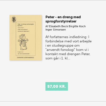
Peter - en dreng med
sprogforstyrrelser
Af
Elisabeth Beck
Birgitte Koch
Inger Simonsen
Af forfatternes indledning: I
forbindelse med vort arbejde
i en studiegruppe om
"anvendt fonologi" kom vi i
kontakt med drengen Peter,
som går i 1. kl…
57,00 KR.