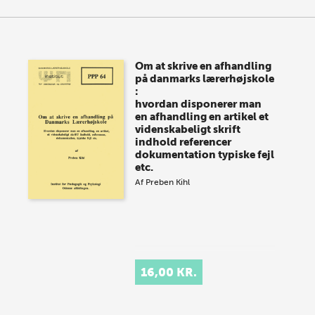
Om at skrive en afhandling
på danmarks lærerhøjskole
:
hvordan disponerer man
en afhandling en artikel et
videnskabeligt skrift
indhold referencer
dokumentation typiske fejl
etc.
Af
Preben Kihl
16,00 KR.