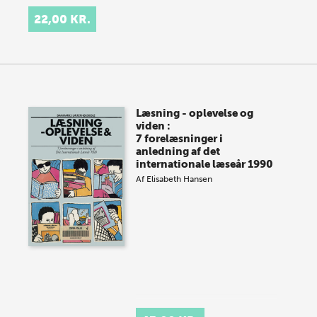
22,00 KR.
Læsning - oplevelse og
viden :
7 forelæsninger i
anledning af det
internationale læseår 1990
Af
Elisabeth Hansen