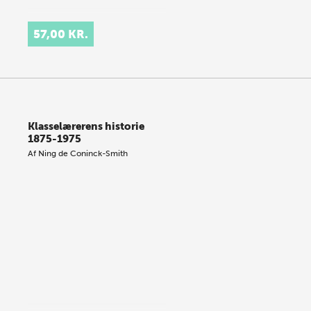
57,00 KR.
Klasselærerens historie
1875-1975
Af
Ning de Coninck-Smith