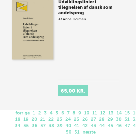
Udviklingslinier i
tilegnelsen af dansk som
andetsprog
Af
Anne Holmen
65,00 KR.
forrige
1
2
3
4
5
6
7
8
9
10
11
12
13
14
15
1
18
19
20
21
22
23
24
25
26
27
28
29
30
31
3
34
35
36
37
38
39
40
41
42
43
44
45
46
47
4
50
51
næste