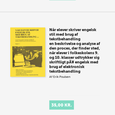
Når elever skriver engelsk
stil med brug af
tekstbehandling
en beskrivelse og analyse af
den proces, der finder sted,
når elever i folkeskolens 9.
og 10. klasser udtrykker sig
skriftligt pÃ¥ engelsk med
brug af elektronisk
tekstbehandling
Af
Erik Poulsen
35,00 KR.