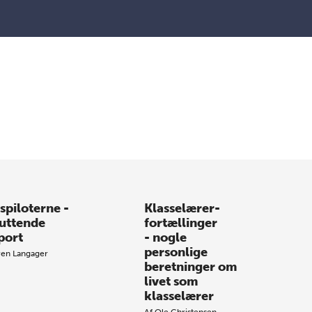
spiloterne -
Klasselærer-
luttende
fortællinger
port
- nogle
personlige
ren Langager
beretninger om
livet som
klasselærer
Af
Ole Christensen