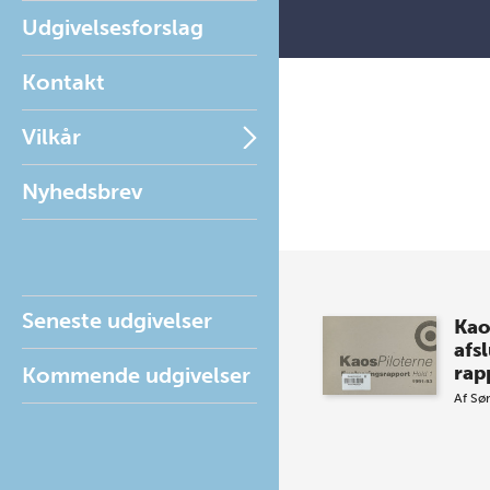
Udgivelsesforslag
Kontakt
Vilkår
Nyhedsbrev
Seneste udgivelser
Kao
afs
rap
Kommende udgivelser
Af
Sø