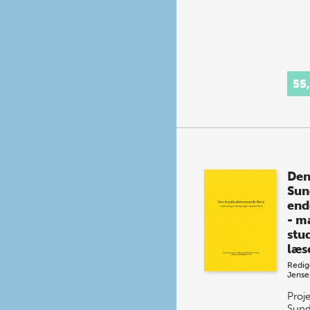
55
De
Sun
end
- m
stu
læs
Redig
Jense
Proj
Sun