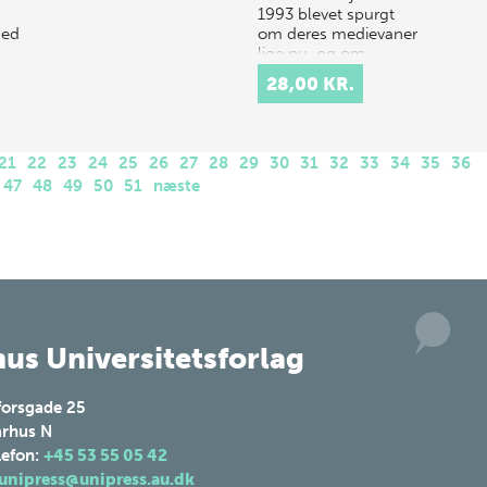
1993 blevet spurgt
med
om deres medievaner
lige nu, og om…
28,00 KR.
21
22
23
24
25
26
27
28
29
30
31
32
33
34
35
36
47
48
49
50
51
næste
us Universitetsforlag
forsgade 25
rhus N
lefon:
+45 53 55 05 42
unipress@unipress.au.dk