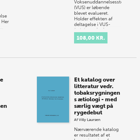
Voksenuddannelsesstøtte
(VUS) er løbende
blevet evalueret.
lse
Holder effekten af
 Her
deltagelse i VUS-
k…
forløb også på
længere sigt? I denne
108,00 KR.
rapport red…
de
Et katalog over
litteratur vedr.
tobaksrygningen
s ætiologi - med
sen
særlig vægt på
rygedebut
Af
Villy Laursen
Nærværende katalog
er resultatet af et