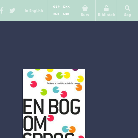
GBP
DKK
In English
EUR
USD
Kurv
Bibliotek
Søg