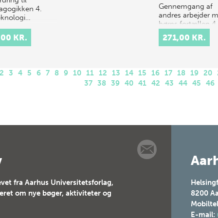
Gennemgang af
gogikken 4.
andres arbejder 
eknologi…
børns fortællen 4.
Den t…
,00 KR.
271,00 KR.
2
3
4
5
6
7
8
9
10
11
12
13
14
15
16
17
18
19
20
37
38
39
40
41
42
43
44
45
46
v
Aarh
vet fra Aarhus Universitetsforlag,
Helsing
teret om nye bøger, aktiviteter og
8200
Aa
Mobilte
E-mail: