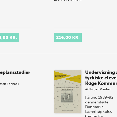
3,00 KR.
216,00 KR.
eplansstudier
Undervisning 
tyrkiske elever
Køge Kommu
sten Schnack
Af
Jørgen Gimbel
I årene 1989-92
gennemførte
Danmarks
Lærerhøjskoles
Center for