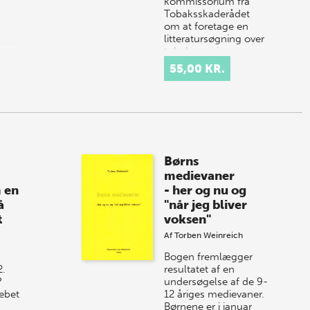
kommissorium fra
Tobaksskaderådet
om at foretage en
litteratursøgning over
tobaksrygnings
ætiologi, med særlig…
55,00 KR.
Børns
medievaner
 en
- her og nu og
å
"når jeg bliver
t
voksen"
Af
Torben Weinreich
Bogen fremlægger
2.
resultatet af en
?
undersøgelse af de 9-
ebet
12 åriges medievaner.
Børnene er i januar