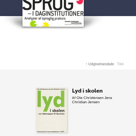
↑
Udgivelsesdato
Titel
Lyd i skolen
Af
Ole Christensen
Jens
Christian Jensen