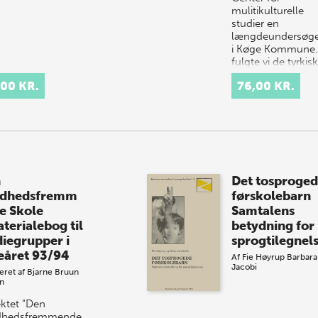
mulitikulturelle
studier en
længdeundersøge
i Køge Kommune.
fulgte vi de tyrkis
,00 KR.
76,00 KR.
n
Det tosproge
dhedsfremm
førskolebarn
e Skole
Samtalens
aterialebog til
betydning for
diegrupper i
sprogtilegnel
eåret 93/94
Af
Fie Høyrup
Barbara
Jacobi
eret af
Bjarne Bruun
n
ektet "Den
dhedsfremmende