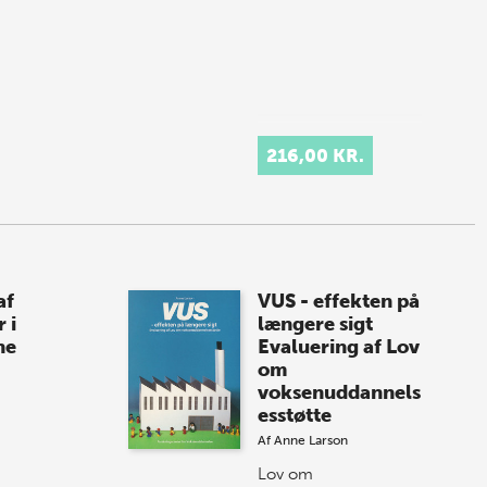
216,00 KR.
af
VUS - effekten på
 i
længere sigt
ne
Evaluering af Lov
om
voksenuddannels
esstøtte
Af
Anne Larson
Lov om