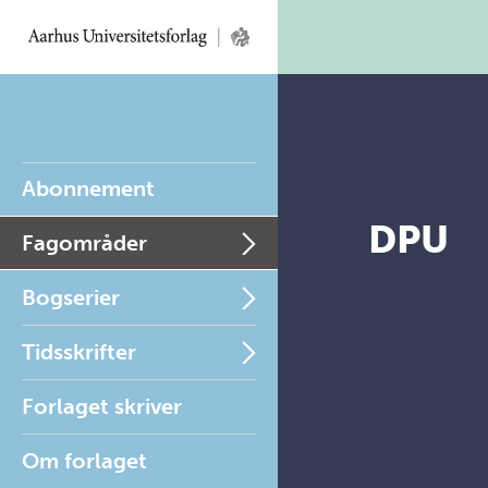
Abonnement
DPU
Fagområder
Bogserier
Tidsskrifter
Forlaget skriver
Om forlaget