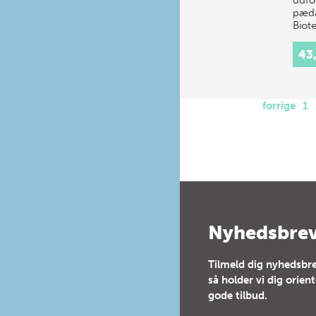
pæda
Biot
43
forrige
1
Nyhedsbre
Tilmeld dig nyhedsbre
så holder vi dig orien
gode tilbud.