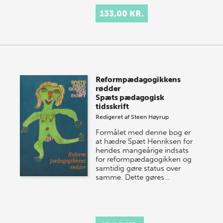
133,00 KR.
Reformpædagogikkens
rødder
Spæts pædagogisk
tidsskrift
Redigeret af
Steen Høyrup
Formålet med denne bog er
at hædre Spæt Henriksen for
hendes mangeårige indsats
for reformpædagogikken og
samtidig gøre status over
samme. Dette gøres…