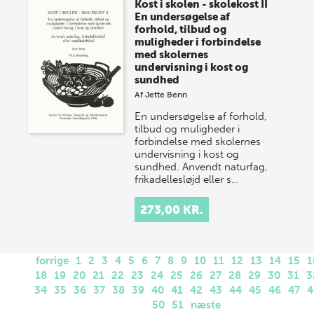
Kost i skolen - skolekost II
En undersøgelse af
forhold, tilbud og
muligheder i forbindelse
med skolernes
undervisning i kost og
sundhed
Af
Jette Benn
En undersøgelse af forhold,
tilbud og muligheder i
forbindelse med skolernes
undervisning i kost og
sundhed. Anvendt naturfag,
frikadellesløjd eller s…
273,00 KR.
forrige
1
2
3
4
5
6
7
8
9
10
11
12
13
14
15
1
18
19
20
21
22
23
24
25
26
27
28
29
30
31
3
34
35
36
37
38
39
40
41
42
43
44
45
46
47
4
50
51
næste