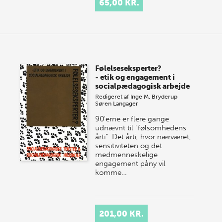
65,00 KR.
Følelseseksperter?
- etik og engagement i
socialpædagogisk arbejde
Redigeret af
Inge M. Bryderup
Søren Langager
90'erne er flere gange
udnævnt til "følsomhedens
årti". Det årti, hvor nærværet,
sensitiviteten og det
medmenneskelige
engagement påny vil
komme…
201,00 KR.