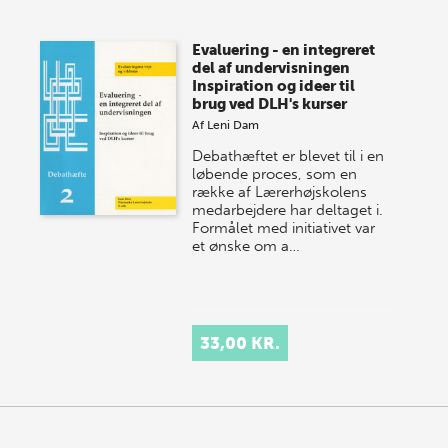
Evaluering - en integreret
del af undervisningen
Inspiration og ideer til
brug ved DLH's kurser
Af
Leni Dam
Debathæftet er blevet til i en
løbende proces, som en
række af Lærerhøjskolens
medarbejdere har deltaget i.
Formålet med initiativet var
et ønske om a…
33,00 KR.