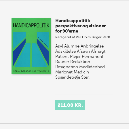
Handicappolitik
perspektiver og visioner
for 90'erne
Redigeret af
Per Holm
Birger Perlt
Asyl Alumne Anbringelse
Adskillelse Afsavn Afmagt
Patient Plejer Permanent
Rutiner Reduktion
Resignation Medlidenhed
Marionet Medicin
Spændetrøje Ster…
211,00 KR.