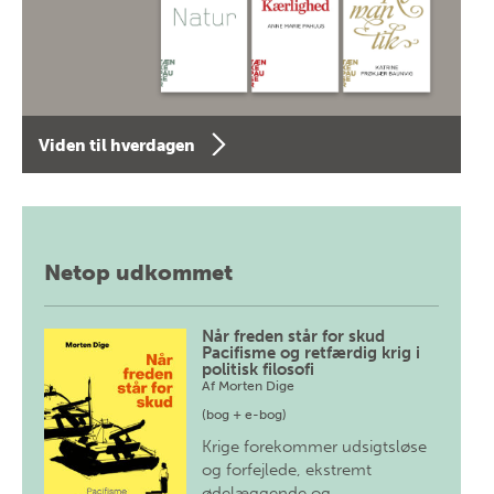
Viden til hverdagen
Netop udkommet
Når freden står for skud
Pacifisme og retfærdig krig i
politisk filosofi
Af
Morten Dige
(bog + e-bog)
Krige forekommer udsigtsløse
og forfejlede, ekstremt
ødelæggende og