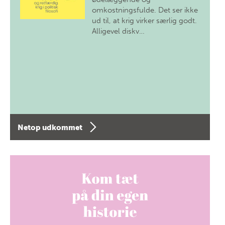
omkostningsfulde. Det ser ikke
ud til, at krig virker særlig godt.
Alligevel diskv…
Netop udkommet