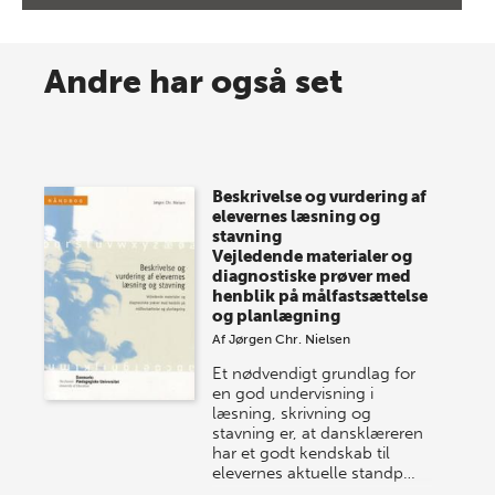
8 maj 2026
Spar op til 70% til sommer-
Andre har også set
lagersalg!
Vi gentager succesen og inviterer igen i år til vores
store sommer-lagersalg, så sæt kryds i kalenderen
Beskrivelse og vurdering af
onsdag den 10. j…
elevernes læsning og
stavning
Vejledende materialer og
diagnostiske prøver med
henblik på målfastsættelse
og planlægning
Af
Jørgen Chr. Nielsen
Et nødvendigt grundlag for
en god undervisning i
læsning, skrivning og
stavning er, at dansklæreren
har et godt kendskab til
elevernes aktuelle standp…