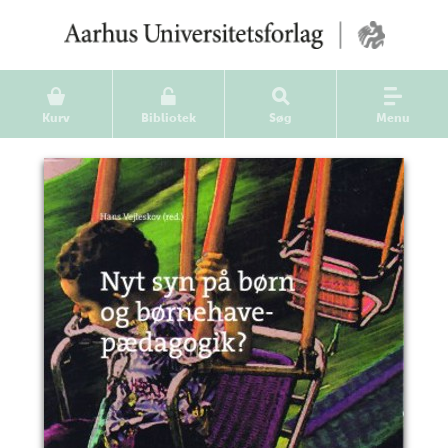
Kurv
Bibliotek
Søg
Menu