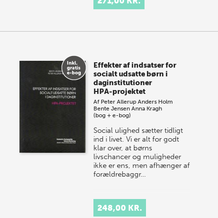
271,00 KR.
Effekter af indsatser for
socialt udsatte børn i
daginstitutioner
HPA-projektet
Af
Peter Allerup
Anders Holm
Bente Jensen
Anna Kragh
(bog + e-bog)
Social ulighed sætter tidligt
ind i livet. Vi er alt for godt
klar over, at børns
livschancer og muligheder
ikke er ens, men afhænger af
forældrebaggr…
248,00 KR.