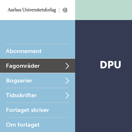
Abonnement
DPU
Fagområder
Bogserier
Tidsskrifter
Forlaget skriver
Om forlaget