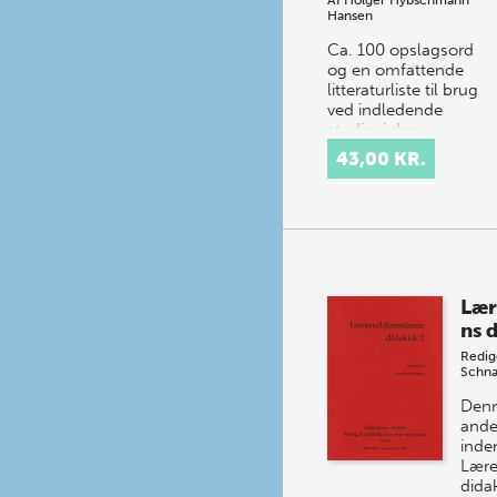
Hansen
Ca. 100 opslagsord
og en omfattende
litteraturliste til brug
ved indledende
studier i den
kulturhistoriske skole
43,00 KR.
og
virksomhedsteorien.
Studiehåndbog…
Lær
ns 
Redig
Schn
Denn
ande
inden
Lære
dida