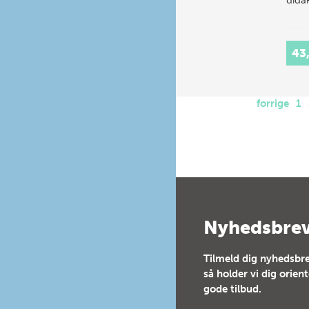
43
forrige
1
Nyhedsbre
Tilmeld dig nyhedsbre
så holder vi dig orien
gode tilbud.