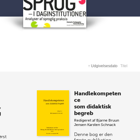
↑
Udgivelsesdato
Titel
Handlekompeten
ce
,
som didaktisk
g
begreb
Redigeret af
Bjarne Bruun
Jensen
Karsten Schnack
Denne bog er den
ørst
første publikation