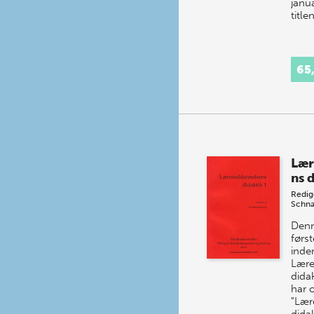
janu
title
65
Lær
ns d
Redig
Schn
Denn
først
inden
Lære
dida
har o
"Lær
didak