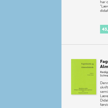
har o
"Lær
didak
43
Fag
Alm
Redig
Schn
Denn
skrif
semin
Lære
Dida
først