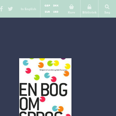
GBP
DKK
In English
EUR
USD
Kurv
Bibliotek
Søg