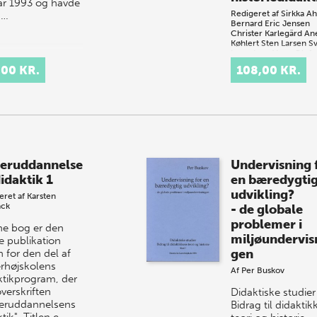
ar 1993 og havde
Redigeret af
Sirkka A
n…
Bernard Eric Jensen
Christer Karlegärd
An
Køhlert
Sten Larsen
Sv
Lorentzen
Vagn Oluf
Nielsen
,00 KR.
108,00 KR.
eruddannelse
Undervisning 
idaktik 1
en bæredygti
udvikling?
eret af
Karsten
ack
- de globale
problemer i
e bog er den
miljøundervis
e publikation
gen
 for den del af
rhøjskolens
Af
Per Buskov
ktikprogram, der
verskriften
Didaktiske studier
eruddannelsens
Bidrag til didakti
tik". Titlen e…