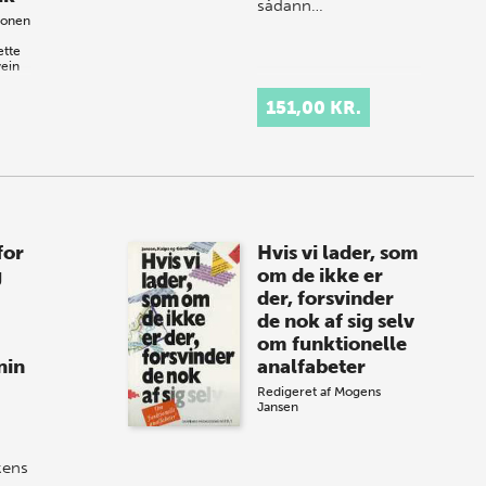
sådann…
honen
ette
ein
151,00 KR.
for
Hvis vi lader, som
g
om de ikke er
der, forsvinder
de nok af sig selv
om funktionelle
nin
analfabeter
Redigeret af
Mogens
Jansen
kkens