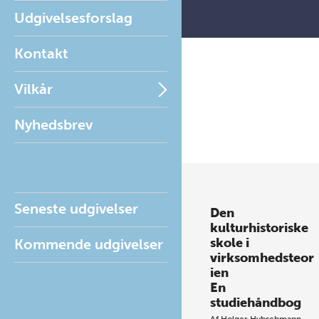
Udgivelsesforslag
Kontakt
Vilkår
Nyhedsbrev
Seneste udgivelser
Den
kulturhistoriske
skole i
Kommende udgivelser
virksomhedsteor
ien
En
studiehåndbog
Af
Holger Hybschmann