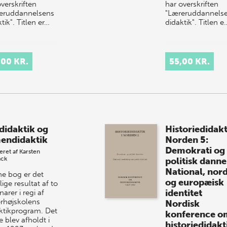
verskriften
har overskriften
eruddannelsens
"Læreruddannels
tik". Titlen er…
didaktik". Titlen e
,00 KR.
55,00 KR.
didaktik og
Historiedidakt
endidaktik
Norden 5:
Demokrati og
eret af
Karsten
ack
politisk danne
National, nord
e bog er det
og europæisk
tlige resultat af to
identitet
arer i regi af
rhøjskolens
Nordisk
ktikprogram. Det
konference o
e blev afholdt i
historiedidakt