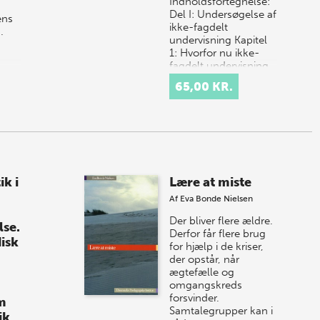
Indholdsfortegnelse:
Del I: Undersøgelse af
ens
ikke-fagdelt
…
undervisning Kapitel
1: Hvorfor nu ikke-
fagdelt undervisning
Kapitel 2:
65,00 KR.
Undersøgelsens me…
ik i
Lære at miste
Af
Eva Bonde Nielsen
Der bliver flere ældre.
lse.
Derfor får flere brug
isk
for hjælp i de kriser,
der opstår, når
ægtefælle og
omgangskreds
forsvinder.
m
Samtalegrupper kan i
ik