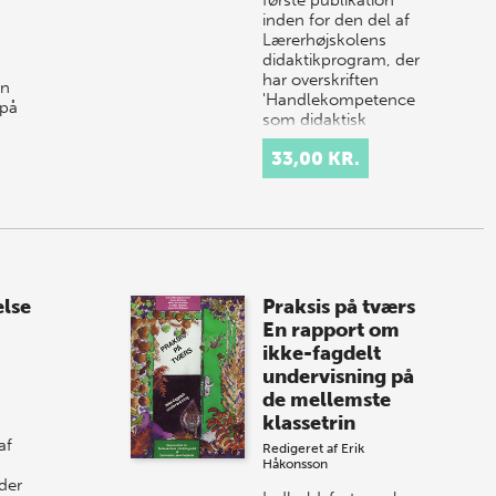
inden for den del af
Lærerhøjskolens
didaktikprogram, der
har overskriften
en
'Handlekompetence
 på
som didaktisk
begreb…
d…
33,00 KR.
lse
Praksis på tværs
En rapport om
ikke-fagdelt
undervisning på
de mellemste
n
klassetrin
af
Redigeret af
Erik
Håkonsson
der