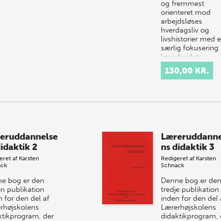
og fremmest
orienteret mod
arbejdsløses
hverdagsliv og
livshistorier med 
særlig fokusering
lønarbejdets,
husarbejdets, ud
130,00 KR.
eruddannelse
Læreruddanne
didaktik 2
ns didaktik 3
eret af
Karsten
Redigeret af
Karsten
ack
Schnack
e bog er den
Denne bog er de
n publikation
tredje publikation
 for den del af
inden for den del 
rhøjskolens
Lærerhøjskolens
ktikprogram, der
didaktikprogram, 