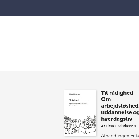
Til rådighed
Om
arbejdsløshed
uddannelse o
hverdagsliv
Af
Litha Christiansen
Afhandlingen er f