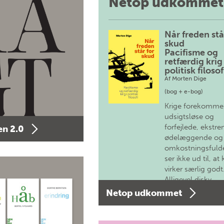
Netop udkommet
Når freden stå
skud
Pacifisme og
retfærdig krig 
politisk filosof
Af
Morten Dige
(bog + e-bog)
Krige forekomme
udsigtsløse og
forfejlede, ekstre
n 2.0
ødelæggende og
omkostningsfulde
ser ikke ud til, at 
virker særlig godt
Alligevel diskv…
Netop udkommet