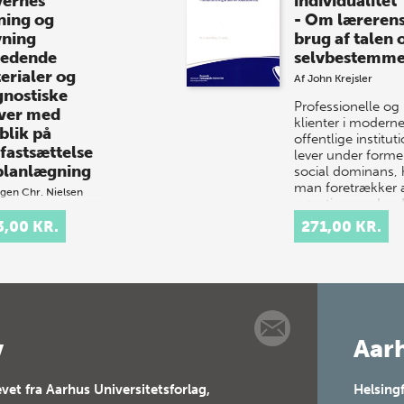
vernes
individualitet
ning og
- Om læreren
vning
brug af talen
ledende
selvbestemme
erialer og
Af
John Krejsler
gnostiske
Professionelle og
ver med
klienter i modern
blik på
offentlige institut
fastsættelse
lever under former
planlægning
social dominans, 
man foretrækker 
gen Chr. Nielsen
gøre ting med ord
ødvendigt
sted…
3,00 KR.
271,00 KR.
dlag for en god
rvisning i
ing, skrivning og
ing er, at
klæreren har et
 kendskab til
ernes aktuelle
v
Aarh
dp…
vet fra Aarhus Universitetsforlag,
Helsing