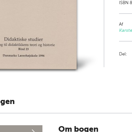
ISBN 8
Af
Karst
Del:
ogen
Om bogen