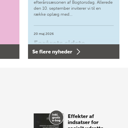
efterårssæsonen af Bogtorsdag. Allerede
den 10. september inviterer vi til en
række oplæg med…
20 maj 2026
Forårets sidste
Se flere nyheder
Bogtorsdag 11. juni
Forårets sidste Bogtorsdag 11. juni Vær
med, når vi sammen med Det Kgl.
Bibliotek i Aarhus fejrer forfatterne bag
vores nyes…
8 maj 2026
Spar op til 70% til
Effekter af
sommer-lagersalg!
indsatser for