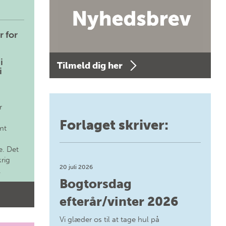
r for
i
Tilmeld dig her
i
r
Forlaget skriver:
mt
. Det
krig
20 juli 2026
.
Bogtorsdag
efterår/vinter 2026
Vi glæder os til at tage hul på