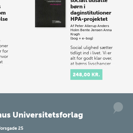
socialt udsatte
Vi gentager succesen og inviterer igen i
s
børn i
år til vores store sommer-lagersalg,
 om
daginstitutioner
så sæt kryds i kalenderen onsdag den
lse
HPA-projektet
10. j…
Af
Peter Allerup
Anders
Holm
Bente Jensen
Anna
Kragh
(bog + e-bog)
e
ioner
Social ulighed sætter
 for
tidligt ind i livet. Vi er
hvor
alt for godt klar over,
at
at børns livschancer
 i
og muligheder ikke er
ens, men afhænger af
248,00 KR.
forældrebaggr…
us Universitetsforlag
forsgade 25