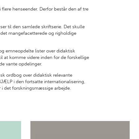
lere henseender. Derfor består den af tre
r til den samlede skriftserie. Det skulle
r det mangefacetterede og righoldige
g emneopdelte lister over didaktisk
til at komme videre inden for de forskellige
de vante opdelinger.
sk ordbog over didaktisk relevante
ÆLP i den fortsatte internationalisering,
år i det forskningsmæssige arbejde.