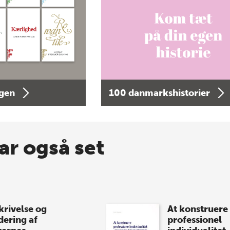
agen
100 danmarkshistorier
ar også set
krivelse og
At konstruere
dering af
professionel