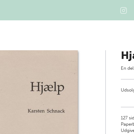
Hj
En del
Udsolg
127
si
Paper
Udgive