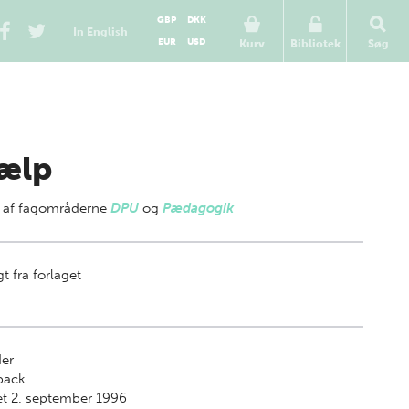
GBP
DKK
In English
EUR
USD
Kurv
Bibliotek
Søg
ælp
 af
fagområderne
DPU
og
Pædagogik
t fra forlaget
der
back
t 2. september 1996