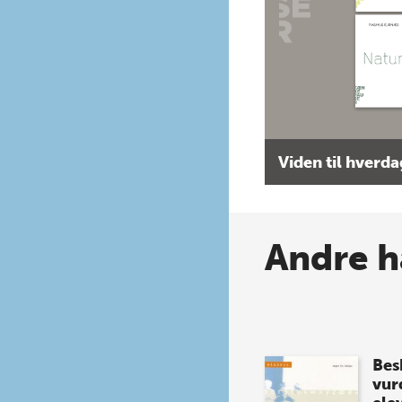
Viden til hverd
Andre h
Bes
vur