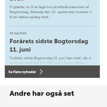
Vi glæder os til at tage hul på efterårssæsonen af
Bogtorsdag. Allerede den 10. september inviterer vi
til en række oplæg med…
20 maj 2026
Forårets sidste Bogtorsdag
11. juni
Forårets sidste Bogtorsdag 11. juni Vær med, når vi
sammen med Det Kgl. Bibliotek i Aarhus fejrer
forfatterne bag vores nyes…
Se flere nyheder
8 maj 2026
Spar op til 70% til sommer-
Andre har også set
lagersalg!