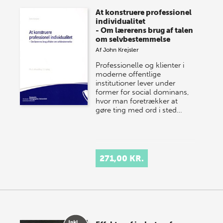
At konstruere professionel
individualitet
- Om lærerens brug af talen
om selvbestemmelse
Af
John Krejsler
Professionelle og klienter i
moderne offentlige
institutioner lever under
former for social dominans,
hvor man foretrækker at
gøre ting med ord i sted…
271,00 KR.