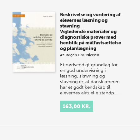
Vi gentager succesen og inviterer igen i år til vores
store sommer-lagersalg, så sæt kryds i kalenderen
Beskrivelse og vurdering af
onsdag den 10. j…
elevernes læsning og
stavning
Vejledende materialer og
diagnostiske prøver med
henblik på målfastsættelse
og planlægning
Af
Jørgen Chr. Nielsen
Et nødvendigt grundlag for
en god undervisning i
læsning, skrivning og
stavning er, at dansklæreren
har et godt kendskab til
elevernes aktuelle standp…
163,00 KR.