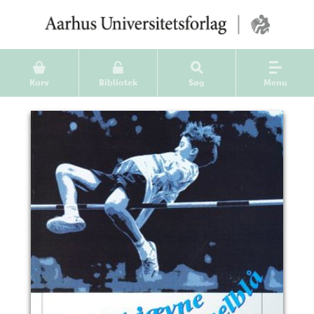
Kurv
Bibliotek
Søg
Menu