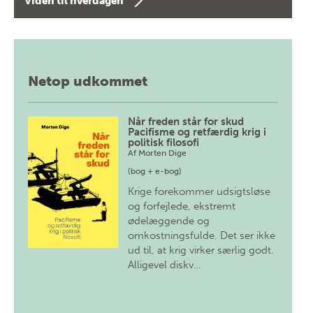
Viden til hverdagen
Netop udkommet
Når freden står for skud
Pacifisme og retfærdig krig i
politisk filosofi
Af
Morten Dige
(bog + e-bog)
Krige forekommer udsigtsløse
og forfejlede, ekstremt
ødelæggende og
omkostningsfulde. Det ser ikke
ud til, at krig virker særlig godt.
Alligevel diskv…