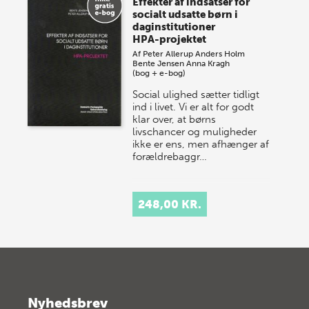
Effekter af indsatser for
socialt udsatte børn i
daginstitutioner
HPA-projektet
Af
Peter Allerup
Anders Holm
Bente Jensen
Anna Kragh
(bog + e-bog)
Social ulighed sætter tidligt
ind i livet. Vi er alt for godt
klar over, at børns
livschancer og muligheder
ikke er ens, men afhænger af
forældrebaggr…
248,00 KR.
Nyhedsbrev