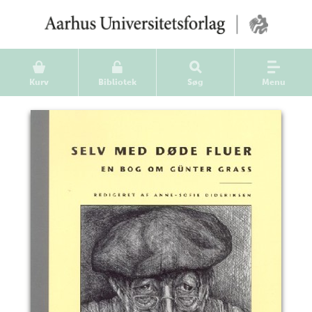
Kurv
Bibliotek
Søg
Menu