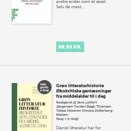
andre ender som et æsel.
Selv de mest…
59,95 KR.
Grøn litteraturhistorie
Økokritiske genlæsninger
fra middelalder til i dag
Redigeret af
Jens Lohfert
Jørgensen
Torsten Bøgh Thomsen
Tobias Skiveren
Simona Zetterberg-
Nielsen
(bog + e-bog)
Dansk litteratur har for