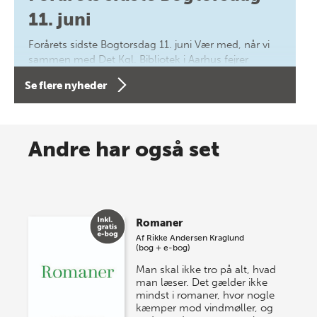
11. juni
Forårets sidste Bogtorsdag 11. juni Vær med, når vi
sammen med Det Kgl. Bibliotek i Aarhus fejrer
forfatterne bag vores nyes…
Se flere nyheder
8 maj 2026
Spar op til 70% til sommer-
Andre har også set
lagersalg!
Vi gentager succesen og inviterer igen i år til vores
store sommer-lagersalg, så sæt kryds i kalenderen
Romaner
onsdag den 10. j…
Af
Rikke Andersen Kraglund
(bog + e-bog)
Man skal ikke tro på alt, hvad
man læser. Det gælder ikke
mindst i romaner, hvor nogle
kæmper mod vindmøller, og