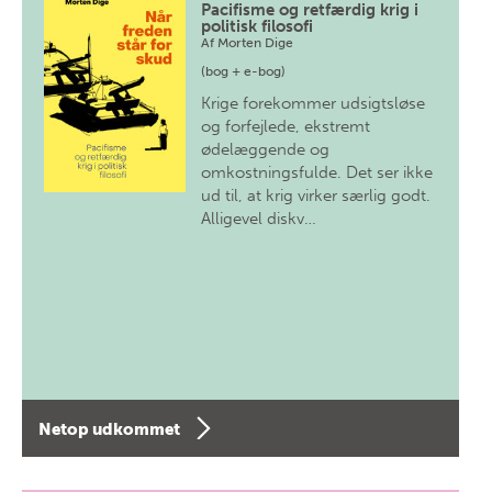
Pacifisme og retfærdig krig i
politisk filosofi
Af
Morten Dige
(bog + e-bog)
Krige forekommer udsigtsløse
og forfejlede, ekstremt
ødelæggende og
omkostningsfulde. Det ser ikke
ud til, at krig virker særlig godt.
Alligevel diskv…
Netop udkommet