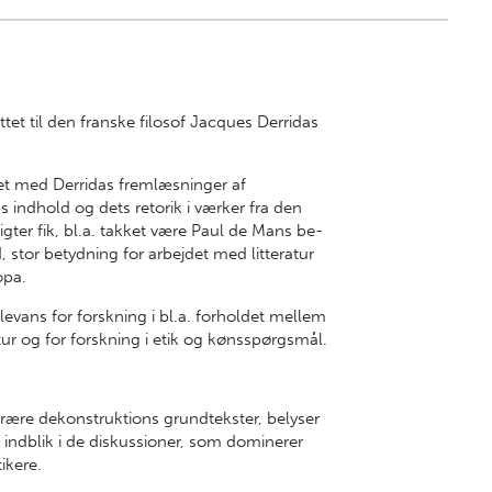
tet til den franske filosof Jacques Derridas
et med Derridas frem­læsninger af
 indhold og dets retorik i værker fra den
sigter fik­, bl.a. takket være Paul de Mans be­
 stor be­tydning for arbejdet med litteratur
ropa.
elevans for forskning i bl.a. forholdet mellem
tur og for forskning i etik og køns­spørgsmål.
erære dekonstruktions grundtekster, belyser
 indblik i de diskussioner, som dominerer
ikere.