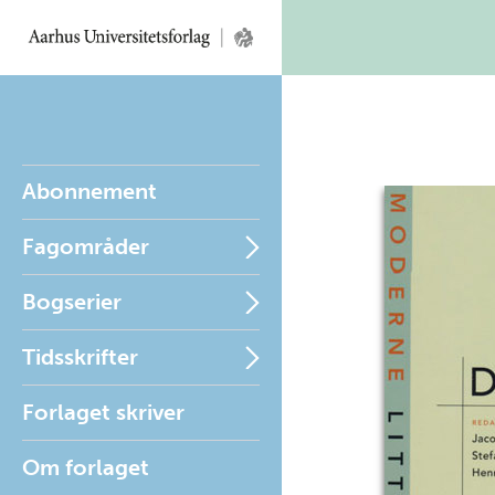
Abonnement
Fagområder
Bogserier
Tidsskrifter
Forlaget skriver
Om forlaget