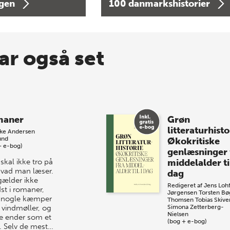
agen
100 danmarkshistorier
ar også set
maner
Grøn
litteraturhisto
kke Andersen
und
Økokritiske
+ e-bog)
genlæsninger 
skal ikke tro på
middelalder til
 hvad man læser.
dag
gælder ikke
Redigeret af
Jens Lohf
st i romaner,
Jørgensen
Torsten Bø
 nogle kæmper
Thomsen
Tobias Skive
vindmøller, og
Simona Zetterberg-
Nielsen
e ender som et
(bog + e-bog)
. Selv de mest…