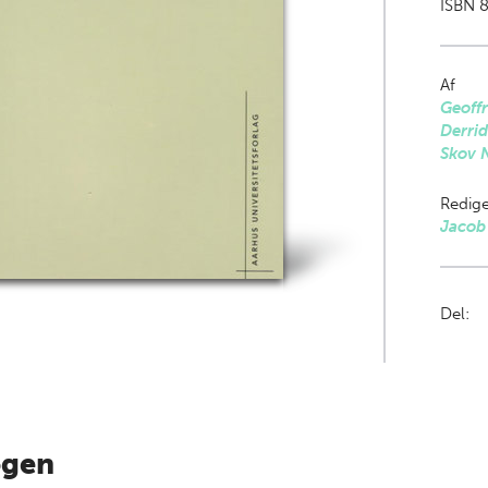
ISBN 8
Af
Geoff
Derri
Skov N
Redige
Jacob
Del:
ogen