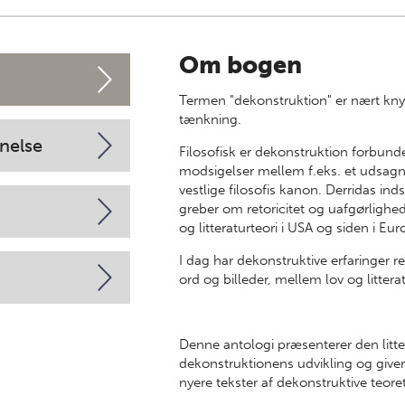
Om bogen
Termen "dekonstruktion" er nært knyt
tænkning.
nelse
Filosofisk er dekonstruktion forbund
modsigelser mellem f.eks. et udsagns
vestlige filosofis kanon. Derridas ind­
greber om retoricitet og uafgørlighed,
og littera­tur­teori i USA og siden i Eu
I dag har de­konstruktive erfaringer r
ord og billeder, mellem lov og littera
Denne antologi præsenterer den litt
dekonstruktionens udvikling og giver
nyere tekster af dekonstruktive teoret