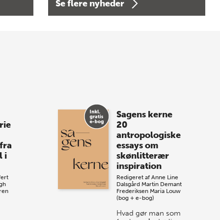
Se flere nyheder
Bogtorsdag 11. juni
Forårets sidste Bogtorsdag 11. juni Vær
med, når vi sammen med Det Kgl.
Bibliotek i Aarhus fejrer forfatterne bag
vores nyes…
8 maj 2026
Spar op til 70% til
Sagens kerne
sommer-lagersalg!
rie
20
antropologiske
Vi gentager succesen og inviterer igen i
fra
essays om
år til vores store sommer-lagersalg,
 i
skønlitterær
så sæt kryds i kalenderen onsdag den
inspiration
10. j…
ert
Redigeret af
Anne Line
gh
Dalsgård
Martin Demant
ren
Frederiksen
Maria Louw
(bog + e-bog)
Hvad gør man som