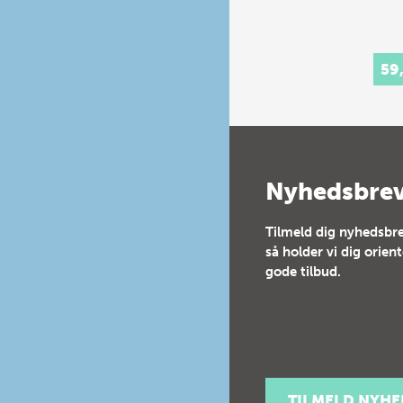
59
Nyhedsbre
Tilmeld dig nyhedsbre
så holder vi dig orien
gode tilbud.
TILMELD NYH