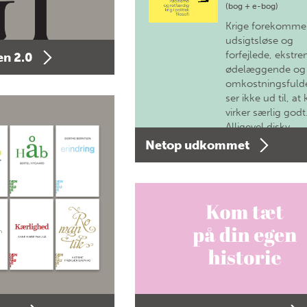
(bog + e-bog)
Krige forekomme
udsigtsløse og
forfejlede, ekstre
n 2.0
ødelæggende og
omkostningsfulde
ser ikke ud til, at 
virker særlig godt
Alligevel diskv…
Netop udkommet