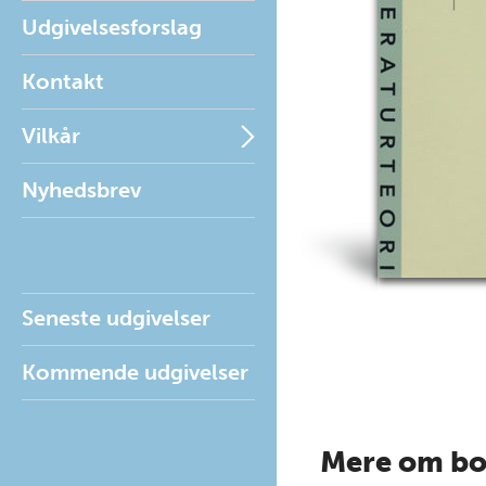
Udgivelsesforslag
Kontakt
Vilkår
Nyhedsbrev
Seneste udgivelser
Kommende udgivelser
Mere om b