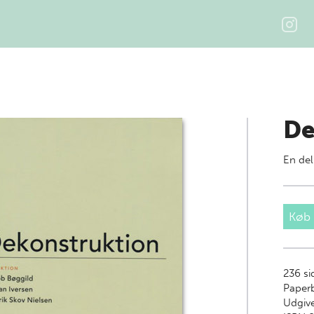
De
En del
Køb
236
si
Paper
Udgive