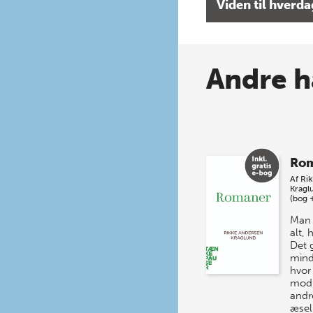
Viden til hverd
Andre h
Ro
Af
Ri
Kragl
(bog 
Man 
alt,
Det 
mind
hvor
mod 
andr
æsel