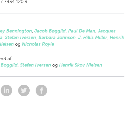
7 7934 120 9
rey Bennington
,
Jacob Bøggild
,
Paul De Man
,
Jacques
da
,
Stefan Iversen
,
Barbara Johnson
,
J. Hillis Miller
,
Henrik
ielsen
og
Nicholas Royle
ret af
 Bøggild
,
Stefan Iversen
og
Henrik Skov Nielsen