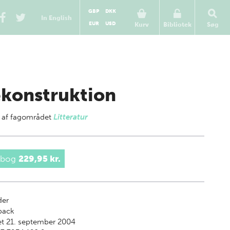
GBP
DKK
In English
EUR
USD
Kurv
Bibliotek
Søg
konstruktion
 af
fagområdet
Litteratur
 bog
229,95 kr.
der
back
t 21. september 2004