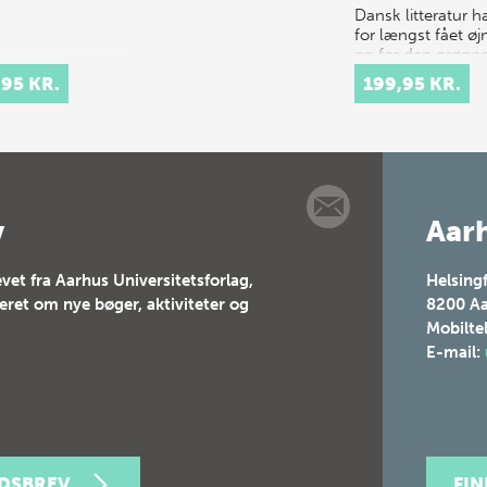
Dansk litteratur h
for længst fået ø
op for den grønn
dagsorden. I
,95 KR.
199,95 KR.
boghandlen er væ
af Theis Ørntoft 
Ursula Andkjær O
en fast del a…
v
Aarh
vet fra Aarhus Universitetsforlag,
Helsing
teret om nye bøger, aktiviteter og
8200
Aa
Mobilte
E-mail:
EDSBREV
FI