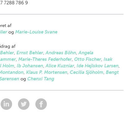
87 7288 786 9
ret af
ller
og
Marie-Louise Svane
drag af
 Behler
,
Ernst Behler
,
Andreas Böhn
,
Angela
hammer
,
Marie-Theres Federhofer
,
Otto Fischer
,
Isak
l Holm
,
Ib Johansen
,
Alice Kuzniar
,
Ide Hejlskov Larsen
,
 Montandon
,
Klaus P. Mortensen
,
Cecilia Sjöholm
,
Bengt
 Sørensen
og
Chenxi Tang