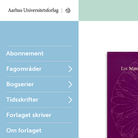
Abonnement
Fagområder
Bogserier
Tidsskrifter
Forlaget skriver
Om forlaget