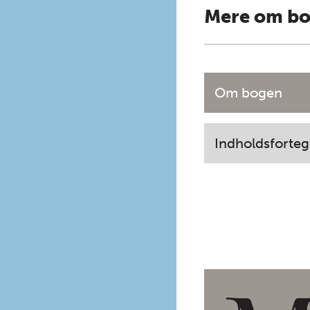
Mere om b
Om bogen
Indholdsforteg