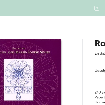
Ro
En del
Udsolg
240
si
Paper
Udgive