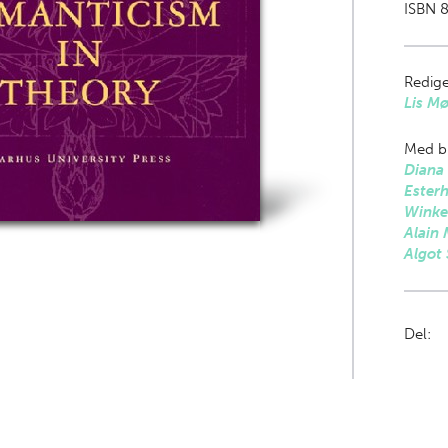
ISBN 
Redige
Lis Mø
Med bi
Diana
Ester
Winke
Alain
Algot
Del: