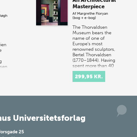
Vi gentager succesen og inviterer igen i
Masterpiece
år til vores store sommer-lagersalg,
e
Af
Margrethe Floryan
så sæt kryds i kalenderen onsdag den
Bøgh
(bog + e-bog)
10. j…
The Thorvaldsen
Museum bears the
name of one of
Europe’s most
rien
renowned sculptors,
e
Bertel Thorvaldsen
(1770–1844). Having
g
spent more than 40
lsen
years work…
299,95 KR.
us Universitetsforlag
forsgade 25