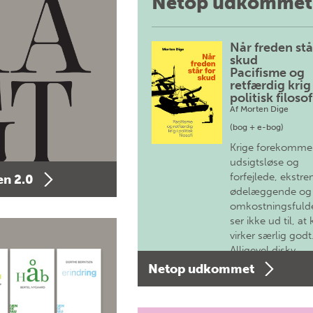
Netop udkommet
Når freden stå
skud
Pacifisme og
retfærdig krig 
politisk filosof
Af
Morten Dige
(bog + e-bog)
Krige forekomme
udsigtsløse og
forfejlede, ekstre
n 2.0
ødelæggende og
omkostningsfulde
ser ikke ud til, at 
virker særlig godt
Alligevel diskv…
Netop udkommet