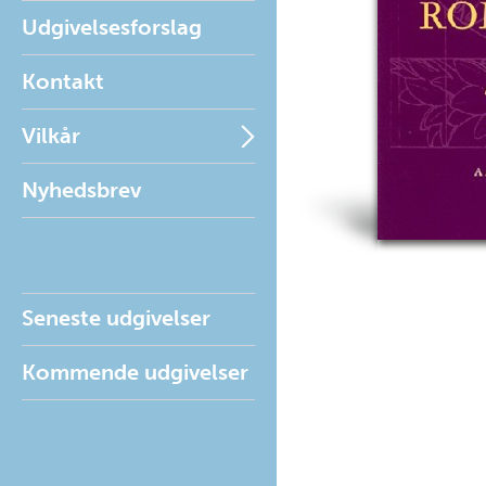
Udgivelsesforslag
Kontakt
Vilkår
Nyhedsbrev
Seneste udgivelser
Kommende udgivelser