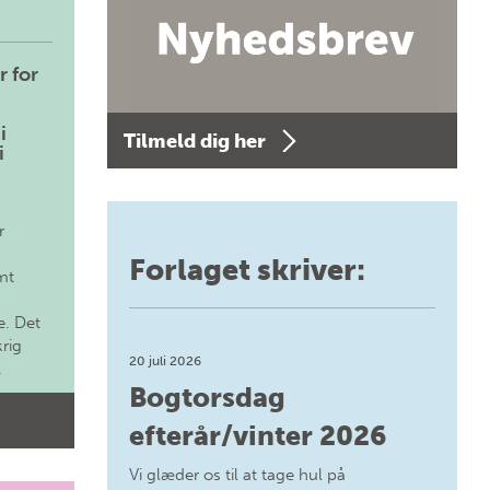
r for
i
Tilmeld dig her
i
r
Forlaget skriver:
mt
. Det
krig
20 juli 2026
.
Bogtorsdag
efterår/vinter 2026
Vi glæder os til at tage hul på