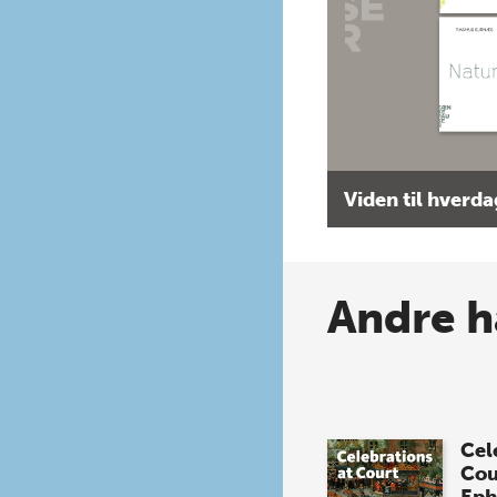
Viden til hverd
Andre h
Cel
Cou
Eph