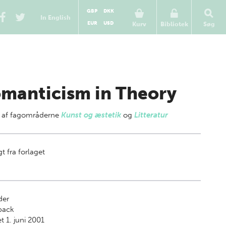
GBP
DKK
In English
EUR
USD
Kurv
Bibliotek
Søg
manticism in Theory
 af
fagområderne
Kunst og æstetik
og
Litteratur
t fra forlaget
der
back
t 1. juni 2001