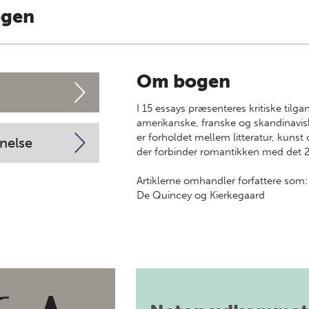
ogen
Om bogen
I 15 essays præsenteres kritiske tilga
amerikanske, franske og skandinavis
er forholdet mellem litteratur, kunst o
nelse
der forbinder romantikken med det 2
Artiklerne omhandler forfattere som
De Quincey og Kierkegaard