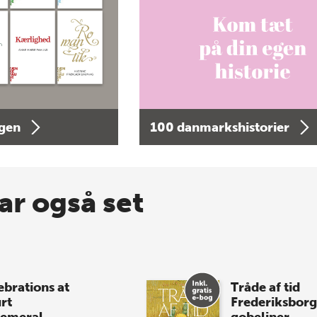
agen
100 danmarkshistorier
ar også set
ebrations at
Tråde af tid
rt
Frederiksborg
emeral
gobeliner