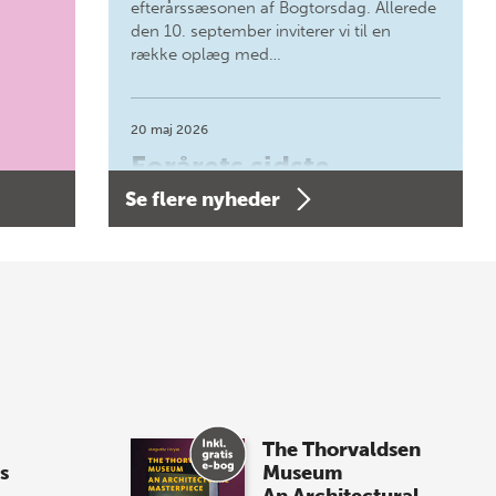
efterårssæsonen af Bogtorsdag. Allerede
den 10. september inviterer vi til en
række oplæg med…
20 maj 2026
Forårets sidste
Se flere nyheder
Bogtorsdag 11. juni
Forårets sidste Bogtorsdag 11. juni Vær
med, når vi sammen med Det Kgl.
Bibliotek i Aarhus fejrer forfatterne bag
vores nyes…
8 maj 2026
Spar op til 70% til
The Thorvaldsen
sommer-lagersalg!
s
Museum
An Architectural