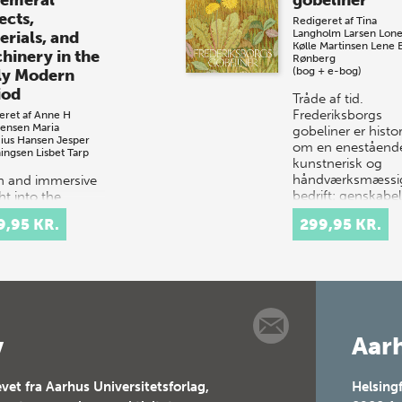
ects,
Redigeret af
Tina
Langholm Larsen
Lon
erials, and
Kølle Martinsen
Lene 
hinery in the
Rønberg
(bog + e-bog)
ly Modern
iod
Tråde af tid.
Frederiksborgs
eret af
Anne H
tensen
Maria
gobeliner er histo
cius Hansen
Jesper
om en eneståend
ingsen
Lisbet Tarp
kunstnerisk og
håndværksmæssi
ch and immersive
bedrift: genskabe
ht into the
af Christian 4.s
tacular courtly
9,95 KR.
299,95 KR.
gobeliner,…
val culture of
 and 17th-
ury Europe.
t celebrations
tituted elaborate
v
Aarh
vet fra Aarhus Universitetsforlag,
Helsing